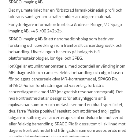
SPAGO Imaging AB.
Det nya materialet har en förbättrad farmakokinetisk profil och
tolerans samt ger ännu bättre bilder än tidigare material.
För ytterligare information kontakta Andreas Bunge, VD Spago
Imaging AB, +46 708 242525.
SPAGO Imaging AB är ett nanomedicinbolag som bedriver
forskning och utveckling inom framförallt cancerdiagnostik och
behandling. Utvecklingen baseras på bolagets två
plattformsteknologier, IonXgel och 3PEG.
IonXgel är ett unikt nanomaterial med potentiell använding inom
MR-diagnostik och cancerselektiv behandling och utgör basen
för bolagets cancerselektiva MR-kontrastmedel, SPAGO Pix.
SPAGO Pix har förutsättningar att väsentligt förbättra
cancerdiagnostik med MR (magnetisk resonanstomografi). Det
nya kontrastmedlet är designat för att synliggöra små
mjukvävnadstumörer och metastaser med en ökad specificitet,
dvs. färre ”falska positiva” resultat, och att därmed möjliggöra
tidigare insättning av cancerterapi samt undvika icke motiverad
eller felaktig behandling. SPAGO Pix är dessutom till skillnad mot
dagens kontrastmedel fritt från gadolinium som associerats med
allvarliga biverkningar i vissa patientgrupper.