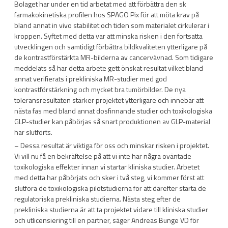
Bolaget har under en tid arbetat med att förbättra den sk
farmakokinetiska profilen hos SPAGO Pix för att möta krav på
bland annat in vivo stabilitet och tiden som materialet cirkulerar i
kroppen. Syftet med detta var att minska risken i den fortsatta
utvecklingen och samtidigt förbättra bildkvaliteten ytterligare på
de kontrastförstärkta MR-bilderna av cancervävnad. Som tidigare
meddelats så har detta arbete gett önskat resultat vilket bland
annat verifierats i prekliniska MR-studier med god
kontrastförstärkning och mycket bra tumörbilder. De nya
toleransresultaten stärker projektet ytterligare och innebär att
nästa fas med bland annat dosfinnande studier och toxikologiska
GLP-studier kan påbörjas så snart produktionen av GLP-material
har slutförts.
– Dessa resultat är viktiga för oss och minskar risken i projektet.
Vi vill nu få en bekräftelse på att vi inte har några oväntade
toxikologiska effekter innan vi startar kliniska studier. Arbetet
med detta har påbörjats och sker i två steg, vi kommer först att
slutföra de toxikologiska pilotstudierna för att därefter starta de
regulatoriska prekliniska studierna. Nästa steg efter de
prekliniska studierna är att ta projektet vidare till kliniska studier
och utlicensiering till en partner, säger Andreas Bunge VD för