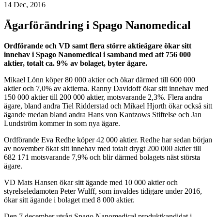
14 Dec, 2016
Ägarförändring i Spago Nanomedical
Ordförande och VD samt flera större aktieägare ökar sitt
innehav i Spago Nanomedical i samband med att 756 000
aktier, totalt ca. 9% av bolaget, byter ägare.
Mikael Lönn köper 80 000 aktier och ökar därmed till 600 000
aktier och 7,0% av aktierna. Ranny Davidoff ökar sitt innehav med
150 000 aktier till 200 000 aktier, motsvarande 2,3%. Flera andra
ägare, bland andra Tiel Ridderstad och Mikael Hjorth ökar också sitt
ägande medan bland andra Hans von Kantzows Stiftelse och Jan
Lundström kommer in som nya ägare.
Ordförande Eva Redhe köper 42 000 aktier. Redhe har sedan början
av november ökat sitt innehav med totalt drygt 200 000 aktier till
682 171 motsvarande 7,9% och blir därmed bolagets näst största
ägare.
VD Mats Hansen ökar sitt ägande med 10 000 aktier och
styrelseledamoten Peter Wulff, som invaldes tidigare under 2016,
ökar sitt ägande i bolaget med 8 000 aktier.
Den 7 december utsåg Spago Nanomedical produktkandidat i