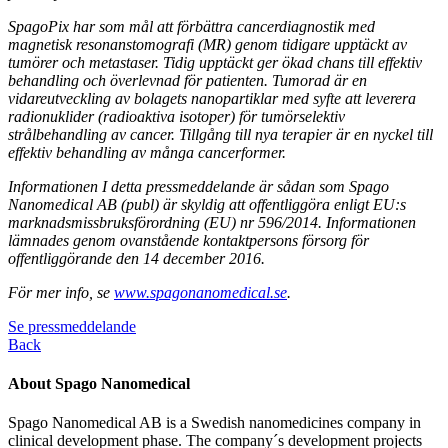
SpagoPix har som mål att förbättra cancerdiagnostik med
magnetisk resonanstomografi (MR) genom tidigare upptäckt av
tumörer och metastaser. Tidig upptäckt ger ökad chans till effektiv
behandling och överlevnad för patienten. Tumorad är en
vidareutveckling av bolagets nanopartiklar med syfte att leverera
radionuklider (radioaktiva isotoper) för tumörselektiv
strålbehandling av cancer. Tillgång till nya terapier är en nyckel till
effektiv behandling av många cancerformer.
Informationen I detta pressmeddelande är sådan som Spago
Nanomedical AB (publ) är skyldig att offentliggöra enligt EU:s
marknadsmissbruksförordning (EU) nr 596/2014. Informationen
lämnades genom ovanstående kontaktpersons försorg för
offentliggörande den 14 december 2016.
För mer info, se
www.spagonanomedical.se
.
Se pressmeddelande
Back
About Spago Nanomedical
Spago Nanomedical AB is a Swedish nanomedicines company in
clinical development phase. The company´s development projects