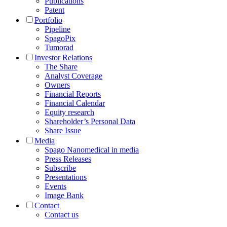
Publications
Patent
Portfolio
Pipeline
SpagoPix
Tumorad
Investor Relations
The Share
Analyst Coverage
Owners
Financial Reports
Financial Calendar
Equity research
Shareholder’s Personal Data
Share Issue
Media
Spago Nanomedical in media
Press Releases
Subscribe
Presentations
Events
Image Bank
Contact
Contact us