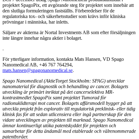
projektet SpagoPix, ett avgörande steg för projektet som innebär att
den slutliga formuleringen fastställts. Förberedelser för de
regulatoriska tox- och säkerhetsstudier som krävs inför kliniska
prövningar i människa, har inletts.
Säljare av aktierna är Nortal Investments AB som efter försäljningen
inte längre innehar några aktier i bolaget.
.
För ytterligare information, kontakta Mats Hansen, VD Spago
Nanomedical AB, +46 767 764294,
mats.hansen@spagonanomedical.se
.
Spago Nanomedical (AktieTorget Stockholm: SPAG) utvecklar
nanomaterial för diagnostik och behandling av cancer. Bolagets
utveckling är primärt inriktat på det cancerselektiva MR-
kontrastmedlet SpagoPix samt projektet Tumorad för
radionuklidterapi mot cancer. Bolagets affärsmodell bygger på att
utveckla projekt från explorativ till regulatorisk preklinisk- eller tidig
klinisk fas för att sedan utlicensiera eller ingå partnerskap för den
vidare utvecklingen av projekten till marknad. Spago Nanomedical
ämnar kontinuerligt utöka patentskyddet för projekten och
samarbetar för detta ändamål med etablerade och välrenommerade
patentbyråer.