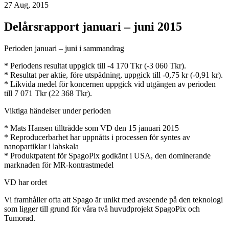
27 Aug, 2015
Delårsrapport januari – juni 2015
Perioden januari – juni i sammandrag
* Periodens resultat uppgick till -4 170 Tkr (-3 060 Tkr).
* Resultat per aktie, före utspädning, uppgick till -0,75 kr (-0,91 kr).
* Likvida medel för koncernen uppgick vid utgången av perioden
till 7 071 Tkr (22 368 Tkr).
Viktiga händelser under perioden
* Mats Hansen tillträdde som VD den 15 januari 2015
* Reproducerbarhet har uppnåtts i processen för syntes av
nanopartiklar i labskala
* Produktpatent för SpagoPix godkänt i USA, den dominerande
marknaden för MR-kontrastmedel
VD har ordet
Vi framhåller ofta att Spago är unikt med avseende på den teknologi
som ligger till grund för våra två huvudprojekt SpagoPix och
Tumorad.