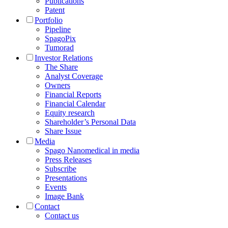
Publications
Patent
Portfolio
Pipeline
SpagoPix
Tumorad
Investor Relations
The Share
Analyst Coverage
Owners
Financial Reports
Financial Calendar
Equity research
Shareholder’s Personal Data
Share Issue
Media
Spago Nanomedical in media
Press Releases
Subscribe
Presentations
Events
Image Bank
Contact
Contact us