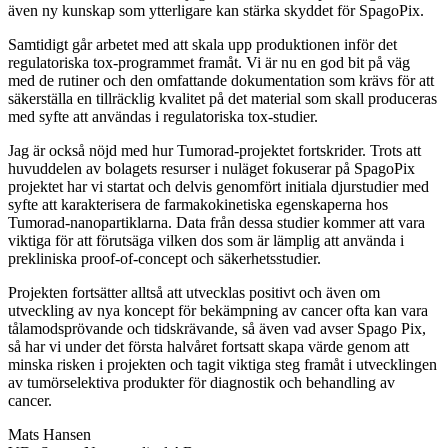
även ny kunskap som ytterligare kan stärka skyddet för SpagoPix.
Samtidigt går arbetet med att skala upp produktionen inför det
regulatoriska tox-programmet framåt. Vi är nu en god bit på väg
med de rutiner och den omfattande dokumentation som krävs för att
säkerställa en tillräcklig kvalitet på det material som skall produceras
med syfte att användas i regulatoriska tox-studier.
Jag är också nöjd med hur Tumorad-projektet fortskrider. Trots att
huvuddelen av bolagets resurser i nuläget fokuserar på SpagoPix
projektet har vi startat och delvis genomfört initiala djurstudier med
syfte att karakterisera de farmakokinetiska egenskaperna hos
Tumorad-nanopartiklarna. Data från dessa studier kommer att vara
viktiga för att förutsäga vilken dos som är lämplig att använda i
prekliniska proof-of-concept och säkerhetsstudier.
Projekten fortsätter alltså att utvecklas positivt och även om
utveckling av nya koncept för bekämpning av cancer ofta kan vara
tålamodsprövande och tidskrävande, så även vad avser Spago Pix,
så har vi under det första halvåret fortsatt skapa värde genom att
minska risken i projekten och tagit viktiga steg framåt i utvecklingen
av tumörselektiva produkter för diagnostik och behandling av
cancer.
Mats Hansen