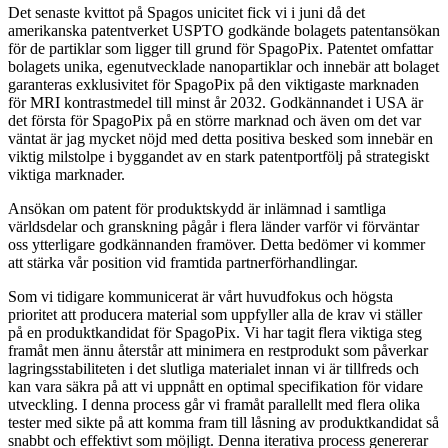
Det senaste kvittot på Spagos unicitet fick vi i juni då det
amerikanska patentverket USPTO godkände bolagets patentansökan
för de partiklar som ligger till grund för SpagoPix. Patentet omfattar
bolagets unika, egenutvecklade nanopartiklar och innebär att bolaget
garanteras exklusivitet för SpagoPix på den viktigaste marknaden
för MRI kontrastmedel till minst år 2032. Godkännandet i USA är
det första för SpagoPix på en större marknad och även om det var
väntat är jag mycket nöjd med detta positiva besked som innebär en
viktig milstolpe i byggandet av en stark patentportfölj på strategiskt
viktiga marknader.
Ansökan om patent för produktskydd är inlämnad i samtliga
världsdelar och granskning pågår i flera länder varför vi förväntar
oss ytterligare godkännanden framöver. Detta bedömer vi kommer
att stärka vår position vid framtida partnerförhandlingar.
Som vi tidigare kommunicerat är vårt huvudfokus och högsta
prioritet att producera material som uppfyller alla de krav vi ställer
på en produktkandidat för SpagoPix. Vi har tagit flera viktiga steg
framåt men ännu återstår att minimera en restprodukt som påverkar
lagringsstabiliteten i det slutliga materialet innan vi är tillfreds och
kan vara säkra på att vi uppnått en optimal specifikation för vidare
utveckling. I denna process går vi framåt parallellt med flera olika
tester med sikte på att komma fram till låsning av produktkandidat så
snabbt och effektivt som möjligt. Denna iterativa process genererar