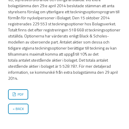
bolagstämma den 29:e april 2014 beslutade stämman att anta
styrelsens förslag om ytterligare ett teckningsoptionsprogram till
förmån för nyckelpersoner i Bolaget. Den 15 oktober 2014
registrerades 229 553 st teckningsoptioner hos Bolagsverket.
Totalt finns det efter registreringen 518 668 st teckningsoptioner
utställda. Optionerna har värderats enligt Black & Scholes-
modellen av oberoende part. Antalet aktier som dessa och
tidigare utgivna teckningsoptioner berättigar till teckning av kan
tillsammans maximalt komma att uppgå till 10% av det
totala antalet utestående aktier i bolaget. Det totala antalet
utestående aktier i bolaget är 5 528 787. För mer detaljerad
information, se kommuniké från extra bolagstämma den 29 april
2014.
PDF
BACK