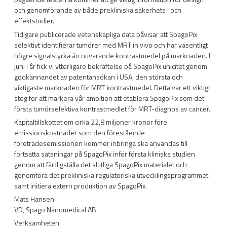
och genomförande av både prekliniska säkerhets- och
effektstudier.
Tidigare publicerade vetenskapliga data påvisar att SpagoPix
selektivt identifierar tumörer med MRT in vivo och har väsentligt
högre signalstyrka än nuvarande kontrastmedel på marknaden. I
juni i år fick vi ytterligare bekräftelse på SpagoPix unicitet genom
godkännandet av patentansökan i USA, den största och
viktigaste marknaden för MRT kontrastmedel. Detta var ett viktigt
steg för att markera vår ambition att etablera SpagoPix som det
första tumörselektiva kontrastmedlet för MRT-diagnos av cancer.
Kapitaltillskottet om cirka 22,8 miljoner kronor före
emissionskostnader som den förestående
företrädesemissionen kommer inbringa ska användas till
fortsatta satsningar på SpagoPix inför första kliniska studien
genom att färdigställa det slutliga SpagoPix materialet och
genomföra det prekliniska regulatoriska utvecklingsprogrammet
samt initiera extern produktion av SpagoPix.
Mats Hansen
VD, Spago Nanomedical AB
Verksamheten