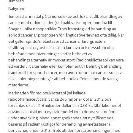
Tumorad
Bakgrund
Tumorad är inriktat på tumörselektiv och lokal strålbehandling av
cancer med radionuklider (radioaktiva isotoper) bundna till
Spagos unika nanopartiklar. Trots framsteg vid behandling av
spridd cancer är prognosen för långtidsöverlevnad ofta dålig. När
det gäller spridd/metastaserad cancer är kirurgi, extern
strålterapi och cytostatika sällan kurativa och dessutom ofta
behäftade med biverkningar, varför behovet av
behandlingsalternativ är mycket stort. Radionuklidterapi kan vara
ett värdefullt alternativ eller komplement till befintlig behandling,
framförallt för spridd cancer, men även för primär cancer som av
olika anledningar inte går att behandla effektivt med de vanliga
metoderna.
Marknaden för radionuklidterapi (så kallade
radiopharmaceuticals) var ca 245 miljoner dollar 2012 och
förväntas öka till 5,8 miljarder dollar till 2028. Ett fåtal läkemedel
används kliniskt men nya läkemedel inom denna sektor finns
under utveckling, bland annat godkändes ett nytt läkemedel
baserat på radium (Xofigo) för behandling av metastaser i
benvävnad under 2013. Trots att den första behandlingen med