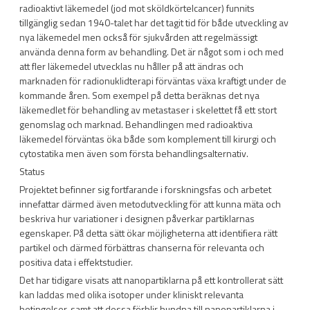
radioaktivt läkemedel (jod mot sköldkörtelcancer) funnits
tillgänglig sedan 1940-talet har det tagit tid för både utveckling av
nya läkemedel men också för sjukvården att regelmässigt
använda denna form av behandling. Det är något som i och med
att fler läkemedel utvecklas nu håller på att ändras och
marknaden för radionuklidterapi förväntas växa kraftigt under de
kommande åren. Som exempel på detta beräknas det nya
läkemedlet för behandling av metastaser i skelettet få ett stort
genomslag och marknad. Behandlingen med radioaktiva
läkemedel förväntas öka både som komplement till kirurgi och
cytostatika men även som första behandlingsalternativ.
Status
Projektet befinner sig fortfarande i forskningsfas och arbetet
innefattar därmed även metodutveckling för att kunna mäta och
beskriva hur variationer i designen påverkar partiklarnas
egenskaper. På detta sätt ökar möjligheterna att identifiera rätt
partikel och därmed förbättras chanserna för relevanta och
positiva data i effektstudier.
Det har tidigare visats att nanopartiklarna på ett kontrollerat sätt
kan laddas med olika isotoper under kliniskt relevanta
betingelser, samt att dessa förblir bundna till nanopartiklarna i