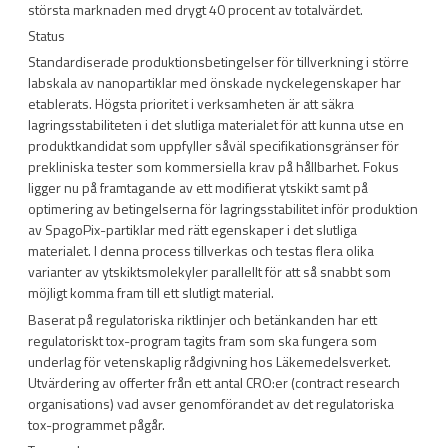
största marknaden med drygt 40 procent av totalvärdet.
Status
Standardiserade produktionsbetingelser för tillverkning i större
labskala av nanopartiklar med önskade nyckelegenskaper har
etablerats. Högsta prioritet i verksamheten är att säkra
lagringsstabiliteten i det slutliga materialet för att kunna utse en
produktkandidat som uppfyller såväl specifikationsgränser för
prekliniska tester som kommersiella krav på hållbarhet. Fokus
ligger nu på framtagande av ett modifierat ytskikt samt på
optimering av betingelserna för lagringsstabilitet inför produktion
av SpagoPix-partiklar med rätt egenskaper i det slutliga
materialet. I denna process tillverkas och testas flera olika
varianter av ytskiktsmolekyler parallellt för att så snabbt som
möjligt komma fram till ett slutligt material.
Baserat på regulatoriska riktlinjer och betänkanden har ett
regulatoriskt tox-program tagits fram som ska fungera som
underlag för vetenskaplig rådgivning hos Läkemedelsverket.
Utvärdering av offerter från ett antal CRO:er (contract research
organisations) vad avser genomförandet av det regulatoriska
tox-programmet pågår.