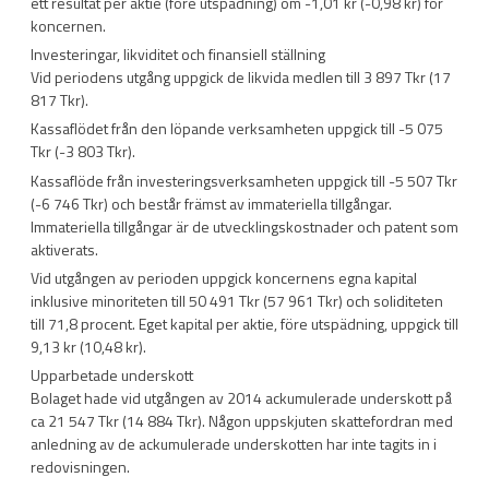
ett resultat per aktie (före utspädning) om -1,01 kr (-0,98 kr) för
koncernen.
Investeringar, likviditet och finansiell ställning
Vid periodens utgång uppgick de likvida medlen till 3 897 Tkr (17
817 Tkr).
Kassaflödet från den löpande verksamheten uppgick till -5 075
Tkr (-3 803 Tkr).
Kassaflöde från investeringsverksamheten uppgick till -5 507 Tkr
(-6 746 Tkr) och består främst av immateriella tillgångar.
Immateriella tillgångar är de utvecklingskostnader och patent som
aktiverats.
Vid utgången av perioden uppgick koncernens egna kapital
inklusive minoriteten till 50 491 Tkr (57 961 Tkr) och soliditeten
till 71,8 procent. Eget kapital per aktie, före utspädning, uppgick till
9,13 kr (10,48 kr).
Upparbetade underskott
Bolaget hade vid utgången av 2014 ackumulerade underskott på
ca 21 547 Tkr (14 884 Tkr). Någon uppskjuten skattefordran med
anledning av de ackumulerade underskotten har inte tagits in i
redovisningen.