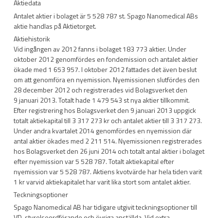
Aktiedata
Antalet aktier i bolaget är 5 528 787 st. Spago Nanomedical ABs
aktie handlas på Aktietorget.
Aktiehistorik
Vid ingången av 2012 fanns i bolaget 183 773 aktier. Under
oktober 2012 genomfördes en fondemission och antalet aktier
ökade med 1 653 957. I oktober 2012 fattades det även beslut
om att genomföra en nyemission. Nyemissionen slutfördes den
28 december 2012 och registrerades vid Bolagsverket den
9 januari 2013. Totalt hade 1 479 543 st nya aktier tillkommit.
Efter registrering hos Bolagsverket den 9 januari 2013 uppgick
totalt aktiekapital till 3 317 273 kr och antalet aktier till 3 317 273.
Under andra kvartalet 2014 genomfördes en nyemission där
antal aktier ökades med 2 211 514. Nyemissionen registrerades
hos Bolagsverket den 26 juni 2014 och totalt antal aktier i bolaget
efter nyemission var 5 528 787. Totalt aktiekapital efter
nyemission var 5 528 787. Aktiens kvotvärde har hela tiden varit
1 kr varvid aktiekapitalet har varit lika stort som antalet aktier.
Teckningsoptioner
Spago Nanomedical AB har tidigare utgivit teckningsoptioner till
VD, styrelseordförande och övriga anställda. Vid extra