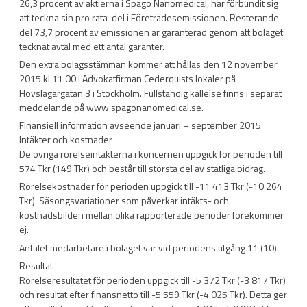
26,3 procent av aktierna i Spago Nanomedical, har förbundit sig
att teckna sin pro rata-del i Företrädesemissionen. Resterande
del 73,7 procent av emissionen är garanterad genom att bolaget
tecknat avtal med ett antal garanter.
Den extra bolagsstämman kommer att hållas den 12 november
2015 kl 11.00 i Advokatfirman Cederquists lokaler på
Hovslagargatan 3 i Stockholm. Fullständig kallelse finns i separat
meddelande på www.spagonanomedical.se.
Finansiell information avseende januari – september 2015
Intäkter och kostnader
De övriga rörelseintäkterna i koncernen uppgick för perioden till
574 Tkr (149 Tkr) och består till största del av statliga bidrag.
Rörelsekostnader för perioden uppgick till -11 413 Tkr (-10 264
Tkr). Säsongsvariationer som påverkar intäkts- och
kostnadsbilden mellan olika rapporterade perioder förekommer
ej.
Antalet medarbetare i bolaget var vid periodens utgång 11 (10).
Resultat
Rörelseresultatet för perioden uppgick till -5 372 Tkr (-3 817 Tkr)
och resultat efter finansnetto till -5 559 Tkr (-4 025 Tkr). Detta ger