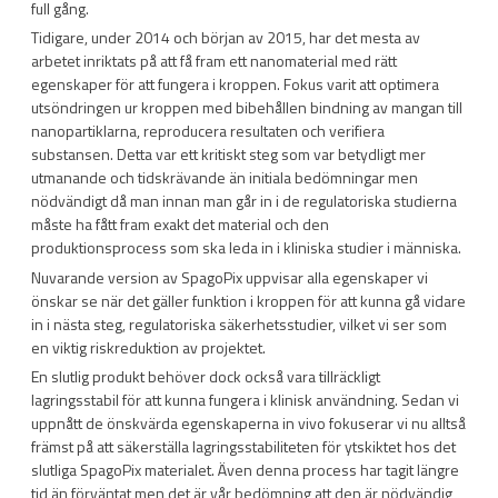
full gång.
Tidigare, under 2014 och början av 2015, har det mesta av
arbetet inriktats på att få fram ett nanomaterial med rätt
egenskaper för att fungera i kroppen. Fokus varit att optimera
utsöndringen ur kroppen med bibehållen bindning av mangan till
nanopartiklarna, reproducera resultaten och verifiera
substansen. Detta var ett kritiskt steg som var betydligt mer
utmanande och tidskrävande än initiala bedömningar men
nödvändigt då man innan man går in i de regulatoriska studierna
måste ha fått fram exakt det material och den
produktionsprocess som ska leda in i kliniska studier i människa.
Nuvarande version av SpagoPix uppvisar alla egenskaper vi
önskar se när det gäller funktion i kroppen för att kunna gå vidare
in i nästa steg, regulatoriska säkerhetsstudier, vilket vi ser som
en viktig riskreduktion av projektet.
En slutlig produkt behöver dock också vara tillräckligt
lagringsstabil för att kunna fungera i klinisk användning. Sedan vi
uppnått de önskvärda egenskaperna in vivo fokuserar vi nu alltså
främst på att säkerställa lagringsstabiliteten för ytskiktet hos det
slutliga SpagoPix materialet. Även denna process har tagit längre
tid än förväntat men det är vår bedömning att den är nödvändig