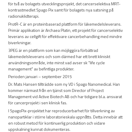
för två av bolagets utvecklingsprojekt, det cancerselektiva MRT-
kontrastmedlet Spago Pix samt för bolagets nya satsning på
radionuklidterapi.
ProtR-C är en proteinbaserad plattform för läkemedelsleverans.
Primär applikation är Archaea Platin, ett projekt för cancerselektiv
leverans av cellgift för effektivare cancerbehandling med mindre
biverkningar.
3PEG är en plattform som kan möjliggöra förbättrad
läkemedelsleverans och som därmed har ett brett kliniskt
användningsområde, inte minst vad avser sk "life cycle
management" av befintliga produkter.
Perioden januari – september 2015
Dr. Mats Hansen tillträdde som ny VD i Spago Nanomedical. Han
kommer närmast från en tjänst som Director of Project
Management vid Active Biotech AB och har tidigare bl.a. ansvarat
för cancerprojekt i sen klinisk fas.
I SpagoPix-projektet har reproducerbarhet för tillverkning av
nanopartiklar i större laboratorieskala uppnåtts. Detta innebär att
en robust metod för kontinuerlig produktion och vidare
uppskalning kunnat dokumenteras.