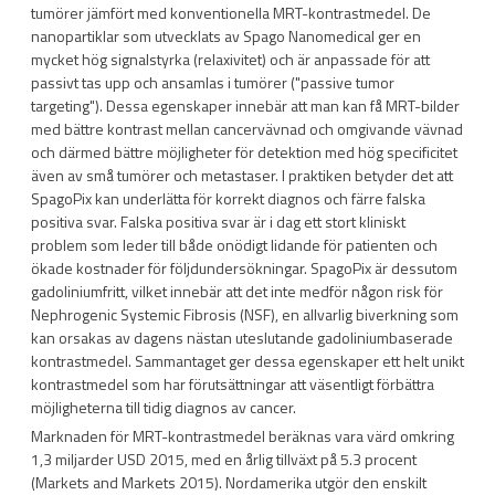
tumörer jämfört med konventionella MRT-kontrastmedel. De
nanopartiklar som utvecklats av Spago Nanomedical ger en
mycket hög signalstyrka (relaxivitet) och är anpassade för att
passivt tas upp och ansamlas i tumörer ("passive tumor
targeting"). Dessa egenskaper innebär att man kan få MRT-bilder
med bättre kontrast mellan cancervävnad och omgivande vävnad
och därmed bättre möjligheter för detektion med hög specificitet
även av små tumörer och metastaser. I praktiken betyder det att
SpagoPix kan underlätta för korrekt diagnos och färre falska
positiva svar. Falska positiva svar är i dag ett stort kliniskt
problem som leder till både onödigt lidande för patienten och
ökade kostnader för följdundersökningar. SpagoPix är dessutom
gadoliniumfritt, vilket innebär att det inte medför någon risk för
Nephrogenic Systemic Fibrosis (NSF), en allvarlig biverkning som
kan orsakas av dagens nästan uteslutande gadoliniumbaserade
kontrastmedel. Sammantaget ger dessa egenskaper ett helt unikt
kontrastmedel som har förutsättningar att väsentligt förbättra
möjligheterna till tidig diagnos av cancer.
Marknaden för MRT-kontrastmedel beräknas vara värd omkring
1,3 miljarder USD 2015, med en årlig tillväxt på 5.3 procent
(Markets and Markets 2015). Nordamerika utgör den enskilt