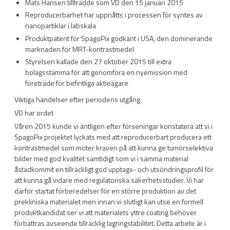
Mats Hansen tillträdde som VD den 15 januari 2015
Reproducerbarhet har uppnåtts i processen för syntes av
nanopartiklar i labskala
Produktpatent för SpagoPix godkänt i USA, den dominerande
marknaden för MRT-kontrastmedel
Styrelsen kallade den 27 oktober 2015 till extra
bolagsstämma för att genomföra en nyemission med
företräde för befintliga aktieägare
Viktiga händelser efter periodens utgång
VD har ordet
Våren 2015 kunde vi äntligen efter förseningar konstatera att vi i
SpagoPix projektet lyckats med att reproducerbart producera ett
kontrastmedel som möter kraven på att kunna ge tumörselektiva
bilder med god kvalitet samtidigt som vi i samma material
åstadkommit en tillräckligt god upptags- och utsöndringsprofil för
att kunna gå vidare med regulatoriska säkerhetsstudier. Vi har
därför startat förberedelser för en större produktion av det
prekliniska materialet men innan vi slutligt kan utse en formell
produktkandidat ser vi att materialets yttre coating behöver
förbättras avseende tillräcklig lagringstabilitet. Detta arbete är i