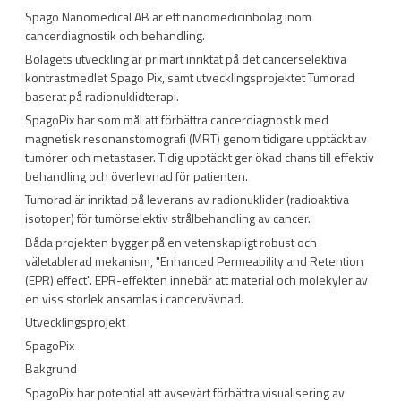
Spago Nanomedical AB är ett nanomedicinbolag inom
cancerdiagnostik och behandling.
Bolagets utveckling är primärt inriktat på det cancerselektiva
kontrastmedlet Spago Pix, samt utvecklingsprojektet Tumorad
baserat på radionuklidterapi.
SpagoPix har som mål att förbättra cancerdiagnostik med
magnetisk resonanstomografi (MRT) genom tidigare upptäckt av
tumörer och metastaser. Tidig upptäckt ger ökad chans till effektiv
behandling och överlevnad för patienten.
Tumorad är inriktad på leverans av radionuklider (radioaktiva
isotoper) för tumörselektiv strålbehandling av cancer.
Båda projekten bygger på en vetenskapligt robust och
väletablerad mekanism, "Enhanced Permeability and Retention
(EPR) effect". EPR-effekten innebär att material och molekyler av
en viss storlek ansamlas i cancervävnad.
Utvecklingsprojekt
SpagoPix
Bakgrund
SpagoPix har potential att avsevärt förbättra visualisering av