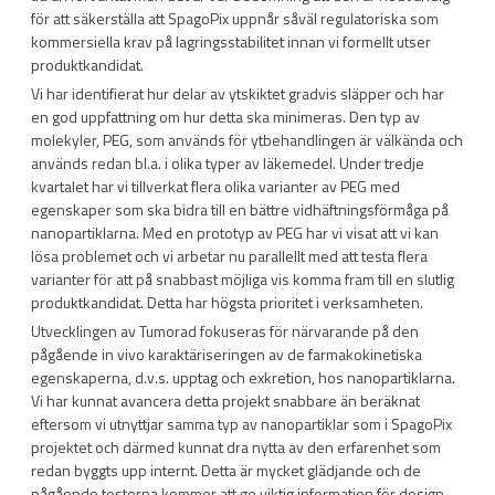
för att säkerställa att SpagoPix uppnår såväl regulatoriska som
kommersiella krav på lagringsstabilitet innan vi formellt utser
produktkandidat.
Vi har identifierat hur delar av ytskiktet gradvis släpper och har
en god uppfattning om hur detta ska minimeras. Den typ av
molekyler, PEG, som används för ytbehandlingen är välkända och
används redan bl.a. i olika typer av läkemedel. Under tredje
kvartalet har vi tillverkat flera olika varianter av PEG med
egenskaper som ska bidra till en bättre vidhäftningsförmåga på
nanopartiklarna. Med en prototyp av PEG har vi visat att vi kan
lösa problemet och vi arbetar nu parallellt med att testa flera
varianter för att på snabbast möjliga vis komma fram till en slutlig
produktkandidat. Detta har högsta prioritet i verksamheten.
Utvecklingen av Tumorad fokuseras för närvarande på den
pågående in vivo karaktäriseringen av de farmakokinetiska
egenskaperna, d.v.s. upptag och exkretion, hos nanopartiklarna.
Vi har kunnat avancera detta projekt snabbare än beräknat
eftersom vi utnyttjar samma typ av nanopartiklar som i SpagoPix
projektet och därmed kunnat dra nytta av den erfarenhet som
redan byggts upp internt. Detta är mycket glädjande och de
pågående testerna kommer att ge viktig information för design