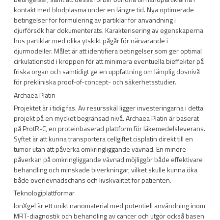
kontakt med blodplasma under en längre tid. Nya optimerade
betingelser för formulering av partiklar för användning i
djurförsök har dokumenterats. Karakterisering av egenskaperna
hos partiklar med olika ytskikt pågår för närvarande i
djurmodeller. Målet är att identifiera betingelser som ger optimal
cirkulationstid i kroppen för att minimera eventuella bieffekter på
friska organ och samtidigt ge en uppfattning om lämplig dosnivå
för prekliniska proof-of-concept- och säkerhetsstudier.
Archaea Platin
Projektet är i tidig fas. Av resursskäl ligger investeringarna i detta
projekt på en mycket begränsad nivå. Archaea Platin är baserat
på ProtR-C, en proteinbaserad plattform för läkemedelsleverans.
Syftet är att kunna transportera cellgiftet cisplatin direkt till en
tumör utan att påverka omkringliggande vävnad. En mindre
påverkan på omkringliggande vävnad möjliggör både effektivare
behandling och minskade biverkningar, vilket skulle kunna öka
både överlevnadschans och livskvalitet för patienten.
Teknologiplattformar
IonXgel är ett unikt nanomaterial med potentiell användning inom
MRT-diagnostik och behandling av cancer och utgör också basen