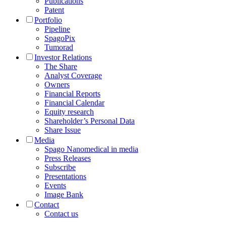
Publications
Patent
Portfolio
Pipeline
SpagoPix
Tumorad
Investor Relations
The Share
Analyst Coverage
Owners
Financial Reports
Financial Calendar
Equity research
Shareholder’s Personal Data
Share Issue
Media
Spago Nanomedical in media
Press Releases
Subscribe
Presentations
Events
Image Bank
Contact
Contact us