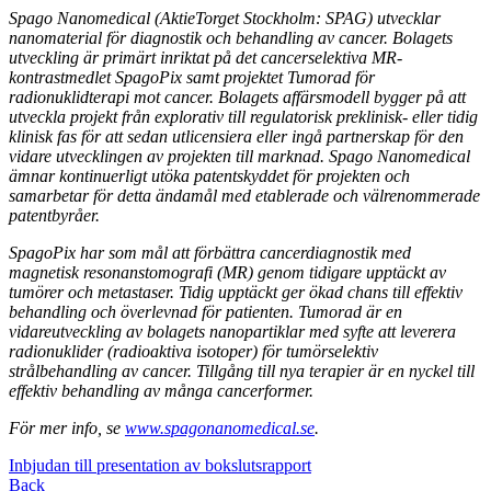
Spago Nanomedical (AktieTorget Stockholm: SPAG) utvecklar
nanomaterial för diagnostik och behandling av cancer. Bolagets
utveckling är primärt inriktat på det cancerselektiva MR-
kontrastmedlet SpagoPix samt projektet Tumorad för
radionuklidterapi mot cancer. Bolagets affärsmodell bygger på att
utveckla projekt från explorativ till regulatorisk preklinisk- eller tidig
klinisk fas för att sedan utlicensiera eller ingå partnerskap för den
vidare utvecklingen av projekten till marknad. Spago Nanomedical
ämnar kontinuerligt utöka patentskyddet för projekten och
samarbetar för detta ändamål med etablerade och välrenommerade
patentbyråer.
SpagoPix har som mål att förbättra cancerdiagnostik med
magnetisk resonanstomografi (MR) genom tidigare upptäckt av
tumörer och metastaser. Tidig upptäckt ger ökad chans till effektiv
behandling och överlevnad för patienten. Tumorad är en
vidareutveckling av bolagets nanopartiklar med syfte att leverera
radionuklider (radioaktiva isotoper) för tumörselektiv
strålbehandling av cancer. Tillgång till nya terapier är en nyckel till
effektiv behandling av många cancerformer.
För mer info, se
www.spagonanomedical.se
.
Inbjudan till presentation av bokslutsrapport
Back