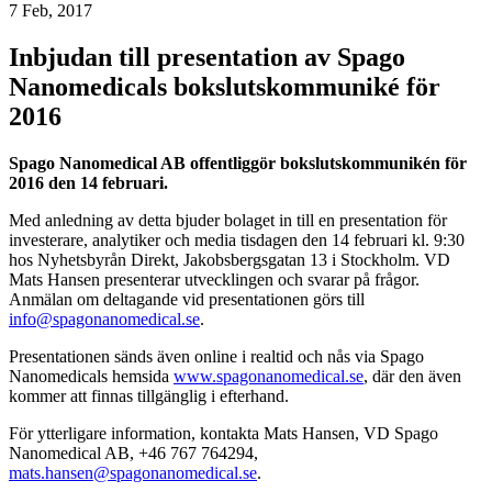
7 Feb, 2017
Inbjudan till presentation av Spago
Nanomedicals bokslutskommuniké för
2016
Spago Nanomedical AB offentliggör bokslutskommunikén för
2016 den 14 februari.
Med anledning av detta bjuder bolaget in till en presentation för
investerare, analytiker och media tisdagen den 14 februari kl. 9:30
hos Nyhetsbyrån Direkt,
Jakobsbergsgatan 13 i Stockholm. VD
Mats Hansen presenterar utvecklingen och svarar på frågor.
Anmälan om deltagande vid presentationen görs till
info@spagonanomedical.se
.
Presentationen sänds även online i realtid och nås via Spago
Nanomedicals hemsida
www.spagonanomedical.se
, där den även
kommer att finnas tillgänglig i efterhand.
För ytterligare information, kontakta Mats Hansen, VD Spago
Nanomedical AB, +46 767 764294,
mats.hansen@spagonanomedical.se
.