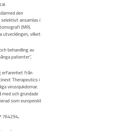
al.
e därmed den
 selektivt ansamlas i
tomografi (MR).
 utvecklingen, vilket
och behandling av
många patienter”,
g erfarenhet från
tinext Therapeutics i
iga virussjukdomar.
så med och grundade
sierad som europeiskt
.
67 764294,