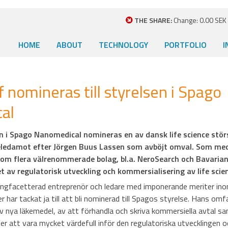
THE SHARE:
Change: 0.00 SEK (
HOME
ABOUT
TECHNOLOGY
PORTFOLIO
I
 nomineras till styrelsen i Spago
al
i Spago Nanomedical nomineras en av dansk life science störst
lseledamot efter Jörgen Buus Lassen som avböjt omval. Som me
nom flera välrenommerade bolag, bl.a. NeroSearch och Bavarian
 av regulatorisk utveckling och kommersialisering av life scien
ngfacetterad entreprenör och ledare med imponerande meriter inom 
 har tackat ja till att bli nominerad till Spagos styrelse. Hans om
 av nya läkemedel, av att förhandla och skriva kommersiella avtal 
att vara mycket värdefull inför den regulatoriska utvecklingen o