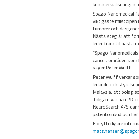
kommersialiseringen a
Spago Nanomedical fas
viktigaste milstolpen 
tumörer och därigeno
Nästa steg är att for
leder fram till nästa mi
”Spago Nanomedicals p
cancer, områden som bå
säger Peter Wulff.
Peter Wulff verkar som
ledande och styrelsepo
Malaysia, ett bolag s
Tidigare var han VD o
NeuroSearch A/S där h
patentombud och har 
För ytterligare info
mats.hansen@spagon