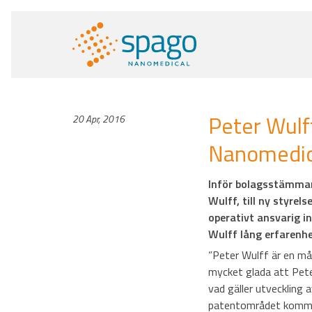
Peter Wulff
20 Apr, 2016
Nanomedic
Inför bolagsstämman 
Wulff, till ny styre
operativt ansvarig i
Wulff lång erfarenhet
”Peter Wulff är en må
mycket glada att Peter
vad gäller utveckling
patentområdet kommer 