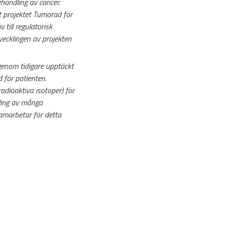
handling av cancer.
t projektet Tumorad för
 till regulatorisk
utvecklingen av projekten
enom tidigare upptäckt
 för patienten.
adioaktiva isotoper) för
ndling av många
amarbetar för detta