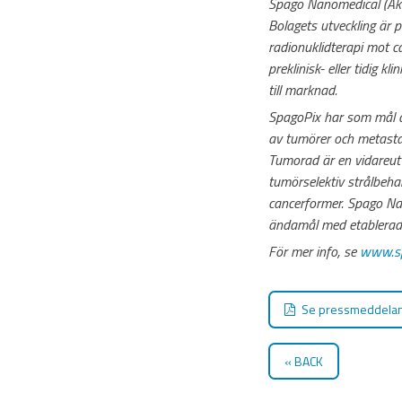
Spago Nanomedical (Akti
Bolagets utveckling är 
radionuklidterapi mot ca
preklinisk- eller tidig k
till marknad.
SpagoPix har som mål a
av tumörer och metastase
Tumorad är en vidareutve
tumörselektiv strålbehand
cancerformer. Spago Na
ändamål med etablerad
För mer info, se
www.sp
Se pressmeddela
BACK