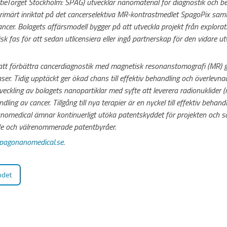
eTorget Stockholm: SPAG) utvecklar nanomaterial för diagnostik och be
primärt inriktat på det cancerselektiva MR-kontrastmedlet SpagoPix sam
ncer. Bolagets affärsmodell bygger på att utveckla projekt från explorativ
linisk fas för att sedan utlicensiera eller ingå partnerskap för den vidare 
tt förbättra cancerdiagnostik med magnetisk resonanstomografi (MR) g
r. Tidig upptäckt ger ökad chans till effektiv behandling och överlevnad
ckling av bolagets nanopartiklar med syfte att leverera radionuklider (r
ling av cancer. Tillgång till nya terapier är en nyckel till effektiv beha
nomedical ämnar kontinuerligt utöka patentskyddet för projekten och s
e och välrenommerade patentbyråer.
agonanomedical.se
.
ndet