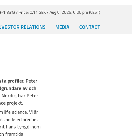
-1.33%) / Price: 0.11 SEK / Aug 6, 2026, 6:00 pm (CEST)
NVESTOR RELATIONS
MEDIA
CONTACT
a profiler, Peter
dgrundare av och
 Nordic, har Peter
ce projekt.
life science. Vi är
fattande erfarenhet
samt hans tyngd inom
ch framtida