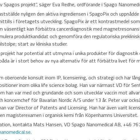
v Spagos projekt”, säger Eva Redhe, ordförande i Spago Nanomedic
tställde nyligen den aktiva ingrediensen i SpagoPix och uppnådd
hittills i företagets utveckling. SpagoPix är ett kontrastmedel som
m väsentligt kan förbättra cancerdiagnostik med magnetresonans
mulera produktkandidat och genomföra den regulatoriska prekliniska
lstolpe; start av kliniska studier.
rojekt har potential att utmynna i unika produkter för diagnostik 
da är i stort behov av nya alternativ för att förbättra livet för 
 oberoende konsult inom IP, licensiering, och strategi och har lån
sitioner inom olika life science bolag. Han var närmast VD för Sen
om han var med och grundande och som utvecklar vaccin mot allvarl
ch koncernchef för Bavarian Nordic A/S under 13 år. Peter var ock
an var Director of Patents and Licensing. Han har även varit licen
en magisterexamen i organisk kemi från Köpenhamns Universitet
rmation, kontakta Mats Hansen, VD Spago Nanomedical AB, +46 7
anomedical.se
.