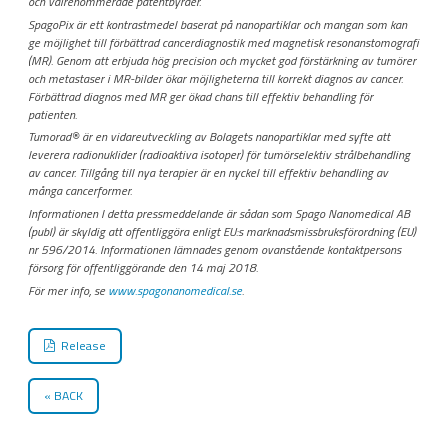
och välrenommerade patentbyråer.
SpagoPix är ett kontrastmedel baserat på nanopartiklar och mangan som kan
ge möjlighet till förbättrad cancerdiagnostik med magnetisk resonanstomografi
(MR). Genom att erbjuda hög precision och mycket god förstärkning av tumörer
och metastaser i MR-bilder ökar möjligheterna till korrekt diagnos av cancer.
Förbättrad diagnos med MR ger ökad chans till effektiv behandling för
patienten.
Tumorad
®
är en vidareutveckling av Bolagets nanopartiklar med syfte att
leverera radionuklider (radioaktiva isotoper) för tumörselektiv strålbehandling
av cancer. Tillgång till nya terapier är en nyckel till effektiv behandling av
många cancerformer.
Informationen I detta pressmeddelande är sådan som Spago Nanomedical AB
(publ) är skyldig att offentliggöra enligt EU:s marknadsmissbruksförordning (EU)
nr 596/2014. Informationen lämnades genom ovanstående kontaktpersons
försorg för offentliggörande den 14 maj 2018.
För mer info, se
www.spagonanomedical.se
.
Release
BACK