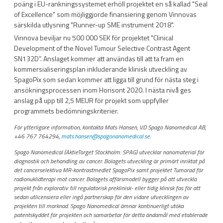
poäng i EU-rankningssystemet erhöll projektet en så kallad "Seal
of Excellence" som möjliggjorde finansiering genom Vinnovas
särskilda utlysning "Runner-up SME instrument 2018".
Vinnova beviljar nu 500 000 SEK för projektet "Clinical
Development of the Novel Tumour Selective Contrast Agent
SN132D”. Anslaget kommer att användas till att ta fram en
kommersialiseringsplan inkluderande klinisk utveckling av
SpagoPix som sedan kommer att ligga till grund för nästa steg i
ansökningsprocessen inom Horisont 2020. I nästa nivå ges
anslag på upp till 2,5 MEUR för projekt som uppfyller
programmets bedömningskriterier.
För ytterligare information, kontakta Mats Hansen, VD Spago Nanomedical AB,
+46 767 764294,
mats.hansen@spagonanomedical.se
.
Spago Nanomedical (AktieTorget Stockholm: SPAG) utvecklar nanomaterial för
diagnostik och behandling av cancer. Bolagets utveckling är primärt inriktat på
det cancerselektiva MR-kontrastmedlet SpagoPix samt projektet Tumorad för
radionuklidterapi mot cancer. Bolagets affärsmodell bygger på att utveckla
projekt från explorativ till regulatorisk preklinisk- eller tidig klinisk fas för att
sedan utlicensiera eller ingå partnerskap för den vidare utvecklingen av
projekten till marknad. Spago Nanomedical ämnar kontinuerligt utöka
patentskyddet för projekten och samarbetar för detta ändamål med etablerade