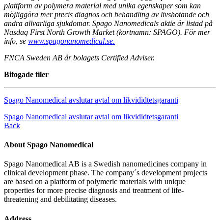
plattform av polymera material med unika egenskaper som kan
möjliggöra mer precis diagnos och behandling av livshotande och
andra allvarliga sjukdomar. Spago Nanomedicals aktie är listad på
Nasdaq First North Growth Market (kortnamn: SPAGO). För mer
info, se
www.spagonanomedical.se.
FNCA Sweden AB är bolagets Certified Adviser.
Bifogade filer
Spago Nanomedical avslutar avtal om likvididtetsgaranti
Spago Nanomedical avslutar avtal om likvididtetsgaranti
Back
About Spago Nanomedical
Spago Nanomedical AB is a Swedish nanomedicines company in
clinical development phase. The company´s development projects
are based on a platform of polymeric materials with unique
properties for more precise diagnosis and treatment of life-
threatening and debilitating diseases.
Address