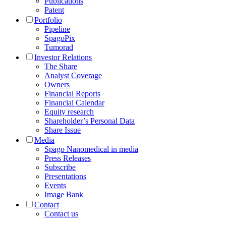
Publications
Patent
Portfolio
Pipeline
SpagoPix
Tumorad
Investor Relations
The Share
Analyst Coverage
Owners
Financial Reports
Financial Calendar
Equity research
Shareholder’s Personal Data
Share Issue
Media
Spago Nanomedical in media
Press Releases
Subscribe
Presentations
Events
Image Bank
Contact
Contact us