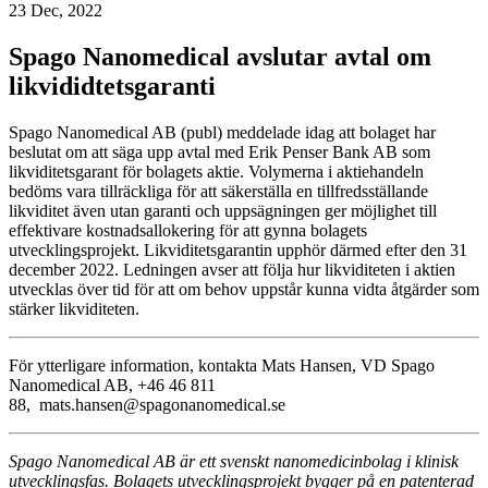
23 Dec, 2022
Spago Nanomedical avslutar avtal om
likvididtetsgaranti
Spago Nanomedical AB (publ) meddelade idag att bolaget har
beslutat om att säga upp avtal med Erik Penser Bank AB som
likviditetsgarant för bolagets aktie. Volymerna i aktiehandeln
bedöms vara tillräckliga för att säkerställa en tillfredsställande
likviditet även utan garanti och uppsägningen ger möjlighet till
effektivare kostnadsallokering för att gynna bolagets
utvecklingsprojekt. Likviditetsgarantin upphör därmed efter den 31
december 2022. Ledningen avser att följa hur likviditeten i aktien
utvecklas över tid för att om behov uppstår kunna vidta åtgärder som
stärker likviditeten.
För ytterligare information, kontakta Mats Hansen, VD Spago
Nanomedical AB, +46 46 811
88, mats.hansen@spagonanomedical.se
Spago Nanomedical AB är ett svenskt nanomedicinbolag i klinisk
utvecklingsfas. Bolagets utvecklingsprojekt bygger på en patenterad