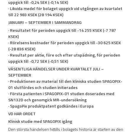
uppgick till -0,24 SEK (-0,14 SEK)
· Likvida medel för bolaget uppgick vid utgången av kvartalet
till 22 983 KSEK (28 194 KSEK)
JANUARI – SEPTEMBER I SAMMANDRAG
· Resultatet för perioden uppgick till -14 255 KSEK (-7 787
KSEK)
· Rörelsens kostnader för perioden uppgick till -30 625 KSEK
(-28 836 KSEK)
· Resultat per aktie, före och efter utspädning, för perioden
uppgick till -0,72 SEK (-0,51 SEK)
VÄSENTLIGA HÄNDELSER UNDER KVARTALET JULI –
SEPTEMBER
· Produktionen av material till den kliniska studien SPAGOPIX-
01 slutfördes och studien initierades
· Första patienten i SPAGOPIX-01 studien doserades med
SN132D och genomgick MR-undersökning
· SpagoPix produktpatent godkändes i Europa
VD HAR ORDET
Klinisk studie med SPAGOPIX igång
Den största händelsen hittills i bolagets historia är starten av den