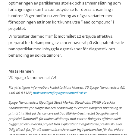
optimeringen av partiklarnas storlek och sammansättning som i
förlängningen kan ha stor betydelse för deras ansamling i
tumörer. Vi genomför nu verifiering av några varianter med
förhoppningen att inom kort kunna utse ”lead compound” i
projektet.
Vi fortsätter därmed framåt mot målet att erbjuda effektiva
preparat för bekämpning av cancer baserat på våra patenterade
nanopartiklar med inbyggda egenskaper för diagnostik och
behandling av solida tumörer.
Mats Hansen
VD Spago Nanomedical AB
För ytterligare information, kontakta Mats Hansen, VD Spago Nanomedical AB,
+46 46 81188,
mats.hansen@spagonanomedical.se
.
Spago Nanomedical (Spotlight Stock Market, Stockholm: SPAG) utvecklar
nanomaterial för diagnostik och behandling av cancer. Bolagets utveckling är
primärt inriktat på det cancerselektiva MR-kontrastmedlet SpagoPix samt
projektet Tumorad® för radionuklidterapi mot cancer. Bolagets affärsmodell
bygger på att utveckla projekt från explorativ till regulatorisk preklinisk- eller
tidig klinisk fas för att sedan utlicensiera eller ingå partnerskap för den vidare
utvecklingen av projekten till marknad. Spago Nanomedical ämnar kontinuerligt