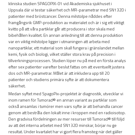
kliniska studien
SPAGOPIX-01 vid Akademiska sjukhuset i
Uppsala där vi testar säkerhet och MR-parametrar med SN132D i
patienter med bröstcancer. Denna milstolpe nåddes efter
framgångsrik GMP-produktion av materialet och är i sig ett viktigt
kvitto på att våra partiklar går att producera i stor skala med
bibehållen kvalitet. En annan anledning till att denna produktion
var en viktig milstolpe ligger i utmaningen att arbeta med
nanopartiklar, ett material som skall fungera i gränslandet mellan
kemi, fysik och biologi, vilket ställer stora krav på precision i
tillverkningsprocessen. Studien löper nu på med en första analys
efter sex patienter varefter beslut fattas om att eventuellt justera
dos och MR-parametrar. Målet är att inkludera upp till 20
patienter och studiens primära syfte är att dokumentera
säkerhet.
Medan syftet med SpagoPix-projektet är diagnostik, utvecklar vi
inom ramen för Tumorad
®
en annan variant av partiklar som
också ansamlas i tumörer men vars syfte är att behandla cancer
genom att bestråla den lokalt inne i kroppen med en radioisotop.
Den gradvisa fördelningen av mer resurser till Tumorad
®
till följd
av att det interna arbetet med SN132D minskar, börjar nu ge
resultat. Under kvartalet har vi gjort flera framsteg när det gäller