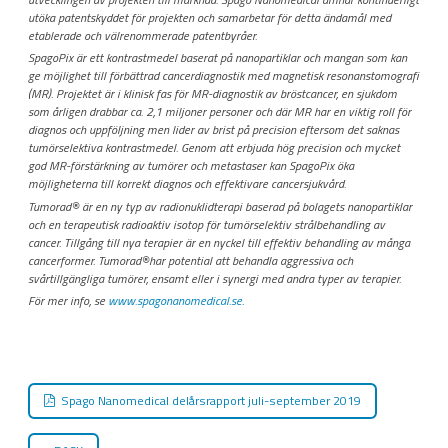
utöka patentskyddet för projekten och samarbetar för detta ändamål med
etablerade och välrenommerade patentbyråer.
SpagoPix är ett kontrastmedel baserat på nanopartiklar och mangan som kan
ge möjlighet till förbättrad cancerdiagnostik med magnetisk resonanstomografi
(MR). Projektet är i klinisk fas för MR-diagnostik av bröstcancer, en sjukdom
som årligen drabbar ca. 2,1 miljoner personer och där MR har en viktig roll för
diagnos och uppföljning men lider av brist på precision eftersom det saknas
tumörselektiva kontrastmedel. Genom att erbjuda hög precision och mycket
god MR-förstärkning av tumörer och metastaser kan SpagoPix öka
möjligheterna till korrekt diagnos och effektivare cancersjukvård.
Tumorad® är en ny typ av radionuklidterapi baserad på bolagets nanopartiklar
och en terapeutisk radioaktiv isotop för tumörselektiv strålbehandling av
cancer. Tillgång till nya terapier är en nyckel till effektiv behandling av många
cancerformer. Tumorad®har potential att behandla aggressiva och
svårtillgängliga tumörer, ensamt eller i synergi med andra typer av terapier.
För mer info, se
www.spagonanomedical.se
.
Spago Nanomedical delårsrapport juli-september 2019