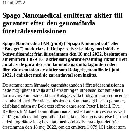
11 Jul, 2022
Spago Nanomedical emitterar aktier till
garanter efter den genomförda
företrädesemissionen
Spago Nanomedical AB (publ) (”Spago Nanomedical” eller
“Bolaget”) meddelar att Bolagets styrelse idag, med stöd av
bemyndigandet från årsstämman den 18 maj 2022, beslutat om
att emittera 1 079 161 aktier som garantiersättning riktat till ett
antal av de garanter som lämnade garantiåtaganden i den
företrädesemission av aktier som Bolaget genomförde i juni
2022, i enlighet med de garantiavtal som ingåtts.
De garanter som lämnade garantiåtaganden i företrädesemissionen
hade möjlighet att välja att få ersättningen utbetalad kontant eller i
form av nyemitterade aktier i Bolaget, vilket tidigare kommunicerats
i samband med företrädesemissionen. Sammanlagt har tio garanter,
däribland några av Bolagets större ägare som Peter Lindell, Eva
Redhe och Mikael Lönn tillsammans med ett antal investerare, valt
att få garantiersättningen utbetalad i aktier. Bolagets styrelse har med
anledning därav idag beslutat, med stöd av bemyndigandet från
årsstämman den 18 maj 2022, om att emittera 1 079 161 aktier som