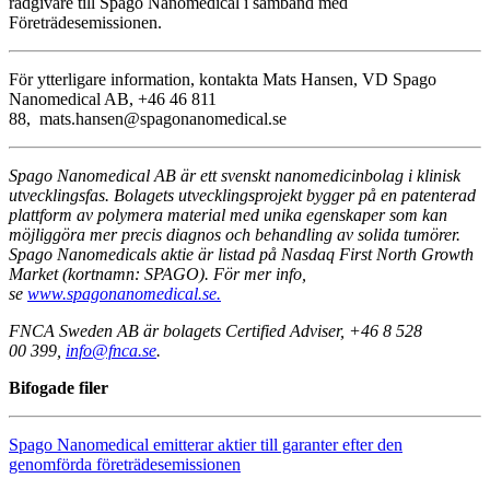
rådgivare till Spago Nanomedical i samband med
Företrädesemissionen.
För ytterligare information, kontakta Mats Hansen, VD Spago
Nanomedical AB, +46 46 811
88, mats.hansen@spagonanomedical.se
Spago Nanomedical AB är ett svenskt nanomedicinbolag i klinisk
utvecklingsfas. Bolagets utvecklingsprojekt bygger på en patenterad
plattform av polymera material med unika egenskaper som kan
möjliggöra mer precis diagnos och behandling av solida tumörer.
Spago Nanomedicals aktie är listad på Nasdaq First North Growth
Market (kortnamn: SPAGO). För mer info,
se
www.spagonanomedical.se.
FNCA Sweden AB är bolagets Certified Adviser, +46 8 528
00 399,
info@fnca.se
.
Bifogade filer
Spago Nanomedical emitterar aktier till garanter efter den
genomförda företrädesemissionen