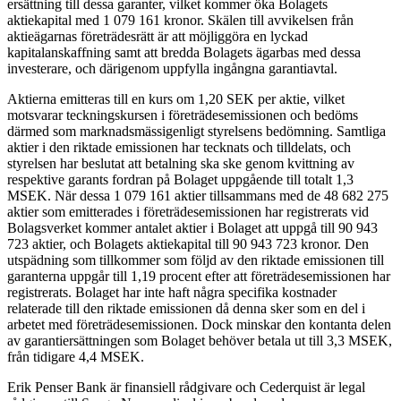
ersättning till dessa garanter, vilket kommer öka Bolagets
aktiekapital med 1 079 161 kronor. Skälen till avvikelsen från
aktieägarnas företrädesrätt är att möjliggöra en lyckad
kapitalanskaffning samt att bredda Bolagets ägarbas med dessa
investerare, och därigenom uppfylla ingångna garantiavtal.
Aktierna emitteras till en kurs om 1,20 SEK per aktie, vilket
motsvarar teckningskursen i företrädesemissionen och bedöms
därmed som marknadsmässigenligt styrelsens bedömning. Samtliga
aktier i den riktade emissionen har tecknats och tilldelats, och
styrelsen har beslutat att betalning ska ske genom kvittning av
respektive garants fordran på Bolaget uppgående till totalt 1,3
MSEK. När dessa 1 079 161 aktier tillsammans med de 48 682 275
aktier som emitterades i företrädesemissionen har registrerats vid
Bolagsverket kommer antalet aktier i Bolaget att uppgå till 90 943
723 aktier, och Bolagets aktiekapital till 90 943 723 kronor. Den
utspädning som tillkommer som följd av den riktade emissionen till
garanterna uppgår till 1,19 procent efter att företrädesemissionen har
registrerats. Bolaget har inte haft några specifika kostnader
relaterade till den riktade emissionen då denna sker som en del i
arbetet med företrädesemissionen. Dock minskar den kontanta delen
av garantiersättningen som Bolaget behöver betala ut till 3,3 MSEK,
från tidigare 4,4 MSEK.
Erik Penser Bank är finansiell rådgivare och Cederquist är legal