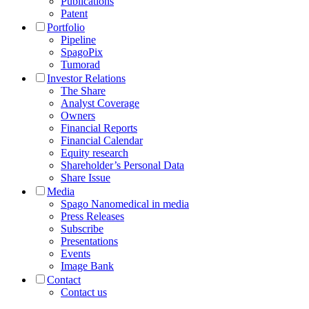
Publications
Patent
Portfolio
Pipeline
SpagoPix
Tumorad
Investor Relations
The Share
Analyst Coverage
Owners
Financial Reports
Financial Calendar
Equity research
Shareholder’s Personal Data
Share Issue
Media
Spago Nanomedical in media
Press Releases
Subscribe
Presentations
Events
Image Bank
Contact
Contact us