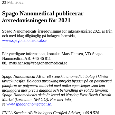
23 Feb, 2022
Spago Nanomedical publicerar
årsredovisningen för 2021
Spago Nanomedicals årsredovisning för räkenskapsåret 2021 är från
och med idag tillgänglig på bolagets hemsida,
www.spagonanomedical.se
.
För ytterligare information, kontakta Mats Hansen, VD Spago
Nanomedical AB, +46 46 811
88, mats.hansen@spagonanomedical.se
Spago Nanomedical AB är ett svenskt nanomedicinbolag i klinisk
utvecklingsfas. Bolagets utvecklingsprojekt bygger på en patenterad
plattform av polymera material med unika egenskaper som kan
möjliggöra mer precis diagnos och behandling av solida tumörer.
Spago Nanomedicals aktie är listad på Nasdaq First North Growth
Market (kortnamn: SPAGO). För mer info,
se
www.spagonanomedical.se.
FNCA Sweden AB är bolagets Certified Adviser, +46 8 528