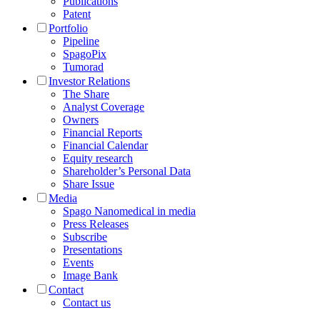
Publications
Patent
Portfolio
Pipeline
SpagoPix
Tumorad
Investor Relations
The Share
Analyst Coverage
Owners
Financial Reports
Financial Calendar
Equity research
Shareholder’s Personal Data
Share Issue
Media
Spago Nanomedical in media
Press Releases
Subscribe
Presentations
Events
Image Bank
Contact
Contact us