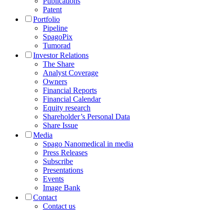
Publications
Patent
Portfolio
Pipeline
SpagoPix
Tumorad
Investor Relations
The Share
Analyst Coverage
Owners
Financial Reports
Financial Calendar
Equity research
Shareholder’s Personal Data
Share Issue
Media
Spago Nanomedical in media
Press Releases
Subscribe
Presentations
Events
Image Bank
Contact
Contact us