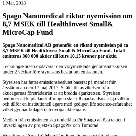
1 Mar, 2018
Spago Nanomedical riktar nyemission om
8,7 MSEK till HealthInvest Small&
MicroCap Fund
Spago Nanomedical AB genomför en riktad nyemission på ca
8,7 MSEK till HealthInvest Small & MicroCap Fund. Totalt
emitteras 860 000 aktier till kurs 10,15 kronor per aktie.
Teckningskursen motsvarar den volymviktade genomsnittskursen
under 2 veckor före styrelsens beslut om emissionen.
Styrelsen har fattat emissionsbeslutet baserat på mandat från
årsstämman den 17 maj 2017. Skälet till avvikelsen från
aktieägarnas företrädesrätt är att bredda ägarkretsen. Styrelsen
bedömer att kapitalanskaffningen sker till marknadsmässiga villkor
och tillför en institutionell ägare med gedigen life science-erfarenhet
vilket gynnar bolaget och övriga aktieägare.
Medlen från emissionen ska underlätta för Spago att öka takten i
utvecklingen av projekten SpagoPix och Tumorad.
HealthInvest Small & MicroCap Fund är en specialfond som