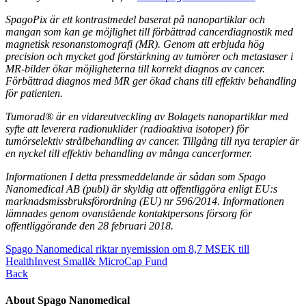
SpagoPix är ett kontrastmedel baserat på nanopartiklar och
mangan som kan ge möjlighet till förbättrad cancerdiagnostik med
magnetisk resonanstomografi (MR). Genom att erbjuda hög
precision och mycket god förstärkning av tumörer och metastaser i
MR-bilder ökar möjligheterna till korrekt diagnos av cancer.
Förbättrad diagnos med MR ger ökad chans till effektiv behandling
för patienten.
Tumorad
®
är en vidareutveckling av Bolagets nanopartiklar med
syfte att leverera radionuklider (radioaktiva isotoper) för
tumörselektiv strålbehandling av cancer. Tillgång till nya terapier är
en nyckel till effektiv behandling av många cancerformer.
Informationen I detta pressmeddelande är sådan som Spago
Nanomedical AB (publ) är skyldig att offentliggöra enligt EU:s
marknadsmissbruksförordning (EU) nr 596/2014. Informationen
lämnades genom ovanstående kontaktpersons försorg för
offentliggörande den 28 februari 2018.
Spago Nanomedical riktar nyemission om 8,7 MSEK till
HealthInvest Small& MicroCap Fund
Back
About Spago Nanomedical