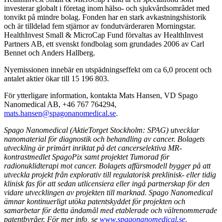
investerar globalt i företag inom hälso- och sjukvårdsområdet med
tonvikt på mindre bolag. Fonden har en stark avkastningshistorik
och är tilldelad fem stjärnor av fondutvärderaren Morningstar.
HealthInvest Small & MicroCap Fund förvaltas av HealthInvest
Partners AB, ett svenskt fondbolag som grundades 2006 av Carl
Bennet och Anders Hallberg.
Nyemissionen innebär en utspädningseffekt om ca 6,0 procent och
antalet aktier ökar till 15 196 803.
För ytterligare information, kontakta Mats Hansen, VD Spago
Nanomedical AB, +46 767 764294,
mats.hansen@spagonanomedical.se
.
Spago Nanomedical (AktieTorget Stockholm: SPAG) utvecklar
nanomaterial för diagnostik och behandling av cancer. Bolagets
utveckling är primärt inriktat på det cancerselektiva MR-
kontrastmedlet SpagoPix samt projektet Tumorad för
radionuklidterapi mot cancer. Bolagets affärsmodell bygger på att
utveckla projekt från explorativ till regulatorisk preklinisk- eller tidig
klinisk fas för att sedan utlicensiera eller ingå partnerskap för den
vidare utvecklingen av projekten till marknad. Spago Nanomedical
ämnar kontinuerligt utöka patentskyddet för projekten och
samarbetar för detta ändamål med etablerade och välrenommerade
patentbyråer. För mer info, se
www.spagonanomedical.se
.