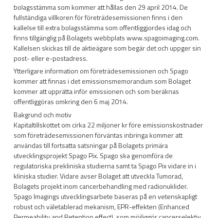
bolagsstämma som kommer att hållas den 29 april 2014. De
fullständiga villkoren för företrädesemissionen finns i den
kallelse till extra bolagsstämma som offentliggjordes idag och
finns tillgänglig på Bolagets webbplats www.spagoimaging.com.
Kallelsen skickas till de aktieägare som begär det och uppger sin
post- eller e-postadress.
Ytterligare information om företrädesemissionen och Spago
kommer att finnas i det emissionsmemorandum som Bolaget
kommer att upprätta inför emissionen och som beräknas
offentliggöras omkring den 6 maj 2014.
Bakgrund och motiv
Kapitaltillskottet om cirka 22 miljoner kr före emissionskostnader
som företrädesemissionen förväntas inbringa kommer att
användas till fortsatta satsningar på Bolagets primära
utvecklingsprojekt Spago Pix. Spago ska genomföra de
regulatoriska prekliniska studierna samt ta Spago Pix vidare in i
kliniska studier. Vidare avser Bolaget att utveckla Tumorad,
Bolagets projekt inom cancerbehandling med radionuklider.
Spago Imagings utvecklingsarbete baseras på en vetenskapligt
robust och väletablerad mekanism, EPR-effekten (Enhanced
Permeability and Retention effect), som möjliggör cancerselektiv