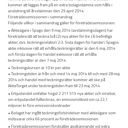
kommer att läggas fram på en extra bolagsstämma som hålls i
anslutning till årsstämman den 29 april 2014.
Företrädesemissionen i sammandrag
Följande villkor i sammandrag gäller för företrädesemissionen:
• Aktieägare i Spago den 9 maj 2014 (avstämningsdagen) har
företrädesrätt att teckna två (2) nya aktier för tre (3) befintliga
aktier, dvs. teckningsrelation 2:3. Sista dagen för handel i Spagos
aktie inklusive rätt att erhålla teckningsrätter är den 6 maj 2014
och första dagen för handel exklusive rätt att erhålla
teckningsrätter är den 7 maj 2014
• Teckningskursen är 10 kr per aktie
• Teckningstiden är från och med 14 maj 2014 till och med 28 maj
2014 och handel med teckningsrätter kommer att ske på
AktieTorget under teckningstiden fram till 23 maj 2014
• Erbjudandet omfattar högst 2 211 515 nya aktier och innebär,
om erbjudandet fulltecknas, en emissionslikvid om ca 22,1
miljoner kr före emissionskostnader
• Bolaget har ingått teckningsförbindelser med aktieägare som
motsvarar cirka 66 procent av företrädesemissionen
• Företrädesemissionen förutsätter godkännande vid extra