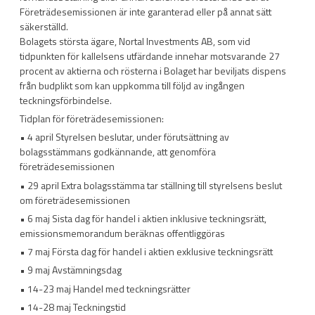
Företrädesemissionen är inte garanterad eller på annat sätt
säkerställd.
Bolagets största ägare, Nortal Investments AB, som vid
tidpunkten för kallelsens utfärdande innehar motsvarande 27
procent av aktierna och rösterna i Bolaget har beviljats dispens
från budplikt som kan uppkomma till följd av ingången
teckningsförbindelse.
Tidplan för företrädesemissionen:
• 4 april Styrelsen beslutar, under förutsättning av
bolagsstämmans godkännande, att genomföra
företrädesemissionen
• 29 april Extra bolagsstämma tar ställning till styrelsens beslut
om företrädesemissionen
• 6 maj Sista dag för handel i aktien inklusive teckningsrätt,
emissionsmemorandum beräknas offentliggöras
• 7 maj Första dag för handel i aktien exklusive teckningsrätt
• 9 maj Avstämningsdag
• 14-23 maj Handel med teckningsrätter
• 14-28 maj Teckningstid