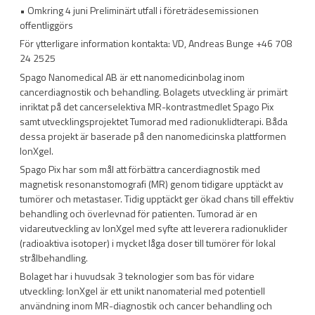
• Omkring 4 juni Preliminärt utfall i företrädesemissionen
offentliggörs
För ytterligare information kontakta: VD, Andreas Bunge +46 708
24 2525
Spago Nanomedical AB är ett nanomedicinbolag inom
cancerdiagnostik och behandling. Bolagets utveckling är primärt
inriktat på det cancerselektiva MR-kontrastmedlet Spago Pix
samt utvecklingsprojektet Tumorad med radionuklidterapi. Båda
dessa projekt är baserade på den nanomedicinska plattformen
IonXgel.
Spago Pix har som mål att förbättra cancerdiagnostik med
magnetisk resonanstomografi (MR) genom tidigare upptäckt av
tumörer och metastaser. Tidig upptäckt ger ökad chans till effektiv
behandling och överlevnad för patienten. Tumorad är en
vidareutveckling av IonXgel med syfte att leverera radionuklider
(radioaktiva isotoper) i mycket låga doser till tumörer för lokal
strålbehandling.
Bolaget har i huvudsak 3 teknologier som bas för vidare
utveckling: IonXgel är ett unikt nanomaterial med potentiell
användning inom MR-diagnostik och cancer behandling och