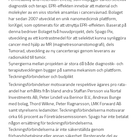
diagnostik och terapi. EPR-effekten innebär att material och
molekyler av en viss storlek ansamlas i cancervävnad. Bolaget
har sedan 2007 utvecklat en unik nanomedicinsk plattform,
IonXgel, som optimerats för att utnyttja EPR-effekten. Baserat på
denna bedriver Bolaget två huvudprojekt, dels Spago Pix,
utveckling av ett kontrastmedel för att selektivt kunna synliggöra
cancer med hjälp av MR (magnetresonanstomografi), dels
Tumorad, utveckling av ny cancerterapi genom leverans av
radionuklid till tumör.
Synergierna mellan projekten är stora då både diagnostik- och
terapiutvecklingen bygger på samma mekanism och plattform.
Teckningsförbindelser och budplikt
Teckningsförbindelser motsvarande respektive ägares pro rata-
andel har erhållits från bland andra Staffan Persson via Nortal
Investments AB, Peter Lindell via Berinor B.V., Andreas Bunge
med bolag, Thord Wilkne, Peter Ragnarsson, LMK Forward AB
samt styrelsens ledamöter. Teckningsförbindelserna motsvarar
cirka 66 procent av Företrädesemissionen. Spago har inte betalat
någon ersättning för teckningsförbindelserna.
Teckningsförbindelserna är inte säkerställda genom
förhandsbetalning eller annan säkerhet. Resterande del av