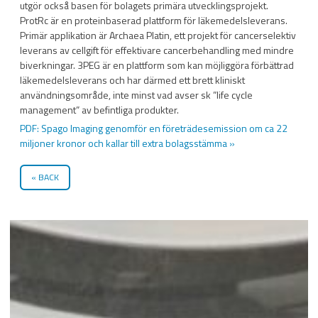
utgör också basen för bolagets primära utvecklingsprojekt.
ProtRc är en proteinbaserad plattform för läkemedelsleverans.
Primär applikation är Archaea Platin, ett projekt för cancerselektiv
leverans av cellgift för effektivare cancerbehandling med mindre
biverkningar. 3PEG är en plattform som kan möjliggöra förbättrad
läkemedelsleverans och har därmed ett brett kliniskt
användningsområde, inte minst vad avser sk ”life cycle
management” av befintliga produkter.
PDF: Spago Imaging genomför en företrädesemission om ca 22
miljoner kronor och kallar till extra bolagsstämma »
BACK