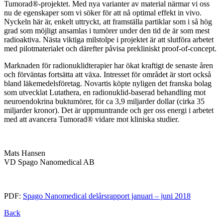
Tumorad®-projektet. Med nya varianter av material närmar vi oss
nu de egenskaper som vi söker för att nå optimal effekt in vivo.
Nyckeln här är, enkelt uttryckt, att framställa partiklar som i så hög
grad som möjligt ansamlas i tumörer under den tid de är som mest
radioaktiva. Nästa viktiga milstolpe i projektet är att slutföra arbetet
med pilotmaterialet och därefter påvisa prekliniskt proof-of-concept.
Marknaden för radionuklidterapier har ökat kraftigt de senaste åren
och förväntas fortsätta att växa. Intresset för området är stort också
bland läkemedelsföretag. Novartis köpte nyligen det franska bolag
som utvecklat Lutathera, en radionuklid-baserad behandling mot
neuroendokrina buktumörer, för ca 3,9 miljarder dollar (cirka 35
miljarder kronor). Det är uppmuntrande och ger oss energi i arbetet
med att avancera Tumorad® vidare mot kliniska studier.
Mats Hansen
VD Spago Nanomedical AB
PDF:
Spago Nanomedical delårsrapport januari – juni 2018
Back