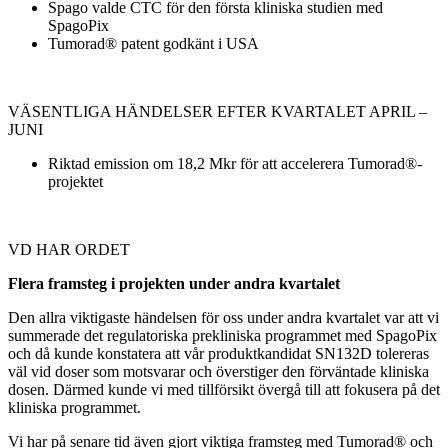
Spago valde CTC för den första kliniska studien med
SpagoPix
Tumorad® patent godkänt i USA
VÄSENTLIGA HÄNDELSER EFTER KVARTALET APRIL –
JUNI
Riktad emission om 18,2 Mkr för att accelerera Tumorad®-
projektet
VD HAR ORDET
Flera framsteg i projekten under andra kvartalet
Den allra viktigaste händelsen för oss under andra kvartalet var att vi
summerade det regulatoriska prekliniska programmet med SpagoPix
och då kunde konstatera att vår produktkandidat SN132D tolereras
väl vid doser som motsvarar och överstiger den förväntade kliniska
dosen. Därmed kunde vi med tillförsikt övergå till att fokusera på det
kliniska programmet.
Vi har på senare tid även gjort viktiga framsteg med Tumorad® och