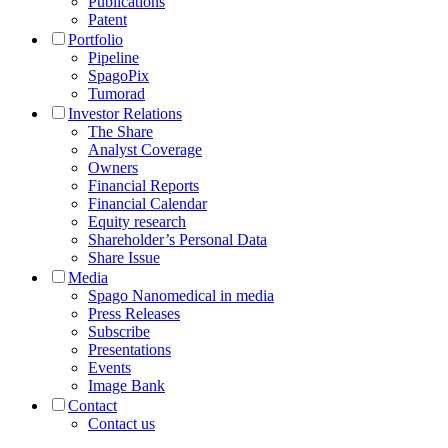
Publications
Patent
Portfolio
Pipeline
SpagoPix
Tumorad
Investor Relations
The Share
Analyst Coverage
Owners
Financial Reports
Financial Calendar
Equity research
Shareholder’s Personal Data
Share Issue
Media
Spago Nanomedical in media
Press Releases
Subscribe
Presentations
Events
Image Bank
Contact
Contact us