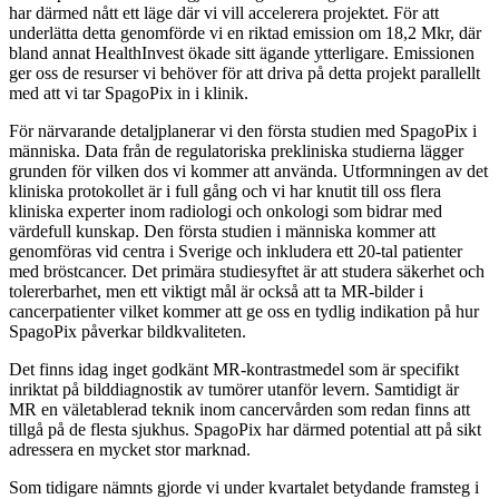
har därmed nått ett läge där vi vill accelerera projektet. För att
underlätta detta genomförde vi en riktad emission om 18,2 Mkr, där
bland annat HealthInvest ökade sitt ägande ytterligare. Emissionen
ger oss de resurser vi behöver för att driva på detta projekt parallellt
med att vi tar SpagoPix in i klinik.
För närvarande detaljplanerar vi den första studien med SpagoPix i
människa. Data från de regulatoriska prekliniska studierna lägger
grunden för vilken dos vi kommer att använda. Utformningen av det
kliniska protokollet är i full gång och vi har knutit till oss flera
kliniska experter inom radiologi och onkologi som bidrar med
värdefull kunskap. Den första studien i människa kommer att
genomföras vid centra i Sverige och inkludera ett 20-tal patienter
med bröstcancer. Det primära studiesyftet är att studera säkerhet och
tolererbarhet, men ett viktigt mål är också att ta MR-bilder i
cancerpatienter vilket kommer att ge oss en tydlig indikation på hur
SpagoPix påverkar bildkvaliteten.
Det finns idag inget godkänt MR-kontrastmedel som är specifikt
inriktat på bilddiagnostik av tumörer utanför levern. Samtidigt är
MR en väletablerad teknik inom cancervården som redan finns att
tillgå på de flesta sjukhus. SpagoPix har därmed potential att på sikt
adressera en mycket stor marknad.
Som tidigare nämnts gjorde vi under kvartalet betydande framsteg i