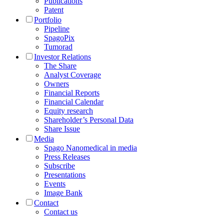
Publications
Patent
Portfolio
Pipeline
SpagoPix
Tumorad
Investor Relations
The Share
Analyst Coverage
Owners
Financial Reports
Financial Calendar
Equity research
Shareholder’s Personal Data
Share Issue
Media
Spago Nanomedical in media
Press Releases
Subscribe
Presentations
Events
Image Bank
Contact
Contact us