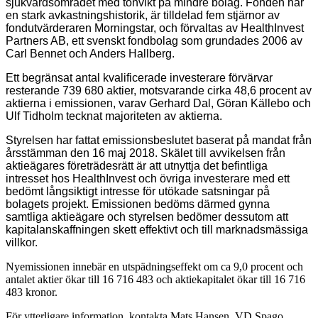
sjukvårdsområdet med tonvikt på mindre bolag. Fonden har
en stark avkastningshistorik, är tilldelad fem stjärnor av
fondutvärderaren Morningstar, och förvaltas av HealthInvest
Partners AB, ett svenskt fondbolag som grundades 2006 av
Carl Bennet och Anders Hallberg.
Ett begränsat antal kvalificerade investerare förvärvar
resterande 739 680 aktier, motsvarande cirka 48,6 procent av
aktierna i emissionen, varav Gerhard Dal, Göran Källebo och
Ulf Tidholm tecknat majoriteten av aktierna.
Styrelsen har fattat emissionsbeslutet baserat på mandat från
årsstämman den 16 maj 2018. Skälet till avvikelsen från
aktieägares företrädesrätt är att utnyttja det befintliga
intresset hos HealthInvest och övriga investerare med ett
bedömt långsiktigt intresse för utökade satsningar på
bolagets projekt. Emissionen bedöms därmed gynna
samtliga aktieägare och styrelsen bedömer dessutom att
kapitalanskaffningen skett effektivt och till marknadsmässiga
villkor.
Nyemissionen innebär en utspädningseffekt om ca 9,0 procent och
antalet aktier ökar till 16 716 483 och aktiekapitalet ökar till 16 716
483 kronor.
För ytterligare information, kontakta Mats Hansen, VD Spago