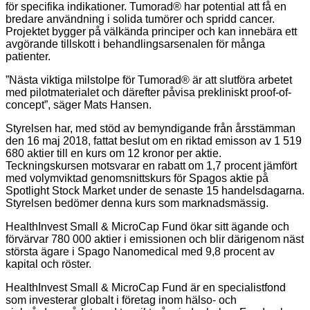
för specifika indikationer. Tumorad® har potential att få en
bredare användning i solida tumörer och spridd cancer.
Projektet bygger på välkända principer och kan innebära ett
avgörande tillskott i behandlingsarsenalen för många
patienter.
”Nästa viktiga milstolpe för Tumorad® är att slutföra arbetet
med pilotmaterialet och därefter påvisa prekliniskt proof-of-
concept”, säger Mats Hansen.
Styrelsen har, med stöd av bemyndigande från årsstämman
den 16 maj 2018, fattat beslut om en riktad emisson av 1 519
680 aktier till en kurs om 12 kronor per aktie.
Teckningskursen motsvarar en rabatt om 1,7 procent jämfört
med volymviktad genomsnittskurs för Spagos aktie på
Spotlight Stock Market under de senaste 15 handelsdagarna.
Styrelsen bedömer denna kurs som marknadsmässig.
HealthInvest Small & MicroCap Fund ökar sitt ägande och
förvärvar 780 000 aktier i emissionen och blir därigenom näst
största ägare i Spago Nanomedical med 9,8 procent av
kapital och röster.
HealthInvest Small & MicroCap Fund är en specialistfond
som investerar globalt i företag inom hälso- och