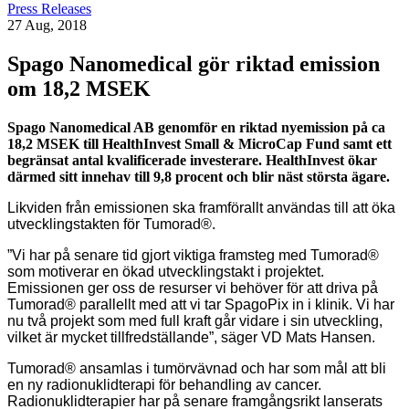
Press Releases
27 Aug, 2018
Spago Nanomedical gör riktad emission
om 18,2 MSEK
Spago Nanomedical AB genomför en riktad nyemission på ca
18,2 MSEK till HealthInvest Small & MicroCap Fund samt ett
begränsat antal kvalificerade investerare. HealthInvest ökar
därmed sitt innehav till 9,8 procent och blir näst största ägare.
Likviden från emissionen ska framförallt användas till att öka
utvecklingstakten för Tumorad®.
”Vi har på senare tid gjort viktiga framsteg med Tumorad®
som motiverar en ökad utvecklingstakt i projektet.
Emissionen ger oss de resurser vi behöver för att driva på
Tumorad® parallellt med att vi tar SpagoPix in i klinik. Vi har
nu två projekt som med full kraft går vidare i sin utveckling,
vilket är mycket tillfredställande”, säger VD Mats Hansen.
Tumorad® ansamlas i tumörvävnad och har som mål att bli
en ny radionuklidterapi för behandling av cancer.
Radionuklidterapier har på senare framgångsrikt lanserats