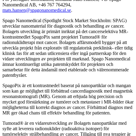
Nanomedical AB, +46 767 764294,
mats.hansen@spagonanomedical.se
.
Spago Nanomedical (Spotlight Stock Market Stockholm: SPAG)
utvecklar nanomaterial för diagnostik och behandling av cancer.
Bolagets utveckling är primärt inriktat på det cancerselektiva MR-
kontrastmedlet SpagoPix samt projektet Tumorad® för
radionuklidterapi mot cancer. Bolagets affärsmodell bygger på att
utveckla projekt från explorativ till regulatorisk preklinisk- eller tidig
klinisk fas för att sedan utlicensiera eller ingå partnerskap för den
vidare utvecklingen av projekten till marknad. Spago Nanomedical
ämnar kontinuerligt utöka patentskyddet för projekten och
samarbetar för detta ändamål med etablerade och välrenommerade
patentbyråer.
SpagoPix är ett kontrastmedel baserat på nanopartiklar och mangan
som kan ge möjlighet till förbättrad cancerdiagnostik med magnetisk
resonanstomografi (MR). Genom att erbjuda hög precision och
mycket god förstärkning av tumörer och metastaser i MR-bilder ökar
möjligheterna till korrekt diagnos av cancer. Förbättrad diagnos med
MR ger ökad chans till effektiv behandling för patienten.
Tumorad® är en vidareutveckling av Bolagets nanopartiklar med
syfte att leverera radionuklider (radioaktiva isotoper) för
tumörselektiv strålbehandling av cancer. Tillgång till nya terapier är