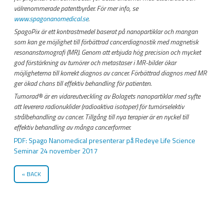
välrenommerade patentbyråer. För mer info, se
www.spagonanomedical.se
.
SpagoPix är ett kontrastmedel baserat på nanopartiklar och mangan
som kan ge möjlighet till förbättrad cancerdiagnostik med magnetisk
resonanstomografi (MR). Genom att erbjuda hög precision och mycket
god förstärkning av tumörer och metastaser i MR-bilder ökar
möjligheterna till korrekt diagnos av cancer. Förbättrad diagnos med MR
ger ökad chans till effektiv behandling för patienten.
Tumorad
®
är en vidareutveckling av Bolagets nanopartiklar med syfte
att leverera radionuklider (radioaktiva isotoper) för tumörselektiv
strålbehandling av cancer. Tillgång till nya terapier är en nyckel till
effektiv behandling av många cancerformer.
PDF: Spago Nanomedical presenterar på Redeye Life Science
Seminar 24 november 2017
BACK