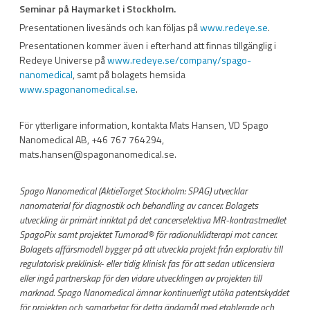
Seminar på Haymarket i Stockholm.
Presentationen livesänds och kan följas på
www.redeye.se
.
Presentationen kommer även i efterhand att finnas tillgänglig i
Redeye Universe på
www.redeye.se/company/spago-
nanomedical
, samt på bolagets hemsida
www.spagonanomedical.se
.
För ytterligare information, kontakta Mats Hansen, VD Spago
Nanomedical AB, +46 767 764294,
mats.hansen@spagonanomedical.se.
Spago Nanomedical (AktieTorget Stockholm: SPAG) utvecklar
nanomaterial för diagnostik och behandling av cancer. Bolagets
utveckling är primärt inriktat på det cancerselektiva MR-kontrastmedlet
SpagoPix samt projektet Tumorad
®
för radionuklidterapi mot cancer.
Bolagets affärsmodell bygger på att utveckla projekt från explorativ till
regulatorisk preklinisk- eller tidig klinisk fas för att sedan utlicensiera
eller ingå partnerskap för den vidare utvecklingen av projekten till
marknad. Spago Nanomedical ämnar kontinuerligt utöka patentskyddet
för projekten och samarbetar för detta ändamål med etablerade och