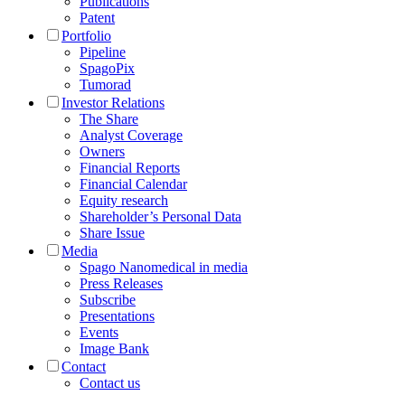
Publications
Patent
Portfolio
Pipeline
SpagoPix
Tumorad
Investor Relations
The Share
Analyst Coverage
Owners
Financial Reports
Financial Calendar
Equity research
Shareholder’s Personal Data
Share Issue
Media
Spago Nanomedical in media
Press Releases
Subscribe
Presentations
Events
Image Bank
Contact
Contact us