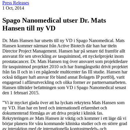
Press Releases
1 Oct, 2014
Spago Nanomedical utser Dr. Mats
Hansen till ny VD
Dr. Mats Hansen har utsetts till ny VD i Spago Nanomedical. Mats
Hansen kommer närmast från Active Biotech där han har titeln
Director Project Management. Hansen har på senare tid framför allt
ansvarat för sen utveckling av tasquinimod, ett nyckelprojekt inom
prostatacancer. Dr. Mats Hansen tog över ansvaret som projektledare
för tasquinimod projektet 2010 och har framgångsrikt drivit projektet
från fas II och in i en pågående multicenter fas III studie. Hansen har
också tidigare haft ansvar för bland annat Bolagets IP portfölj, varit
engagerad i affärsutveckling och olika former av partnersamarbeten.
Hansen tillträder befattningen som VD i Spago Nanomedical senast
den 1 februari 2015.
”Vi är mycket glada över att ha lyckats rekrytera Mats Hansen som
ny VD. Han har en bred och internationell erfarenhet och
dokumenterad förmåga av att driva projekt i klinisk fas.
Rekryteringen av Mats Hansen är viktig och kommer i ett läge då vi
börjar planera för våra kommande kliniska studier och en större grad
av interaktion med de internationella kontrastmedels- och