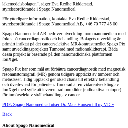
läkemedelsbolagen”, säger Eva Redhe Ridderstad,
styrelseordförande i Spago Nanomedical.
För ytterligare information, kontakta Eva Redhe Ridderstad,
styrelseordförande i Spago Nanomedical AB, +46 70 777 45 00.
Spago Nanomedical AB bedriver utveckling inom nanomedicin med
fokus på cancerdiagnostik och behandling. Bolagets utveckling är
primärt inriktat på det cancerselektiva MR-kontrastmedlet Spago Pix
samt utvecklingsprojektet Tumorad med radionuklidterapi. Båda
dessa projekt är baserade på den nanomedicinska plattformen
IonXgel.
Spago Pix har som mål att förbättra cancerdiagnostik med magnetisk
resonanstomografi (MR) genom tidigare upptäckt av tumörer och
metastaser. Tidig upptäckt ger ökad chans till effektiv behandling
och överlevnad för patienten. Tumorad är en vidareutveckling av
IonXgel med syfte att leverera radionuklider (radioaktiva isotoper)
för tumörselektiv strålbehandling av cancer.
PDF: Spago Nanomedical utser Dr. Mats Hansen till ny VD »
Back
About Spago Nanomedical