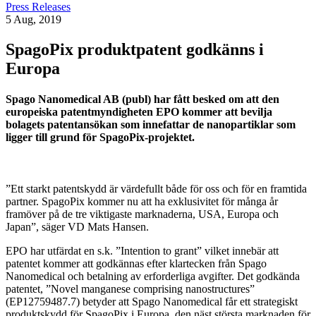
Press Releases
5 Aug, 2019
SpagoPix produktpatent godkänns i
Europa
Spago Nanomedical AB (publ) har fått besked om att den
europeiska patentmyndigheten EPO kommer att bevilja
bolagets patentansökan som innefattar de nanopartiklar som
ligger till grund för SpagoPix-projektet.
”Ett starkt patentskydd är värdefullt både för oss och för en framtida
partner. SpagoPix kommer nu att ha exklusivitet för många år
framöver på de tre viktigaste marknaderna, USA, Europa och
Japan”, säger VD Mats Hansen.
EPO har utfärdat en s.k. ”Intention to grant” vilket innebär att
patentet kommer att godkännas efter klartecken från Spago
Nanomedical och betalning av erforderliga avgifter. Det godkända
patentet, ”Novel manganese comprising nanostructures”
(EP12759487.7) betyder att Spago Nanomedical får ett strategiskt
produktskydd för SpagoPix i Europa, den näst största marknaden för