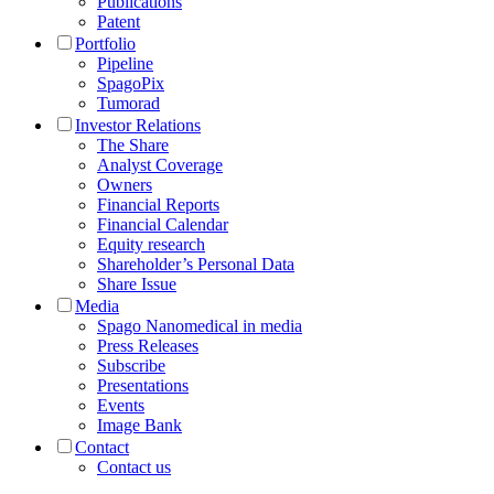
Publications
Patent
Portfolio
Pipeline
SpagoPix
Tumorad
Investor Relations
The Share
Analyst Coverage
Owners
Financial Reports
Financial Calendar
Equity research
Shareholder’s Personal Data
Share Issue
Media
Spago Nanomedical in media
Press Releases
Subscribe
Presentations
Events
Image Bank
Contact
Contact us