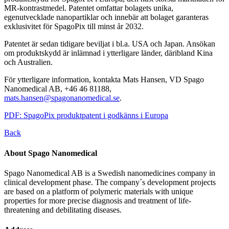
MR-kontrastmedel. Patentet omfattar bolagets unika,
egenutvecklade nanopartiklar och innebär att bolaget garanteras
exklusivitet för SpagoPix till minst år 2032.
Patentet är sedan tidigare beviljat i bl.a. USA och Japan. Ansökan
om produktskydd är inlämnad i ytterligare länder, däribland Kina
och Australien.
För ytterligare information, kontakta Mats Hansen, VD Spago
Nanomedical AB, +46 46 81188,
mats.hansen@spagonanomedical.se
.
PDF: SpagoPix produktpatent i godkänns i Europa
Back
About Spago Nanomedical
Spago Nanomedical AB is a Swedish nanomedicines company in
clinical development phase. The company´s development projects
are based on a platform of polymeric materials with unique
properties for more precise diagnosis and treatment of life-
threatening and debilitating diseases.