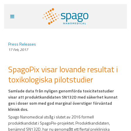
Press Releases
17 Feb, 2017
SpagoPix visar lovande resultat i
toxikologiska pilotstudier
Samlade data från nyligen genomförda toxicitetsstudier
visar att produktkandidaten SN132D med säkerhet kunnat
ges i doser som med god marginal överstiger förväntad
klinisk dos.
Spago Nanomedical utsåg i slutet av 2016 formell
produktkandidat i SpagoPix-projektet. Produktkandidaten,
benämnd SN132D, har nu genomgått ett flertal prekliniska