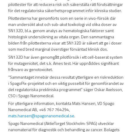
pilottester för att reducera risk och säkerställa rätt förutsättningar
för det regulatoriska säkerhetsprogrammet inför kliniska studier.
Pilottesterna har genomförts som en serie in vivo-försök där
man undersökt akut och sub-akut toxikologi vid olika doser av
SN132D, bl.a. genom analys av hematologiska faktorer samt
histologisk undersökning av vitala organ. Den sammantagna
bilden från pilottesterna visar att SN132D är säkert att ge i doser
som med bred marginal överstiger förväntad klinisk dos.
SN132D har även genomgått pilotförsök i ett cell-baserat system
för mutagenicitet, det s.k. Ames test. Här uppnåddes signifikant
frånvaro av genotoxicitet.
”Sammantaget innebär dessa resultat ytterligare en riskreduktion
i SpagoPix-projektet och en viktig pusselbit för genomförandet av
det regulatoriska prekliniska programmet” säger Oskar Axelsson,
CSO i Spago Nanomedical.
För ytterligare information, kontakta Mats Hansen, VD Spago
Nanomedical AB, +46 767 764294,
mats.hansen@spagonanomedical.se
.
Spago Nanomedical (AktieTorget Stockholm: SPAG) utvecklar
nanomaterial för diagnostik och behandling av cancer. Bolagets