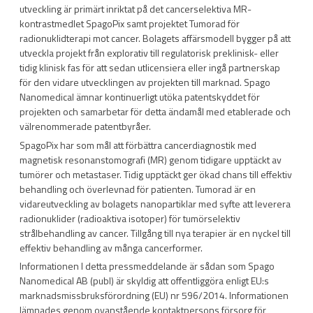
utveckling är primärt inriktat på det cancerselektiva MR-
kontrastmedlet SpagoPix samt projektet Tumorad för
radionuklidterapi mot cancer. Bolagets affärsmodell bygger på att
utveckla projekt från explorativ till regulatorisk preklinisk- eller
tidig klinisk fas för att sedan utlicensiera eller ingå partnerskap
för den vidare utvecklingen av projekten till marknad. Spago
Nanomedical ämnar kontinuerligt utöka patentskyddet för
projekten och samarbetar för detta ändamål med etablerade och
välrenommerade patentbyråer.
SpagoPix har som mål att förbättra cancerdiagnostik med
magnetisk resonanstomografi (MR) genom tidigare upptäckt av
tumörer och metastaser. Tidig upptäckt ger ökad chans till effektiv
behandling och överlevnad för patienten. Tumorad är en
vidareutveckling av bolagets nanopartiklar med syfte att leverera
radionuklider (radioaktiva isotoper) för tumörselektiv
strålbehandling av cancer. Tillgång till nya terapier är en nyckel till
effektiv behandling av många cancerformer.
Informationen I detta pressmeddelande är sådan som Spago
Nanomedical AB (publ) är skyldig att offentliggöra enligt EU:s
marknadsmissbruksförordning (EU) nr 596/2014. Informationen
lämnades genom ovanstående kontaktpersons försorg för