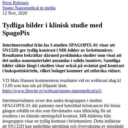
Press Releases
Spago Nanomedical in media
12 Nov, 2020
Tydliga bilder i klinisk studie med
SpagoPix
Interimsresultat från fas I-studien SPAGOPIX-01 visar att
SN132D ger tydlig kontrast i MR-bilder av brösttumörer.
Resultaten bekräftar därmed prekliniska studier som visat att
det unika nanomaterialet ansamlas i solida tumörer. Samtliga
bilder såhär långt i studien visar också på oväntat god kontrast
i bukspottskörteln, vilket bolaget kommer att utforska vidare.
VD Mats Hansen kommenterar resultaten vid en webbcast idag kl
13.00 som kan nås på följande länk:
https://www.finwire.tv/webcast/spago-nanomedical/q3/
.
Interimsresultaten avser den andra dosgruppen i studien
SPAGOPIX-01 där patienter med bekräftad bröstcancer för första
gången erhållit en dos som förväntades vara tillräcklig för att
resultera i en kliniskt meningsfull kontrast. MR-bilderna från
dosgruppen visar en tydlig kontrast i brösttumörer. Detta indikerar
att SN132D kan underlätta utredning och övervakning av misstänkt