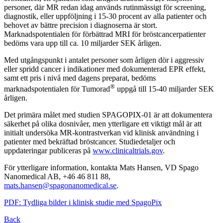
personer, där MR redan idag används rutinmässigt för screening,
diagnostik, eller uppföljning i 15-30 procent av alla patienter och
behovet av bättre precision i diagnoserna är stort.
Marknadspotentialen för förbättrad MRI för bröstcancerpatienter
bedöms vara upp till ca. 10 miljarder SEK årligen.
Med utgångspunkt i antalet personer som årligen dör i aggressiv
eller spridd cancer i indikationer med dokumenterad EPR effekt,
samt ett pris i nivå med dagens preparat, bedöms
®
marknadspotentialen för Tumorad
uppgå till 15-40 miljarder SEK
årligen.
Det primära målet med studien SPAGOPIX-01 är att dokumentera
säkerhet på olika dosnivåer, men ytterligare ett viktigt mål är att
initialt undersöka MR-kontrastverkan vid klinisk användning i
patienter med bekräftad bröstcancer. Studiedetaljer och
uppdateringar publiceras på
www.clinicaltrials.gov
.
För ytterligare information, kontakta Mats Hansen, VD Spago
Nanomedical AB, +46 46 811 88,
mats.hansen@spagonanomedical.se
.
PDF: Tydliga bilder i klinisk studie med SpagoPix
Back