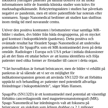
inkludera ytterligare patienter på samma dosnivå för att utöka
informationen inför de framtida kliniska studier som krävs för
marknadsgodkännande. Rekryteringstakten i studien har påverkats
negativt av pandemin, men ett större patientflöde har noterats efter
sommaren. Spago Nanomedical bedömer att studien kan slutföras
inom rimlig tid med nuvarande centra.
Utöver den positiva kontrasten i brösttumörer visar samtliga MR-
bilder i studien, dvs bilder från båda dosgrupperna, på en mycket
god kontrast i bukspottkörteln (pankreas). Detta positiva och
oväntade resultat har föranlett Spago Nanomedical att undersöka
potentialen för SpagoPix som ett MR-kontrastmedel även på detta
område. Radiologer i Europa och USA pekar i initiala diskussioner
på att det finns ett uttalat behov av att kunna identifiera och följa
patienter med olika former av förstadier till cancer i detta organ.
”Vårt huvudfokus är fortsatt bröstcancer, men de bilder vi erhållit på
pankreas är så slående att vi ser en möjlighet för
indikationsexpansion genom att använda SN132D för att förbättra
upptäckt och behandling av patienter med potentiellt allvarliga
förändringar i bukspottskörteln”, säger Mats Hansen.
SpagoPix (SN132D) är ett kontrastmedel med potential att väsentligt
förbättra cancerdiagnostik med magnetresonanstomografi (MR).
Spago Nanomedical har inledningsvis valt att fokusera på
bröstcancer, en sjukdom som årligen drabbar ca 2,1 miljoner