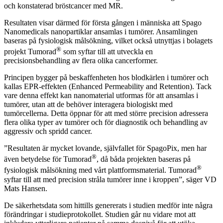
och konstaterad bröstcancer med MR.
Resultaten visar därmed för första gången i människa att Spago
Nanomedicals nanopartiklar ansamlas i tumörer. Ansamlingen
baseras på fysiologisk målsökning, vilket också utnyttjas i bolagets
®
projekt Tumorad
som syftar till att utveckla en
precisionsbehandling av flera olika cancerformer.
Principen bygger på beskaffenheten hos blodkärlen i tumörer och
kallas EPR-effekten (Enhanced Permeability and Retention). Tack
vare denna effekt kan nanomaterial utformas för att ansamlas i
tumörer, utan att de behöver interagera biologiskt med
tumörcellerna. Detta öppnar för att med större precision adressera
flera olika typer av tumörer och för diagnostik och behandling av
aggressiv och spridd cancer.
”Resultaten är mycket lovande, självfallet för SpagoPix, men har
®
även betydelse för Tumorad
, då båda projekten baseras på
®
fysiologisk målsökning med vårt plattformsmaterial. Tumorad
syftar till att med precision stråla tumörer inne i kroppen”, säger VD
Mats Hansen.
De säkerhetsdata som hittills genererats i studien medför inte några
förändringar i studieprotokollet. Studien går nu vidare mot att