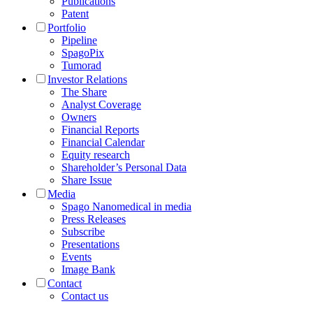
Publications
Patent
Portfolio
Pipeline
SpagoPix
Tumorad
Investor Relations
The Share
Analyst Coverage
Owners
Financial Reports
Financial Calendar
Equity research
Shareholder’s Personal Data
Share Issue
Media
Spago Nanomedical in media
Press Releases
Subscribe
Presentations
Events
Image Bank
Contact
Contact us