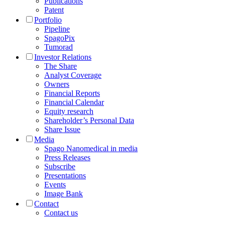
Publications
Patent
Portfolio
Pipeline
SpagoPix
Tumorad
Investor Relations
The Share
Analyst Coverage
Owners
Financial Reports
Financial Calendar
Equity research
Shareholder’s Personal Data
Share Issue
Media
Spago Nanomedical in media
Press Releases
Subscribe
Presentations
Events
Image Bank
Contact
Contact us