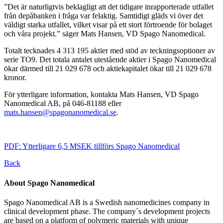
”Det är naturligtvis beklagligt att det tidigare inrapporterade utfallet
från depåbanken i fråga var felaktig. Samtidigt gläds vi över det
väldigt starka utfallet, vilket visar på ett stort förtroende för bolaget
och våra projekt.” säger Mats Hansen, VD Spago Nanomedical.
Totalt tecknades 4 313 195 aktier med stöd av teckningsoptioner av
serie TO9. Det totala antalet utestående aktier i Spago Nanomedical
ökar därmed till 21 029 678 och aktiekapitalet ökar till 21 029 678
kronor.
För ytterligare information, kontakta Mats Hansen, VD Spago
Nanomedical AB, på 046-81188 eller
mats.hansen@spagonanomedical.se
.
PDF: Ytterligare 6,5 MSEK tillförs Spago Nanomedical
Back
About Spago Nanomedical
Spago Nanomedical AB is a Swedish nanomedicines company in
clinical development phase. The company´s development projects
are based on a platform of polymeric materials with unique