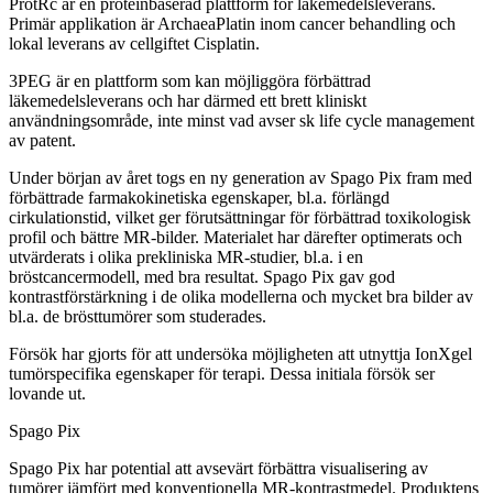
ProtRc är en proteinbaserad plattform för läkemedelsleverans.
Primär applikation är ArchaeaPlatin inom cancer behandling och
lokal leverans av cellgiftet Cisplatin.
3PEG är en plattform som kan möjliggöra förbättrad
läkemedelsleverans och har därmed ett brett kliniskt
användningsområde, inte minst vad avser sk life cycle management
av patent.
Under början av året togs en ny generation av Spago Pix fram med
förbättrade farmakokinetiska egenskaper, bl.a. förlängd
cirkulationstid, vilket ger förutsättningar för förbättrad toxikologisk
profil och bättre MR-bilder. Materialet har därefter optimerats och
utvärderats i olika prekliniska MR-studier, bl.a. i en
bröstcancermodell, med bra resultat. Spago Pix gav god
kontrastförstärkning i de olika modellerna och mycket bra bilder av
bl.a. de brösttumörer som studerades.
Försök har gjorts för att undersöka möjligheten att utnyttja IonXgel
tumörspecifika egenskaper för terapi. Dessa initiala försök ser
lovande ut.
Spago Pix
Spago Pix har potential att avsevärt förbättra visualisering av
tumörer jämfört med konventionella MR-kontrastmedel. Produktens