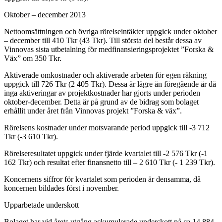
Oktober – december 2013
Nettoomsättningen och övriga rörelseintäkter uppgick under oktober
– december till 410 Tkr (43 Tkr). Till största del består dessa av
Vinnovas sista utbetalning för medfinansieringsprojektet ”Forska &
Väx” om 350 Tkr.
Aktiverade omkostnader och aktiverade arbeten för egen räkning
uppgick till 726 Tkr (2 405 Tkr). Dessa är lägre än föregående år då
inga aktiveringar av projektkostnader har gjorts under perioden
oktober-december. Detta är på grund av de bidrag som bolaget
erhållit under året från Vinnovas projekt ”Forska & väx”.
Rörelsens kostnader under motsvarande period uppgick till -3 712
Tkr (-3 610 Tkr).
Rörelseresultatet uppgick under fjärde kvartalet till -2 576 Tkr (-1
162 Tkr) och resultat efter finansnetto till – 2 610 Tkr (- 1 239 Tkr).
Koncernens siffror för kvartalet som perioden är densamma, då
koncernen bildades först i november.
Upparbetade underskott
Bolaget har vid årets utgång ackumulerade underskott på ca 14 884