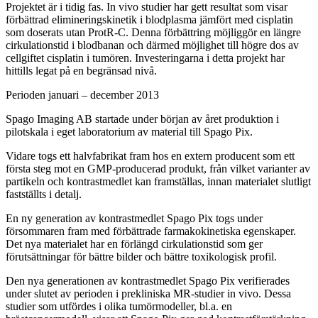
Projektet är i tidig fas. In vivo studier har gett resultat som visar
förbättrad elimineringskinetik i blodplasma jämfört med cisplatin
som doserats utan ProtR-C. Denna förbättring möjliggör en längre
cirkulationstid i blodbanan och därmed möjlighet till högre dos av
cellgiftet cisplatin i tumören. Investeringarna i detta projekt har
hittills legat på en begränsad nivå.
Perioden januari – december 2013
Spago Imaging AB startade under början av året produktion i
pilotskala i eget laboratorium av material till Spago Pix.
Vidare togs ett halvfabrikat fram hos en extern producent som ett
första steg mot en GMP-producerad produkt, från vilket varianter av
partikeln och kontrastmedlet kan framställas, innan materialet slutligt
fastställts i detalj.
En ny generation av kontrastmedlet Spago Pix togs under
försommaren fram med förbättrade farmakokinetiska egenskaper.
Det nya materialet har en förlängd cirkulationstid som ger
förutsättningar för bättre bilder och bättre toxikologisk profil.
Den nya generationen av kontrastmedlet Spago Pix verifierades
under slutet av perioden i prekliniska MR-studier in vivo. Dessa
studier som utfördes i olika tumörmodeller, bl.a. en