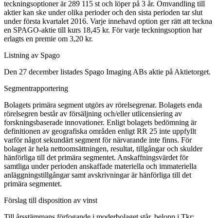
teckningsoptioner är 289 115 st och löper på 3 år. Omvandling till
aktier kan ske under olika perioder och den sista perioden tar slut
under första kvartalet 2016. Varje innehavd option ger rätt att teckna
en SPAGO-aktie till kurs 18,45 kr. För varje teckningsoption har
erlagts en premie om 3,20 kr.
Listning av Spago
Den 27 december listades Spago Imaging ABs aktie på Aktietorget.
Segmentrapportering
Bolagets primära segment utgörs av rörelsegrenar. Bolagets enda
rörelsegren består av försäljning och/eller utlicensiering av
forskningsbaserade innovationer. Enligt bolagets bedömning är
definitionen av geografiska områden enligt RR 25 inte uppfyllt
varför något sekundärt segment för närvarande inte finns. För
bolaget är hela nettoomsättningen, resultat, tillgångar och skulder
hänförliga till det primära segmentet. Anskaffningsvärdet för
samtliga under perioden anskaffade materiella och immateriella
anläggningstillgångar samt avskrivningar är hänförliga till det
primära segmentet.
Förslag till disposition av vinst
Till årsstämmans förfogande i moderbolaget står, belopp i Tkr: