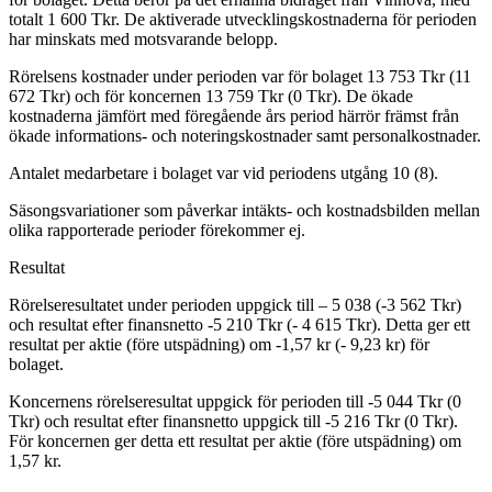
totalt 1 600 Tkr. De aktiverade utvecklingskostnaderna för perioden
har minskats med motsvarande belopp.
Rörelsens kostnader under perioden var för bolaget 13 753 Tkr (11
672 Tkr) och för koncernen 13 759 Tkr (0 Tkr). De ökade
kostnaderna jämfört med föregående års period härrör främst från
ökade informations- och noteringskostnader samt personalkostnader.
Antalet medarbetare i bolaget var vid periodens utgång 10 (8).
Säsongsvariationer som påverkar intäkts- och kostnadsbilden mellan
olika rapporterade perioder förekommer ej.
Resultat
Rörelseresultatet under perioden uppgick till – 5 038 (-3 562 Tkr)
och resultat efter finansnetto -5 210 Tkr (- 4 615 Tkr). Detta ger ett
resultat per aktie (före utspädning) om -1,57 kr (- 9,23 kr) för
bolaget.
Koncernens rörelseresultat uppgick för perioden till -5 044 Tkr (0
Tkr) och resultat efter finansnetto uppgick till -5 216 Tkr (0 Tkr).
För koncernen ger detta ett resultat per aktie (före utspädning) om
1,57 kr.