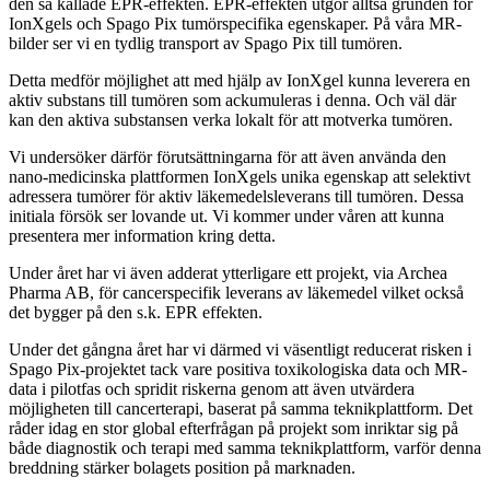
den så kallade EPR-effekten. EPR-effekten utgör alltså grunden för
IonXgels och Spago Pix tumörspecifika egenskaper. På våra MR-
bilder ser vi en tydlig transport av Spago Pix till tumören.
Detta medför möjlighet att med hjälp av IonXgel kunna leverera en
aktiv substans till tumören som ackumuleras i denna. Och väl där
kan den aktiva substansen verka lokalt för att motverka tumören.
Vi undersöker därför förutsättningarna för att även använda den
nano-medicinska plattformen IonXgels unika egenskap att selektivt
adressera tumörer för aktiv läkemedelsleverans till tumören. Dessa
initiala försök ser lovande ut. Vi kommer under våren att kunna
presentera mer information kring detta.
Under året har vi även adderat ytterligare ett projekt, via Archea
Pharma AB, för cancerspecifik leverans av läkemedel vilket också
det bygger på den s.k. EPR effekten.
Under det gångna året har vi därmed vi väsentligt reducerat risken i
Spago Pix-projektet tack vare positiva toxikologiska data och MR-
data i pilotfas och spridit riskerna genom att även utvärdera
möjligheten till cancerterapi, baserat på samma teknikplattform. Det
råder idag en stor global efterfrågan på projekt som inriktar sig på
både diagnostik och terapi med samma teknikplattform, varför denna
breddning stärker bolagets position på marknaden.