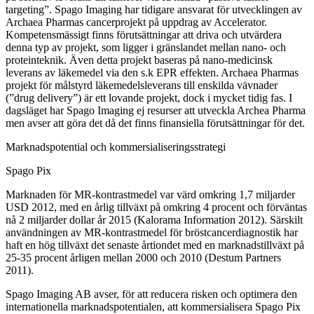
targeting”. Spago Imaging har tidigare ansvarat för utvecklingen av
Archaea Pharmas cancerprojekt på uppdrag av Accelerator.
Kompetensmässigt finns förutsättningar att driva och utvärdera
denna typ av projekt, som ligger i gränslandet mellan nano- och
proteinteknik. Även detta projekt baseras på nano-medicinsk
leverans av läkemedel via den s.k EPR effekten. Archaea Pharmas
projekt för målstyrd läkemedelsleverans till enskilda vävnader
(”drug delivery”) är ett lovande projekt, dock i mycket tidig fas. I
dagsläget har Spago Imaging ej resurser att utveckla Archea Pharma
men avser att göra det då det finns finansiella förutsättningar för det.
Marknadspotential och kommersialiseringsstrategi
Spago Pix
Marknaden för MR-kontrastmedel var värd omkring 1,7 miljarder
USD 2012, med en årlig tillväxt på omkring 4 procent och förväntas
nå 2 miljarder dollar år 2015 (Kalorama Information 2012). Särskilt
användningen av MR-kontrastmedel för bröstcancerdiagnostik har
haft en hög tillväxt det senaste årtiondet med en marknadstillväxt på
25-35 procent årligen mellan 2000 och 2010 (Destum Partners
2011).
Spago Imaging AB avser, för att reducera risken och optimera den
internationella marknadspotentialen, att kommersialisera Spago Pix