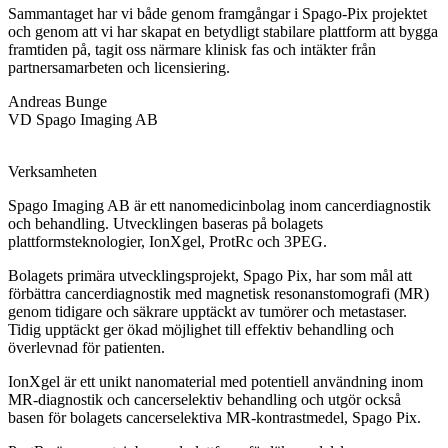
Sammantaget har vi både genom framgångar i Spago-Pix projektet
och genom att vi har skapat en betydligt stabilare plattform att bygga
framtiden på, tagit oss närmare klinisk fas och intäkter från
partnersamarbeten och licensiering.
Andreas Bunge
VD Spago Imaging AB
Verksamheten
Spago Imaging AB är ett nanomedicinbolag inom cancerdiagnostik
och behandling. Utvecklingen baseras på bolagets
plattformsteknologier, IonXgel, ProtRc och 3PEG.
Bolagets primära utvecklingsprojekt, Spago Pix, har som mål att
förbättra cancerdiagnostik med magnetisk resonanstomografi (MR)
genom tidigare och säkrare upptäckt av tumörer och metastaser.
Tidig upptäckt ger ökad möjlighet till effektiv behandling och
överlevnad för patienten.
IonXgel är ett unikt nanomaterial med potentiell användning inom
MR-diagnostik och cancerselektiv behandling och utgör också
basen för bolagets cancerselektiva MR-kontrastmedel, Spago Pix.