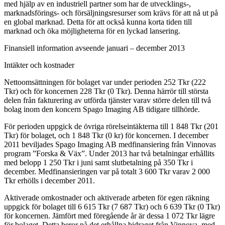
med hjälp av en industriell partner som har de utvecklings-,
marknadsförings- och försäljningsresurser som krävs för att nå ut på
en global marknad. Detta för att också kunna korta tiden till
marknad och öka möjligheterna för en lyckad lansering.
Finansiell information avseende januari – december 2013
Intäkter och kostnader
Nettoomsättningen för bolaget var under perioden 252 Tkr (222
Tkr) och för koncernen 228 Tkr (0 Tkr). Denna härrör till största
delen från fakturering av utförda tjänster varav större delen till två
bolag inom den koncern Spago Imaging AB tidigare tillhörde.
För perioden uppgick de övriga rörelseintäkterna till 1 848 Tkr (201
Tkr) för bolaget, och 1 848 Tkr (0 kr) för koncernen. I december
2011 beviljades Spago Imaging AB medfinansiering från Vinnovas
program ”Forska & Väx”. Under 2013 har två betalningar erhållits
med belopp 1 250 Tkr i juni samt slutbetalning på 350 Tkr i
december. Medfinansieringen var på totalt 3 600 Tkr varav 2 000
Tkr erhölls i december 2011.
Aktiverade omkostnader och aktiverade arbeten för egen räkning
uppgick för bolaget till 6 615 Tkr (7 687 Tkr) och 6 639 Tkr (0 Tkr)
för koncernen. Jämfört med föregående år är dessa 1 072 Tkr lägre
för bolaget. Detta beror på det erhållna bidraget från Vinnova, med