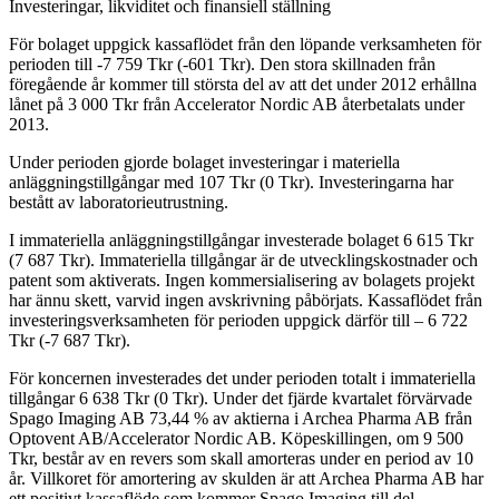
Investeringar, likviditet och finansiell ställning
För bolaget uppgick kassaflödet från den löpande verksamheten för
perioden till -7 759 Tkr (-601 Tkr). Den stora skillnaden från
föregående år kommer till största del av att det under 2012 erhållna
lånet på 3 000 Tkr från Accelerator Nordic AB återbetalats under
2013.
Under perioden gjorde bolaget investeringar i materiella
anläggningstillgångar med 107 Tkr (0 Tkr). Investeringarna har
bestått av laboratorieutrustning.
I immateriella anläggningstillgångar investerade bolaget 6 615 Tkr
(7 687 Tkr). Immateriella tillgångar är de utvecklingskostnader och
patent som aktiverats. Ingen kommersialisering av bolagets projekt
har ännu skett, varvid ingen avskrivning påbörjats. Kassaflödet från
investeringsverksamheten för perioden uppgick därför till – 6 722
Tkr (-7 687 Tkr).
För koncernen investerades det under perioden totalt i immateriella
tillgångar 6 638 Tkr (0 Tkr). Under det fjärde kvartalet förvärvade
Spago Imaging AB 73,44 % av aktierna i Archea Pharma AB från
Optovent AB/Accelerator Nordic AB. Köpeskillingen, om 9 500
Tkr, består av en revers som skall amorteras under en period av 10
år. Villkoret för amortering av skulden är att Archea Pharma AB har
ett positivt kassaflöde som kommer Spago Imaging till del.