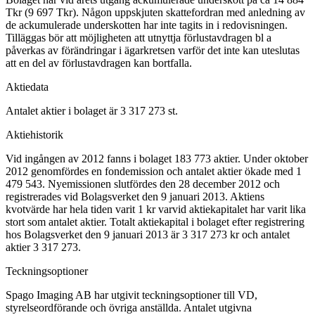
Tkr (9 697 Tkr). Någon uppskjuten skattefordran med anledning av
de ackumulerade underskotten har inte tagits in i redovisningen.
Tilläggas bör att möjligheten att utnyttja förlustavdragen bl a
påverkas av förändringar i ägarkretsen varför det inte kan uteslutas
att en del av förlustavdragen kan bortfalla.
Aktiedata
Antalet aktier i bolaget är 3 317 273 st.
Aktiehistorik
Vid ingången av 2012 fanns i bolaget 183 773 aktier. Under oktober
2012 genomfördes en fondemission och antalet aktier ökade med 1
479 543. Nyemissionen slutfördes den 28 december 2012 och
registrerades vid Bolagsverket den 9 januari 2013. Aktiens
kvotvärde har hela tiden varit 1 kr varvid aktiekapitalet har varit lika
stort som antalet aktier. Totalt aktiekapital i bolaget efter registrering
hos Bolagsverket den 9 januari 2013 är 3 317 273 kr och antalet
aktier 3 317 273.
Teckningsoptioner
Spago Imaging AB har utgivit teckningsoptioner till VD,
styrelseordförande och övriga anställda. Antalet utgivna