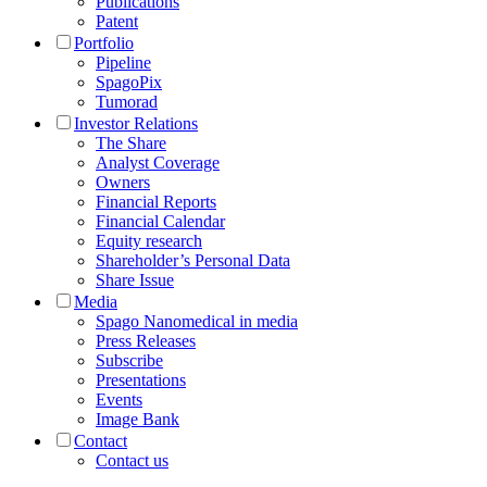
Publications
Patent
Portfolio
Pipeline
SpagoPix
Tumorad
Investor Relations
The Share
Analyst Coverage
Owners
Financial Reports
Financial Calendar
Equity research
Shareholder’s Personal Data
Share Issue
Media
Spago Nanomedical in media
Press Releases
Subscribe
Presentations
Events
Image Bank
Contact
Contact us