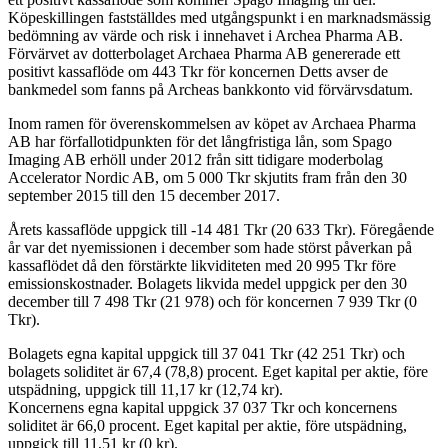
Köpeskillingen fastställdes med utgångspunkt i en marknadsmässig
bedömning av värde och risk i innehavet i Archea Pharma AB.
Förvärvet av dotterbolaget Archaea Pharma AB genererade ett
positivt kassaflöde om 443 Tkr för koncernen Detts avser de
bankmedel som fanns på Archeas bankkonto vid förvärvsdatum.
Inom ramen för överenskommelsen av köpet av Archaea Pharma
AB har förfallotidpunkten för det långfristiga lån, som Spago
Imaging AB erhöll under 2012 från sitt tidigare moderbolag
Accelerator Nordic AB, om 5 000 Tkr skjutits fram från den 30
september 2015 till den 15 december 2017.
Årets kassaflöde uppgick till -14 481 Tkr (20 633 Tkr). Föregående
år var det nyemissionen i december som hade störst påverkan på
kassaflödet då den förstärkte likviditeten med 20 995 Tkr före
emissionskostnader. Bolagets likvida medel uppgick per den 30
december till 7 498 Tkr (21 978) och för koncernen 7 939 Tkr (0
Tkr).
Bolagets egna kapital uppgick till 37 041 Tkr (42 251 Tkr) och
bolagets soliditet är 67,4 (78,8) procent. Eget kapital per aktie, före
utspädning, uppgick till 11,17 kr (12,74 kr).
Koncernens egna kapital uppgick 37 037 Tkr och koncernens
soliditet är 66,0 procent. Eget kapital per aktie, före utspädning,
uppgick till 11,51 kr (0 kr).