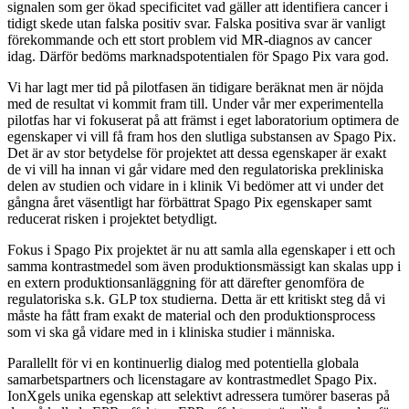
signalen som ger ökad specificitet vad gäller att identifiera cancer i
tidigt skede utan falska positiv svar. Falska positiva svar är vanligt
förekommande och ett stort problem vid MR-diagnos av cancer
idag. Därför bedöms marknadspotentialen för Spago Pix vara god.
Vi har lagt mer tid på pilotfasen än tidigare beräknat men är nöjda
med de resultat vi kommit fram till. Under vår mer experimentella
pilotfas har vi fokuserat på att främst i eget laboratorium optimera de
egenskaper vi vill få fram hos den slutliga substansen av Spago Pix.
Det är av stor betydelse för projektet att dessa egenskaper är exakt
de vi vill ha innan vi går vidare med den regulatoriska prekliniska
delen av studien och vidare in i klinik Vi bedömer att vi under det
gångna året väsentligt har förbättrat Spago Pix egenskaper samt
reducerat risken i projektet betydligt.
Fokus i Spago Pix projektet är nu att samla alla egenskaper i ett och
samma kontrastmedel som även produktionsmässigt kan skalas upp i
en extern produktionsanläggning för att därefter genomföra de
regulatoriska s.k. GLP tox studierna. Detta är ett kritiskt steg då vi
måste ha fått fram exakt de material och den produktionsprocess
som vi ska gå vidare med in i kliniska studier i människa.
Parallellt för vi en kontinuerlig dialog med potentiella globala
samarbetspartners och licenstagare av kontrastmedlet Spago Pix.
IonXgels unika egenskap att selektivt adressera tumörer baseras på