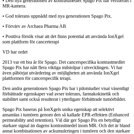
• Den nya generationen av kontrastmedlet Spago Pix har verifierats i
MR-kamera.
• God tolerans uppnådd med nya generationen Spago Pix.
• Förvärv av Archaea Pharma AB
• Positiva försök visar att det finns potential att använda IonXgel
som plattform för cancerterapi
VD har ordet
2013 var ett bra år för Spago. Det cancerspecifika kontrastmedlet
Spago Pix har nått flera viktiga milstolpar i utvecklingen. Vi har
även påbörjat utvärdering av möjligheten att använda IonXgel
plattformen för cancerspecifik terapi.
Den andra generationen Spago Pix har i pilotstudier visat väsentligt
förbättrade egenskaper vad avser tolerans, farmakokinetik och
stabilitet samt också resulterat i ytterligare förbättrade tumörbilder.
Spago Pix baseras på IonXgels unika egenskap att selektivt
ansamlas i tumören genom den så kallade EPR-effekten (Enhanced
permeability and retention). Väl där ger Spago Pix en betydligt
starkare signal än dagens kontrastmedel inom MR. Och det är bland
annat kombinationen av ackumuleringen i tumören och den starkare