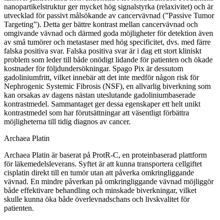
nanopartikelstruktur ger mycket hög signalstyrka (relaxivitet) och är
utvecklad för passivt målsökande av cancervävnad (”Passive Tumor
Targeting”). Detta ger bättre kontrast mellan cancervävnad och
omgivande vävnad och därmed goda möjligheter för detektion även
av små tumörer och metastaser med hög specificitet, dvs. med färre
falska positiva svar. Falska positiva svar är i dag ett stort kliniskt
problem som leder till både onödigt lidande för patienten och ökade
kostnader för följdundersökningar. Spago Pix är dessutom
gadoliniumfritt, vilket innebär att det inte medför någon risk för
Nephrogenic Systemic Fibrosis (NSF), en allvarlig biverkning som
kan orsakas av dagens nästan uteslutande gadoliniumbaserade
kontrastmedel. Sammantaget ger dessa egenskaper ett helt unikt
kontrastmedel som har förutsättningar att väsentligt förbättra
möjligheterna till tidig diagnos av cancer.
Archaea Platin
Archaea Platin är baserat på ProtR-C, en proteinbaserad plattform
för läkemedelsleverans. Syftet är att kunna transportera cellgiftet
cisplatin direkt till en tumör utan att påverka omkringliggande
vävnad. En mindre påverkan på omkringliggande vävnad möjliggör
både effektivare behandling och minskade biverkningar, vilket
skulle kunna öka både överlevnadschans och livskvalitet för
patienten.