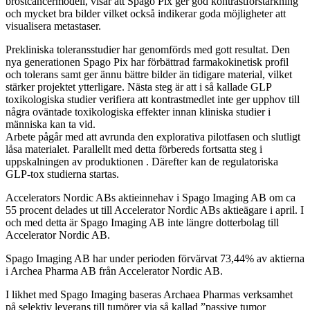
bröstcancermodell, visar att Spago Pix ger god kontrastförstärkning
och mycket bra bilder vilket också indikerar goda möjligheter att
visualisera metastaser.
Prekliniska toleransstudier har genomförds med gott resultat. Den
nya generationen Spago Pix har förbättrad farmakokinetisk profil
och tolerans samt ger ännu bättre bilder än tidigare material, vilket
stärker projektet ytterligare. Nästa steg är att i så kallade GLP
toxikologiska studier verifiera att kontrastmedlet inte ger upphov till
några oväntade toxikologiska effekter innan kliniska studier i
människa kan ta vid.
Arbete pågår med att avrunda den explorativa pilotfasen och slutligt
låsa materialet. Parallellt med detta förbereds fortsatta steg i
uppskalningen av produktionen . Därefter kan de regulatoriska
GLP-tox studierna startas.
Accelerators Nordic ABs aktieinnehav i Spago Imaging AB om ca
55 procent delades ut till Accelerator Nordic ABs aktieägare i april. I
och med detta är Spago Imaging AB inte längre dotterbolag till
Accelerator Nordic AB.
Spago Imaging AB har under perioden förvärvat 73,44% av aktierna
i Archea Pharma AB från Accelerator Nordic AB.
I likhet med Spago Imaging baseras Archaea Pharmas verksamhet
på selektiv leverans till tumörer via så kallad ”passive tumor