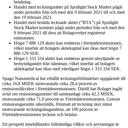
betalning.
Handel med teckningsrätter på Spotlight Stock Market pågår
under perioden från och med den 9 februari 2021 till och med
den 19 februari 2021.
Handel med betalda tecknade aktier (”BTA”) på Spotlight
Stock Market kommer pågå under perioden från och med den
9 februari 2021 till dess att Bolagsverket registrerat
emissionen.
Högst 7 886 129 aktier kan emitteras i företrädesemissionen,
vilket innebär att bolagets aktiekapital kan ökas med högst 7
886 129 SEK.
Högst 1 333 334 aktier kan emitteras genom utnyttjande av
bemyndigandet från stämman, vilket innebär att bolagets
aktiekapital kan ökas med ytterligare högst 1 333 334 SEK.
Spago Nanomedical har erhållit teckningsförbindelser uppgående till
cirka 16,8 MSEK motsvarande cirka 28,4 procent av
emissionslikviden i företrädesemissionen. Därtill har Bolaget ingått
avtal om emissionsgarantier till sammanlagt cirka 42,3 MSEK,
motsvarande cirka 71,6 procent av Företrädesemissionen. Genom
emissionsgarantin säkerställs, förutsatt att teckning sker minst
motsvarande teckningsåtagandena, att 100 procent av
Företrädesemissionen tecknas och betalas.
Ett prospekt innehållandes fullständiga villkor och anvisningar är