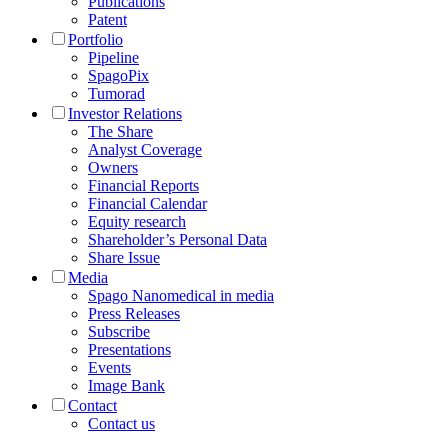
Publications
Patent
Portfolio
Pipeline
SpagoPix
Tumorad
Investor Relations
The Share
Analyst Coverage
Owners
Financial Reports
Financial Calendar
Equity research
Shareholder’s Personal Data
Share Issue
Media
Spago Nanomedical in media
Press Releases
Subscribe
Presentations
Events
Image Bank
Contact
Contact us