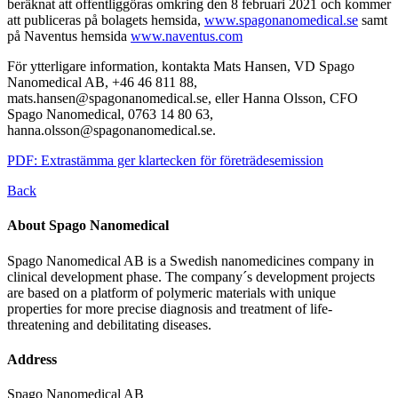
beräknat att offentliggöras omkring den 8 februari 2021 och kommer
att publiceras på bolagets hemsida,
www.spagonanomedical.se
samt
på Naventus hemsida
www.naventus.com
För ytterligare information, kontakta Mats Hansen, VD Spago
Nanomedical AB, +46 46 811 88,
mats.hansen@spagonanomedical.se, eller Hanna Olsson, CFO
Spago Nanomedical, 0763 14 80 63,
hanna.olsson@spagonanomedical.se.
PDF: Extrastämma ger klartecken för företrädesemission
Back
About Spago Nanomedical
Spago Nanomedical AB is a Swedish nanomedicines company in
clinical development phase. The company´s development projects
are based on a platform of polymeric materials with unique
properties for more precise diagnosis and treatment of life-
threatening and debilitating diseases.
Address
Spago Nanomedical AB