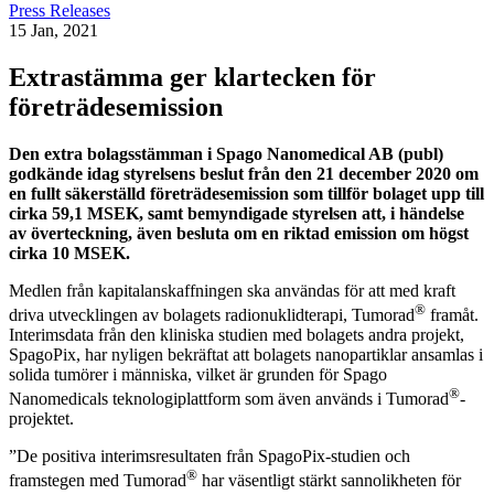
Press Releases
15 Jan, 2021
Extrastämma ger klartecken för
företrädesemission
Den extra bolagsstämman i Spago Nanomedical AB (publ)
godkände idag styrelsens beslut från den 21 december 2020 om
en fullt säkerställd företrädesemission som tillför bolaget upp till
cirka 59,1 MSEK, samt bemyndigade styrelsen att, i händelse
av överteckning, även besluta om en riktad emission om högst
cirka 10 MSEK.
Medlen från kapitalanskaffningen ska användas för att med kraft
®
driva utvecklingen av bolagets radionuklidterapi, Tumorad
framåt.
Interimsdata från den kliniska studien med bolagets andra projekt,
SpagoPix, har nyligen bekräftat att bolagets nanopartiklar ansamlas i
solida tumörer i människa, vilket är grunden för Spago
®
Nanomedicals teknologiplattform som även används i Tumorad
-
projektet.
”De positiva interimsresultaten från SpagoPix-studien och
®
framstegen med Tumorad
har väsentligt stärkt sannolikheten för