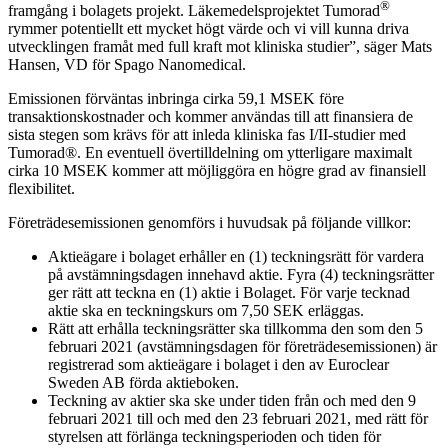
®
framgång i bolagets projekt. Läkemedelsprojektet Tumorad
rymmer potentiellt ett mycket högt värde och vi vill kunna driva
utvecklingen framåt med full kraft mot kliniska studier”, säger Mats
Hansen, VD för Spago Nanomedical.
Emissionen förväntas inbringa cirka 59,1 MSEK före
transaktionskostnader och kommer användas till att finansiera de
sista stegen som krävs för att inleda kliniska fas I/II-studier med
Tumorad®. En eventuell övertilldelning om ytterligare maximalt
cirka 10 MSEK kommer att möjliggöra en högre grad av finansiell
flexibilitet.
Företrädesemissionen genomförs i huvudsak på följande villkor:
Aktieägare i bolaget erhåller en (1) teckningsrätt för vardera
på avstämningsdagen innehavd aktie. Fyra (4) teckningsrätter
ger rätt att teckna en (1) aktie i Bolaget. För varje tecknad
aktie ska en teckningskurs om 7,50 SEK erläggas.
Rätt att erhålla teckningsrätter ska tillkomma den som den 5
februari 2021 (avstämningsdagen för företrädesemissionen) är
registrerad som aktieägare i bolaget i den av Euroclear
Sweden AB förda aktieboken.
Teckning av aktier ska ske under tiden från och med den 9
februari 2021 till och med den 23 februari 2021, med rätt för
styrelsen att förlänga teckningsperioden och tiden för