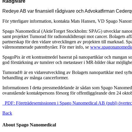
Rådgivare
Redeye AB var finansiell rådgivare och Advokatfirman Cederqu
För ytterligare information, kontakta Mats Hansen, VD Spago Nan
Spago Nanomedical (AktieTorget Stockholm: SPAG) utvecklar nanomater
samt projektet Tumorad för radionuklidterapi mot cancer. Bolagets affärsm
partnerskap för den vidare utvecklingen av projekten till marknad. S
välrenommerade patentbyråer. För mer info, se
www.spagonanomedic
SpagoPix är ett kontrastmedel baserat på nanopartiklar och mangan s
god förstärkning av tumörer och metastaser i MR-bilder ökar möjlighet
Tumorad® är en vidareutveckling av Bolagets nanopartiklar med syfte att
behandling av många cancerformer.
Informationen I detta pressmeddelande är sådan som Spago Nanomedi
ovanstående kontaktpersons försorg för offentliggörande den 24 okto
PDF: Företrädesemissionen i Spago Nanomedical AB (publ) överte
Back
About Spago Nanomedical