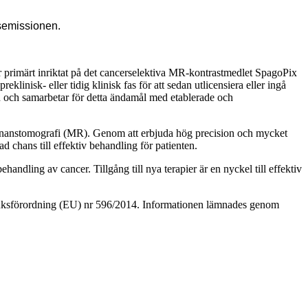
esemissionen.
primärt inriktat på det cancerselektiva MR-kontrastmedlet SpagoPix
klinisk- eller tidig klinisk fas för att sedan utlicensiera eller ingå
n och samarbetar för detta ändamål med etablerade och
esonanstomografi (MR). Genom att erbjuda hög precision och mycket
 chans till effektiv behandling för patienten.
andling av cancer. Tillgång till nya terapier är en nyckel till effektiv
ruksförordning (EU) nr 596/2014. Informationen lämnades genom