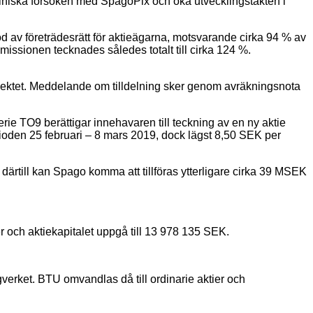
 kliniska försöken med SpagoPix och öka utvecklingstakten i
 av företrädesrätt för aktieägarna, motsvarande cirka 94 % av
issionen tecknades således totalt till cirka 124 %.
rospektet. Meddelande om tilldelning sker genom avräkningsnota
erie TO9 berättigar innehavaren till teckning av en ny aktie
ioden 25 februari – 8 mars 2019, dock lägst 8,50 SEK per
ärtill kan Spago komma att tillföras ytterligare cirka 39 MSEK
r och aktiekapitalet uppgå till 13 978 135 SEK.
verket. BTU omvandlas då till ordinarie aktier och