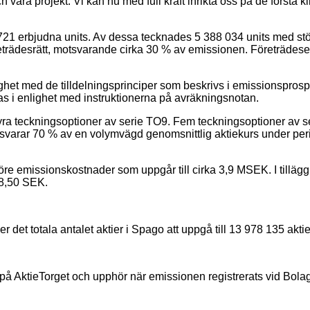
 våra projekt. Vi kan nu med full kraft inrikta oss på de första
21 erbjudna units. Av dessa tecknades 5 388 034 units med stöd
eträdesrätt, motsvarande cirka 30 % av emissionen. Företrädesem
enlighet med de tilldelningsprinciper som beskrivs i emissionsp
las i enlighet med instruktionerna på avräkningsnotan.
h fyra teckningsoptioner av serie TO9. Fem teckningsoptioner av s
svarar 70 % av en volymvägd genomsnittlig aktiekurs under per
 emissionskostnader som uppgår till cirka 3,9 MSEK. I tillägg d
 8,50 SEK.
det totala antalet aktier i Spago att uppgå till 13 978 135 aktie
å AktieTorget och upphör när emissionen registrerats vid Bolag