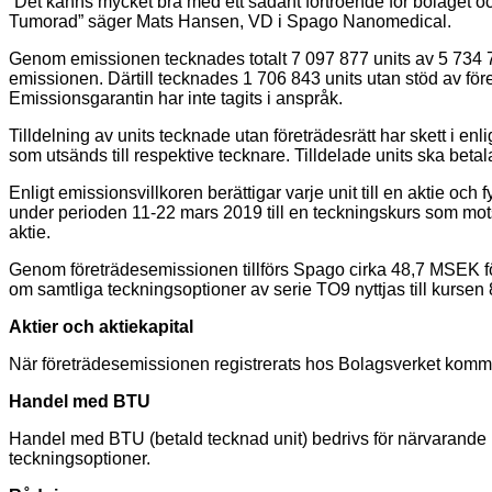
”Det känns mycket bra med ett sådant förtroende för bolaget och
Tumorad” säger Mats Hansen, VD i Spago Nanomedical.
Genom emissionen tecknades totalt 7 097 877 units av 5 734 7
emissionen. Därtill tecknades 1 706 843 units utan stöd av för
Emissionsgarantin har inte tagits i anspråk.
Tilldelning av units tecknade utan företrädesrätt har skett i 
som utsänds till respektive tecknare. Tilldelade units ska beta
Enligt emissionsvillkoren berättigar varje unit till en aktie oc
under perioden 11-22 mars 2019 till en teckningskurs som mot
aktie.
Genom företrädesemissionen tillförs Spago cirka 48,7 MSEK före
om samtliga teckningsoptioner av serie TO9 nyttjas till kursen
Aktier och aktiekapital
När företrädesemissionen registrerats hos Bolagsverket kommer 
Handel med BTU
Handel med BTU (betald tecknad unit) bedrivs för närvarande p
teckningsoptioner.