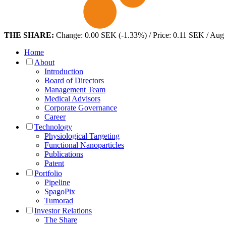
THE SHARE:
Change: 0.00 SEK (-1.33%) / Price: 0.11 SEK / Aug
Home
About
Introduction
Board of Directors
Management Team
Medical Advisors
Corporate Governance
Career
Technology
Physiological Targeting
Functional Nanoparticles
Publications
Patent
Portfolio
Pipeline
SpagoPix
Tumorad
Investor Relations
The Share