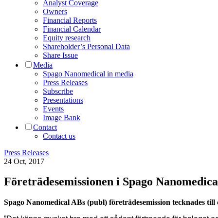
Analyst Coverage
Owners
Financial Reports
Financial Calendar
Equity research
Shareholder’s Personal Data
Share Issue
Media
Spago Nanomedical in media
Press Releases
Subscribe
Presentations
Events
Image Bank
Contact
Contact us
Press Releases
24 Oct, 2017
Företrädesemissionen i Spago Nanomedica
Spago Nanomedical ABs (publ) företrädesemission tecknades till