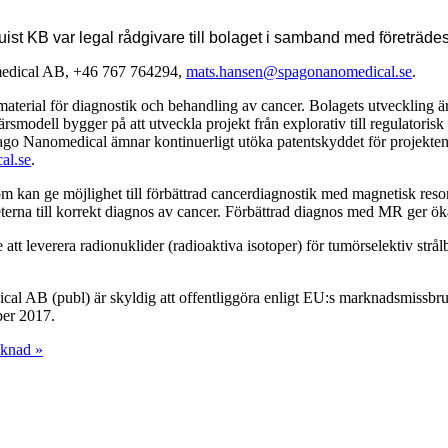
ist KB var legal rådgivare till bolaget i samband med företräd
omedical AB, +46 767 764294,
mats.hansen@spagonanomedical.se
.
ial för diagnostik och behandling av cancer. Bolagets utveckling är 
odell bygger på att utveckla projekt från explorativ till regulatorisk pre
pago Nanomedical ämnar kontinuerligt utöka patentskyddet för projekte
al.se
.
om kan ge möjlighet till förbättrad cancerdiagnostik med magnetisk r
erna till korrekt diagnos av cancer. Förbättrad diagnos med MR ger ökad
 leverera radionuklider (radioaktiva isotoper) för tumörselektiv strålbeh
cal AB (publ) är skyldig att offentliggöra enligt EU:s marknadsmissb
ber 2017.
cknad »