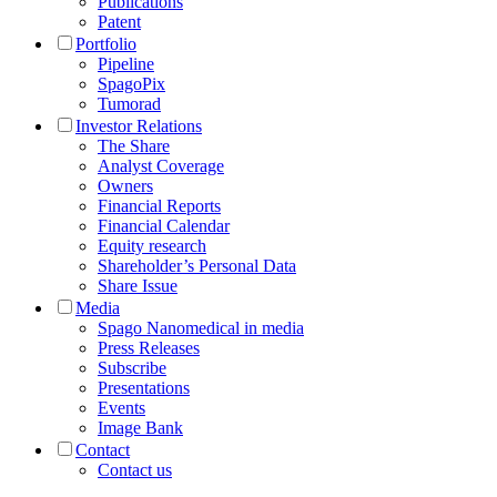
Publications
Patent
Portfolio
Pipeline
SpagoPix
Tumorad
Investor Relations
The Share
Analyst Coverage
Owners
Financial Reports
Financial Calendar
Equity research
Shareholder’s Personal Data
Share Issue
Media
Spago Nanomedical in media
Press Releases
Subscribe
Presentations
Events
Image Bank
Contact
Contact us