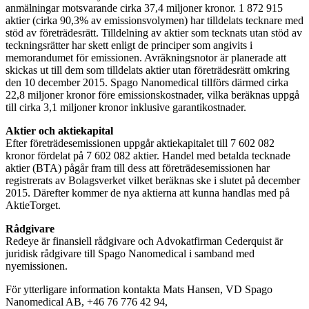
anmälningar motsvarande cirka 37,4 miljoner kronor. 1 872 915
aktier (cirka 90,3% av emissionsvolymen) har tilldelats tecknare med
stöd av företrädesrätt. Tilldelning av aktier som tecknats utan stöd av
teckningsrätter har skett enligt de principer som angivits i
memorandumet för emissionen. Avräkningsnotor är planerade att
skickas ut till dem som tilldelats aktier utan företrädesrätt omkring
den 10 december 2015. Spago Nanomedical tillförs därmed cirka
22,8 miljoner kronor före emissionskostnader, vilka beräknas uppgå
till cirka 3,1 miljoner kronor inklusive garantikostnader.
Aktier och aktiekapital
Efter företrädesemissionen uppgår aktiekapitalet till 7 602 082
kronor fördelat på 7 602 082 aktier. Handel med betalda tecknade
aktier (BTA) pågår fram till dess att företrädesemissionen har
registrerats av Bolagsverket vilket beräknas ske i slutet på december
2015. Därefter kommer de nya aktierna att kunna handlas med på
AktieTorget.
Rådgivare
Redeye är finansiell rådgivare och Advokatfirman Cederquist är
juridisk rådgivare till Spago Nanomedical i samband med
nyemissionen.
För ytterligare information kontakta Mats Hansen, VD Spago
Nanomedical AB, +46 76 776 42 94,