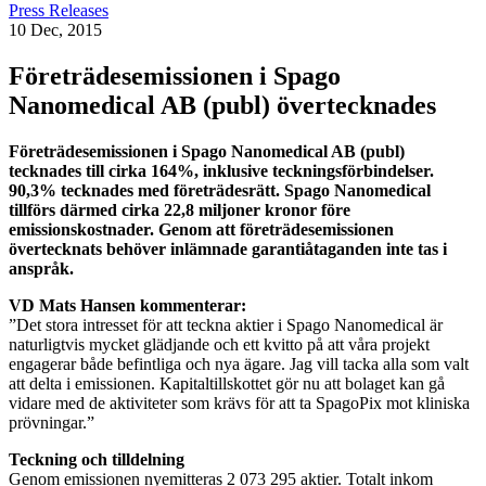
Press Releases
10 Dec, 2015
Företrädesemissionen i Spago
Nanomedical AB (publ) övertecknades
Företrädesemissionen i Spago Nanomedical AB (publ)
tecknades till cirka 164%, inklusive teckningsförbindelser.
90,3% tecknades med företrädesrätt. Spago Nanomedical
tillförs därmed cirka 22,8 miljoner kronor före
emissionskostnader. Genom att företrädesemissionen
övertecknats behöver inlämnade garantiåtaganden inte tas i
anspråk.
VD Mats Hansen kommenterar:
”Det stora intresset för att teckna aktier i Spago Nanomedical är
naturligtvis mycket glädjande och ett kvitto på att våra projekt
engagerar både befintliga och nya ägare. Jag vill tacka alla som valt
att delta i emissionen. Kapitaltillskottet gör nu att bolaget kan gå
vidare med de aktiviteter som krävs för att ta SpagoPix mot kliniska
prövningar.”
Teckning och tilldelning
Genom emissionen nyemitteras 2 073 295 aktier. Totalt inkom