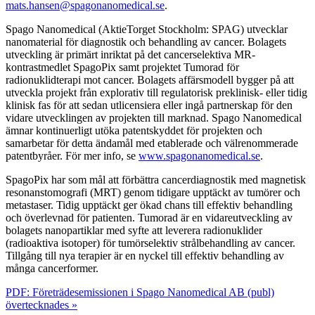
mats.hansen@spagonanomedical.se
.
Spago Nanomedical (AktieTorget Stockholm: SPAG) utvecklar
nanomaterial för diagnostik och behandling av cancer. Bolagets
utveckling är primärt inriktat på det cancerselektiva MR-
kontrastmedlet SpagoPix samt projektet Tumorad för
radionuklidterapi mot cancer. Bolagets affärsmodell bygger på att
utveckla projekt från explorativ till regulatorisk preklinisk- eller tidig
klinisk fas för att sedan utlicensiera eller ingå partnerskap för den
vidare utvecklingen av projekten till marknad. Spago Nanomedical
ämnar kontinuerligt utöka patentskyddet för projekten och
samarbetar för detta ändamål med etablerade och välrenommerade
patentbyråer. För mer info, se
www.spagonanomedical.se
.
SpagoPix har som mål att förbättra cancerdiagnostik med magnetisk
resonanstomografi (MRT) genom tidigare upptäckt av tumörer och
metastaser. Tidig upptäckt ger ökad chans till effektiv behandling
och överlevnad för patienten. Tumorad är en vidareutveckling av
bolagets nanopartiklar med syfte att leverera radionuklider
(radioaktiva isotoper) för tumörselektiv strålbehandling av cancer.
Tillgång till nya terapier är en nyckel till effektiv behandling av
många cancerformer.
PDF: Företrädesemissionen i Spago Nanomedical AB (publ)
övertecknades »