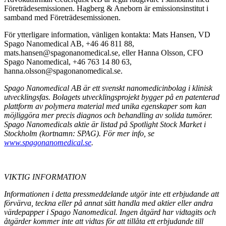
Företrädesemissionen. Hagberg & Aneborn är emissionsinstitut i
samband med Företrädesemissionen.
För ytterligare information, vänligen kontakta: Mats Hansen, VD
Spago Nanomedical AB, +46 46 811 88,
mats.hansen@spagonanomedical.se, eller Hanna Olsson, CFO
Spago Nanomedical, +46 763 14 80 63,
hanna.olsson@spagonanomedical.se.
Spago Nanomedical AB är ett svenskt nanomedicinbolag i klinisk
utvecklingsfas. Bolagets utvecklingsprojekt bygger på en patenterad
plattform av polymera material med unika egenskaper som kan
möjliggöra mer precis diagnos och behandling av solida tumörer.
Spago Nanomedicals aktie är listad på Spotlight Stock Market i
Stockholm (kortnamn: SPAG). För mer info, se
www.spagonanomedical.se
.
VIKTIG INFORMATION
Informationen i detta pressmeddelande utgör inte ett erbjudande att
förvärva, teckna eller på annat sätt handla med aktier eller andra
värdepapper i Spago Nanomedical. Ingen åtgärd har vidtagits och
åtgärder kommer inte att vidtas för att tillåta ett erbjudande till