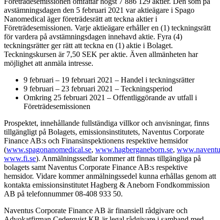
Företrädesemissionen omfattar högst 7 886 129 aktier. Den som på
avstämningsdagen den 5 februari 2021 var aktieägare i Spago
Nanomedical äger företrädesrätt att teckna aktier i
Företrädesemissionen. Varje aktieägare erhåller en (1) teckningsrätt
för vardera på avstämningsdagen innehavd aktie. Fyra (4)
teckningsrätter ger rätt att teckna en (1) aktie i Bolaget.
Teckningskursen är 7,50 SEK per aktie. Även allmänheten har
möjlighet att anmäla intresse.
9 februari – 19 februari 2021 – Handel i teckningsrätter
9 februari – 23 februari 2021 – Teckningsperiod
Omkring 25 februari 2021 – Offentliggörande av utfall i
Företrädesemissionen
Prospektet, innehållande fullständiga villkor och anvisningar, finns
tillgängligt på Bolagets, emissionsinstitutets, Naventus Corporate
Finance AB:s och Finansinspektionens respektive hemsidor
(
www.spagonanomedical.se
,
www.hagberganeborn.se
,
www.naventu
www.fi.se
). Anmälningssedlar kommer att finnas tillgängliga på
bolagets samt Naventus Corporate Finance AB:s respektive
hemsidor. Vidare kommer anmälningssedel kunna erhållas genom att
kontakta emissionsinstitutet Hagberg & Aneborn Fondkommission
AB på telefonnummer 08-408 933 50.
Naventus Corporate Finance AB är finansiell rådgivare och
Advokatfirman Cederquist KB är legal rådgivare i samband med