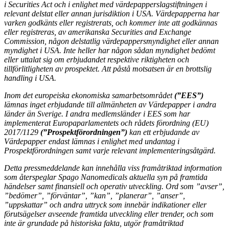
i Securities Act och i enlighet med värdepapperslagstiftningen i
relevant delstat eller annan jurisdiktion i USA. Värdepapperna har
varken godkänts eller registrerats, och kommer inte att godkännas
eller registreras, av amerikanska Securities and Exchange
Commission, någon delstatlig värdepappersmyndighet eller annan
myndighet i USA. Inte heller har någon sådan myndighet bedömt
eller uttalat sig om erbjudandet respektive riktigheten och
tillförlitligheten av prospektet. Att påstå motsatsen är en brottslig
handling i USA.
Inom det europeiska ekonomiska samarbetsområdet
(”EES”)
lämnas inget erbjudande till allmänheten av Värdepapper i andra
länder än Sverige. I andra medlemsländer i EES som har
implementerat Europaparlamentets och rådets förordning (EU)
2017/1129
(”Prospektförordningen”)
kan ett erbjudande av
Värdepapper endast lämnas i enlighet med undantag i
Prospektförordningen samt varje relevant implementeringsåtgärd.
Detta pressmeddelande kan innehålla viss framåtriktad information
som återspeglar Spago Nanomedicals aktuella syn på framtida
händelser samt finansiell och operativ utveckling. Ord som ”avser”,
”bedömer”, ”förväntar”, ”kan”, ”planerar”, ”anser”,
”uppskattar” och andra uttryck som innebär indikationer eller
förutsägelser avseende framtida utveckling eller trender, och som
inte är grundade på historiska fakta, utgör framåtriktad