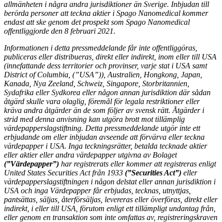
allmänheten i några andra jurisdiktioner än Sverige. Inbjudan till
berörda personer att teckna aktier i Spago Nanomedical kommer
endast att ske genom det prospekt som Spago Nanomedical
offentliggjorde den 8 februari 2021.
Informationen i detta pressmeddelande får inte offentliggöras,
publiceras eller distribueras, direkt eller indirekt, inom eller till USA
(innefattande dess territorier och provinser, varje stat i USA samt
District of Columbia, (”USA”)), Australien, Hongkong, Japan,
Kanada, Nya Zeeland, Schweiz, Singapore, Storbritannien,
Sydafrika eller Sydkorea eller någon annan jurisdiktion där sådan
åtgärd skulle vara olaglig, föremål för legala restriktioner eller
kräva andra åtgärder än de som följer av svensk rätt. Åtgärder i
strid med denna anvisning kan utgöra brott mot tillämplig
värdepapperslagstiftning. Detta pressmeddelande utgör inte ett
erbjudande om eller inbjudan avseende att förvärva eller teckna
värdepapper i USA. Inga teckningsrätter, betalda tecknade aktier
eller aktier eller andra värdepapper utgivna av Bolaget
(”
Värdepapper”)
har registrerats eller kommer att registreras enligt
United States Securities Act från 1933
(”Securities Act”)
eller
värdepapperslagstiftningen i någon delstat eller annan jurisdiktion i
USA och inga Värdepapper får erbjudas, tecknas, utnyttjas,
pantsättas, säljas, återförsäljas, levereras eller överföras, direkt eller
indirekt, i eller till USA, förutom enligt ett tillämpligt undantag från,
eller genom en transaktion som inte omfattas av, registreringskraven