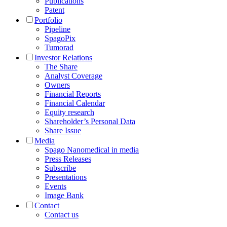
Publications
Patent
Portfolio
Pipeline
SpagoPix
Tumorad
Investor Relations
The Share
Analyst Coverage
Owners
Financial Reports
Financial Calendar
Equity research
Shareholder’s Personal Data
Share Issue
Media
Spago Nanomedical in media
Press Releases
Subscribe
Presentations
Events
Image Bank
Contact
Contact us