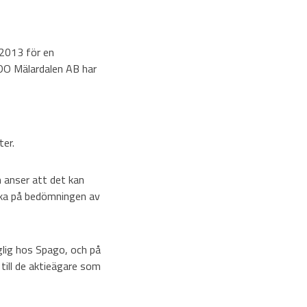
 2013 för en
BDO Mälardalen AB har
ter.
 anser att det kan
rka på bedömningen av
glig hos Spago, och på
till de aktieägare som