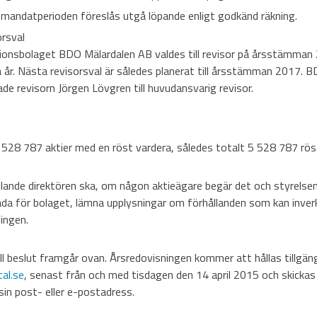
mandatperioden föreslås utgå löpande enligt godkänd räkning.
rsval
sionsbolaget BDO Mälardalen AB valdes till revisor på årsstämman
år. Nästa revisorsval är således planerat till årsstämman 2017. 
de revisorn Jörgen Lövgren till huvudansvarig revisor.
5 528 787 aktier med en röst vardera, således totalt 5 528 787 rös
llande direktören ska, om någon aktieägare begär det och styrelsen
ada för bolaget, lämna upplysningar om förhållanden som kan inve
ingen.
ill beslut framgår ovan. Årsredovisningen kommer att hållas tillgän
al.se
, senast från och med tisdagen den 14 april 2015 och skickas 
in post- eller e-postadress.