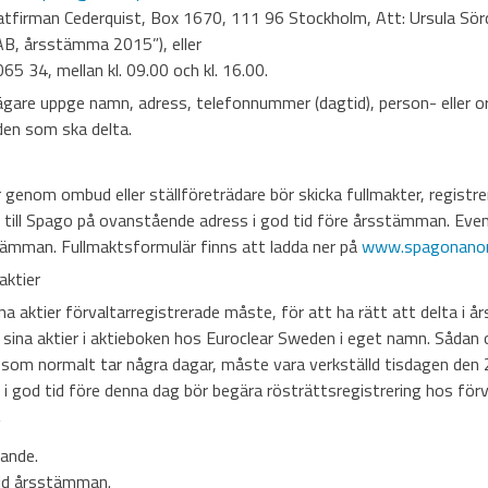
atfirman Cederquist, Box 1670, 111 96 Stockholm, Att: Ursula Sör
B, årsstämma 2015”), eller
5 34, mellan kl. 09.00 och kl. 16.00.
ägare uppge namn, adress, telefonnummer (dagtid), person- eller
den som ska delta.
genom ombud eller ställföreträdare bör skicka fullmakter, registre
 till Spago på ovanstående adress i god tid före årsstämman. Even
sstämman. Fullmaktsformulär finns att ladda ner på
www.spagonanom
aktier
a aktier förvaltarregistrerade måste, för att ha rätt att delta i 
ra sina aktier i aktieboken hos Euroclear Sweden i eget namn. Sådan o
, som normalt tar några dagar, måste vara verkställd tisdagen den 
 i god tid före denna dag bör begära rösträttsregistrering hos förv
g
ande.
vid årsstämman.