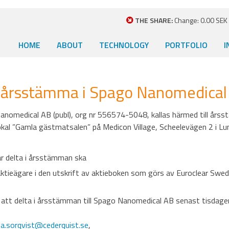
THE SHARE:
Change: 0.00 SEK (
HOME
ABOUT
TECHNOLOGY
PORTFOLIO
I
ill årsstämma i Spago Nanomedical
anomedical AB (publ), org nr 556574-5048, kallas härmed till års
lokal ”Gamla gästmatsalen” på Medicon Village, Scheelevägen 2 i Lu
r delta i årsstämman ska
aktieägare i den utskrift av aktieboken som görs av Euroclear Swe
t att delta i årsstämman till Spago Nanomedical AB senast tisdagen
la.sorqvist@cederquist.se
,