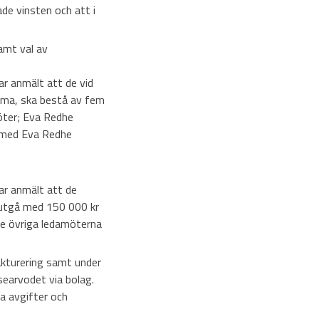
de vinsten och att i
amt val av
ar anmält att de vid
ämma, ska bestå av fem
öter; Eva Redhe
 med Eva Redhe
ar anmält att de
 utgå med 150 000 kr
 de övriga ledamöterna
akturering samt under
searvodet via bolag.
a avgifter och