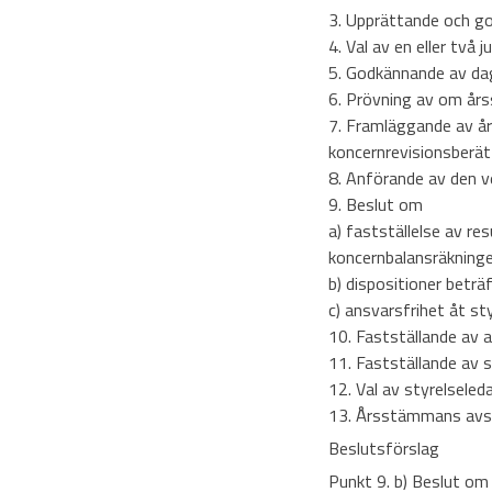
3. Upprättande och g
4. Val av en eller två 
5. Godkännande av da
6. Prövning av om års
7. Framläggande av år
koncernrevisionsberät
8. Anförande av den ve
9. Beslut om
a) fastställelse av r
koncernbalansräkninge
b) dispositioner beträ
c) ansvarsfrihet åt st
10. Fastställande av 
11. Fastställande av s
12. Val av styrelsele
13. Årsstämmans avs
Beslutsförslag
Punkt 9. b) Beslut om 