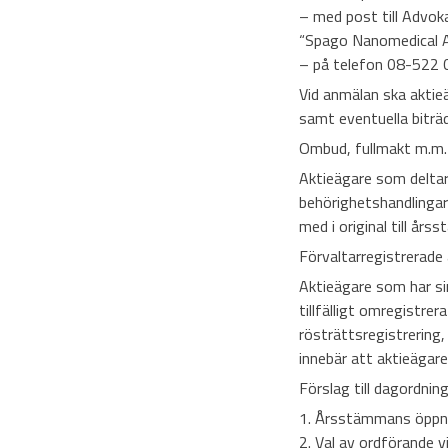
– med post till Advok
“Spago Nanomedical A
– på telefon 08-522 06
Vid anmälan ska aktie
samt eventuella biträ
Ombud, fullmakt m.m.
Aktieägare som deltar 
behörighetshandlingar
med i original till år
Förvaltarregistrerade 
Aktieägare som har sin
tillfälligt omregistre
rösträttsregistrering
innebär att aktieägare
Förslag till dagordnin
1. Årsstämmans öppn
2. Val av ordförande 