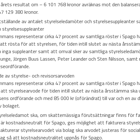
t årets resultat om – 6 101 768 kronor avräknas mot den balansera
47 129 380 kronor.
tställande av antalet styrelseledamöter och styrelsesuppleanter s
 styrelsesuppleanter
mmans representerar cirka 47 procent av samtliga röster i Spago h
 rösta för att styrelsen, för tiden intill slutet av nästa årsst
 inga suppleanter samt att omval sker av samtliga styrelseledam
Bunge, Jörgen Buus Lassen, Peter Leander och Sten Nilsson, samt
lseordförande.
de av styrelse- och revisorsarvoden
mmans representerar cirka 47 procent av samtliga röster i Spago h
att styrelsearvode för tiden intill slutet av nästa årsstämma ska
elsens ordförande och med 85 000 kr (oförändrat) till var och en av
v bolaget.
tyrelseledamot ska, om skattemässiga förutsättningar finns för f
 är kostnadsneutralt för Spago, ges möjlighet att fakturera styrel
kturerar styrelsearvodet via bolag ska arvodet justeras för social
lag så att kostnadsneutralitet uppnås för Spago.