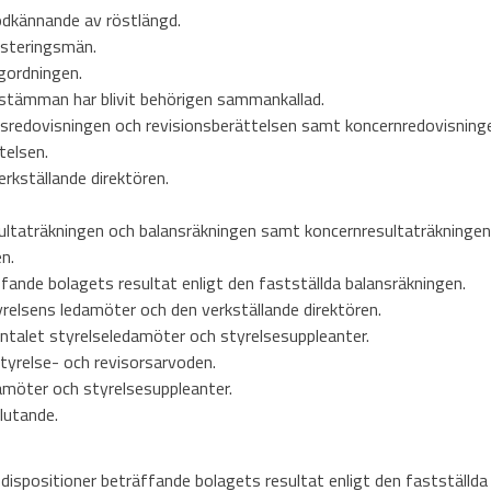
odkännande av röstlängd.
justeringsmän.
gordningen.
stämman har blivit behörigen sammankallad.
sredovisningen och revisionsberättelsen samt koncernredovisning
telsen.
rkställande direktören.
esultaträkningen och balansräkningen samt koncernresultaträkninge
n.
ffande bolagets resultat enligt den fastställda balansräkningen.
yrelsens ledamöter och den verkställande direktören.
antalet styrelseledamöter och styrelsesuppleanter.
tyrelse- och revisorsarvoden.
damöter och styrelsesuppleanter.
lutande.
dispositioner beträffande bolagets resultat enligt den fastställda