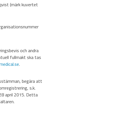
qvist (märk kuvertet
 organisationsnummer
ringsbevis och andra
tuell fullmakt ska tas
edical.se
.
årsstämman, begära att
mregistrering, s.k.
28 april 2015. Detta
altaren.