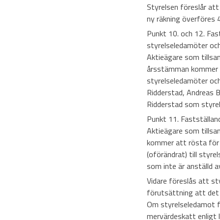
Styrelsen föreslår at
ny räkning överföres 
Punkt 10. och 12. Fas
styrelseledamöter och
Aktieägare som tillsa
årsstämman kommer att
styrelseledamöter och
Ridderstad, Andreas 
Ridderstad som styre
Punkt 11. Fastställan
Aktieägare som tillsa
kommer att rösta för 
(oförändrat) till styr
som inte är anställd a
Vidare föreslås att s
förutsättning att det
Om styrelseledamot fa
mervärdeskatt enligt 