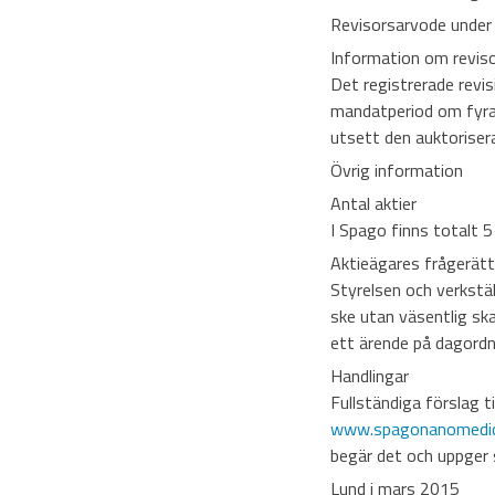
Revisorsarvode under 
Information om reviso
Det registrerade revi
mandatperiod om fyra 
utsett den auktorisera
Övrig information
Antal aktier
I Spago finns totalt 
Aktieägares frågerätt
Styrelsen och verkstä
ske utan väsentlig sk
ett ärende på dagordn
Handlingar
Fullständiga förslag t
www.spagonanomedic
begär det och uppger s
Lund i mars 2015