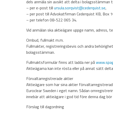
dels anmäla sin avsikt att delta i bolagsstämman 
– per e-post till
ursula.sorqvist@cederquist.se
,
– per post till Advokatfirman Cederquist KB, Box 
– per telefon 08-522 065 34.
Vid anmälan ska aktieägare uppge namn, adress, t
Ombud, fullmakt m.m.
Fullmakter, registreringsbevis och andra behörighet
bolagsstämman.
Fullmaktsformulär finns att ladda ner på
www.spag
Aktieägarna kan inte rösta eller på annat sätt del
Förvaltarregistrerade aktier
Aktieägare som har sina aktier förvaltarregistrerad
Euroclear Sweden i eget namn. Sådan omregistrering
innebär att aktieägare i god tid före denna dag bör
Förslag till dagordning