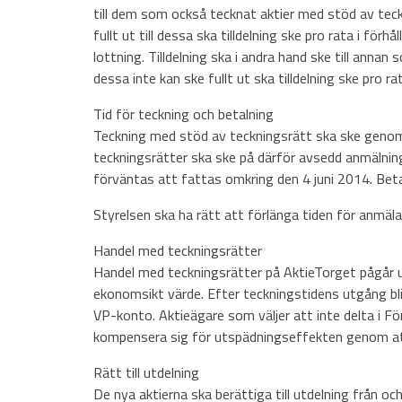
till dem som också tecknat aktier med stöd av teckn
fullt ut till dessa ska tilldelning ske pro rata i fö
lottning. Tilldelning ska i andra hand ske till annan
dessa inte kan ske fullt ut ska tilldelning ske pro r
Tid för teckning och betalning
Teckning med stöd av teckningsrätt ska ske genom
teckningsrätter ska ske på därför avsedd anmälnings
förväntas att fattas omkring den 4 juni 2014. Beta
Styrelsen ska ha rätt att förlänga tiden för anmäla
Handel med teckningsrätter
Handel med teckningsrätter på AktieTorget pågår u
ekonomsikt värde. Efter teckningstidens utgång bl
VP-konto. Aktieägare som väljer att inte delta i 
kompensera sig för utspädningseffekten genom att 
Rätt till utdelning
De nya aktierna ska berättiga till utdelning från o