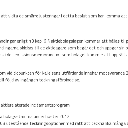
tt att vidta de smärre justeringar i detta beslut som kan komma att
dlingar enligt 13 kap. 6 § aktiebolagslagen kommer att hållas ti
dlingarna skickas till de aktieägare som begär det och uppger sin 
as i det emissionsmemorandum som bolaget kommer att upprätta 
m vid tidpunkten för kallelsens utfärdande innehar motsvarande 27
ll följd av ingången teckningsförbindelse.
a aktierelaterade incitamentsprogram:
tra bolagsstämma under höster 2012:
63 utestående teckningsoptioner med rätt att teckna lika många a