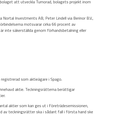
er bolaget att utveckla Tumorad, bolagets projekt inom
 Nortal Investments AB, Peter Lindell via Berinor B.V.,
rbindelserna motsvarar cirka 66 procent av
är inte säkerställda genom förhandsbetalning eller
registrerad som aktieägare i Spago.
innehavd aktie. Teckningsrätterna berättigar
ier.
antal aktier som kan ges ut i Företrädesemissionen,
d av teckningsrätter ska i sådant fall i första hand ske