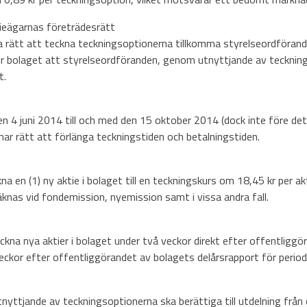
ktieägarnas företrädesrätt
 rätt att teckna teckningsoptionerna tillkomma styrelseordföranden
för bolaget att styrelseordföranden, genom utnyttjande av tecknin
t.
en 4 juni 2014 till och med den 15 oktober 2014 (dock inte före de
ar rätt att förlänga teckningstiden och betalningstiden.
na en (1) ny aktie i bolaget till en teckningskurs om 18,45 kr per a
knas vid fondemission, nyemission samt i vissa andra fall.
ckna nya aktier i bolaget under två veckor direkt efter offentlig
ckor efter offentliggörandet av bolagets delårsrapport för period
yttjande av teckningsoptionerna ska berättiga till utdelning från 