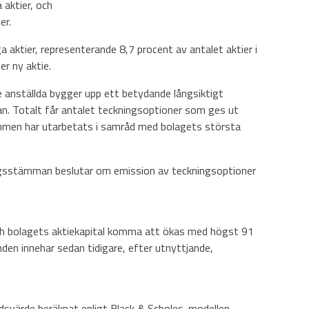
aktier, och
er.
ktier, representerande 8,7 procent av antalet aktier i
er ny aktie.
 anställda bygger upp ett betydande långsiktigt
an. Totalt får antalet teckningsoptioner som ges ut
ammen har utarbetats i samråd med bolagets största
olagsstämman beslutar om emission av teckningsoptioner
ch bolagets aktiekapital komma att ökas med högst 91
en innehar sedan tidigare, efter utnyttjande,
dsvärde beräknat enligt Black & Scholes-modellen.