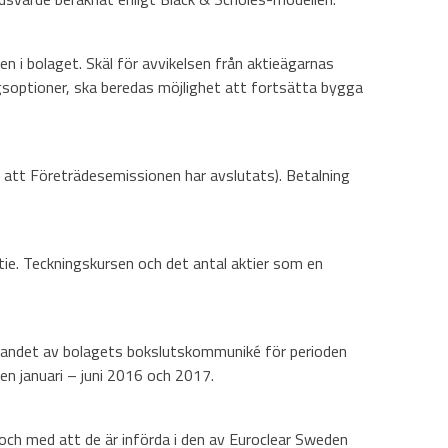
 i bolaget. Skäl för avvikelsen från aktieägarnas
gsoptioner, ska beredas möjlighet att fortsätta bygga
t att Företrädesemissionen har avslutats). Betalning
ktie. Teckningskursen och det antal aktier som en
görandet av bolagets bokslutskommuniké för perioden
en januari – juni 2016 och 2017.
och med att de är införda i den av Euroclear Sweden