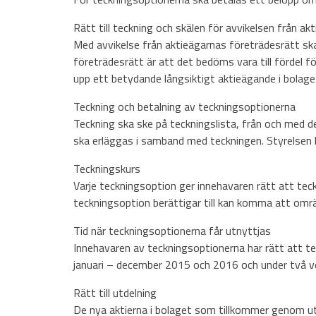
Rätt till teckning och skälen för avvikelsen från a
Med avvikelse från aktieägarnas företrädesrätt ska
företrädesrätt är att det bedöms vara till fördel 
upp ett betydande långsiktigt aktieägande i bolage
Teckning och betalning av teckningsoptionerna
Teckning ska ske på teckningslista, från och med d
ska erläggas i samband med teckningen. Styrelsen h
Teckningskurs
Varje teckningsoption ger innehavaren rätt att teck
teckningsoption berättigar till kan komma att omrä
Tid när teckningsoptionerna får utnyttjas
Innehavaren av teckningsoptionerna har rätt att te
januari – december 2015 och 2016 och under två ve
Rätt till utdelning
De nya aktierna i bolaget som tillkommer genom utn