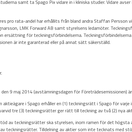
udierna samt ta Spago Pix vidare in i kliniska studier. Vidare avs
 pro rata-andel har erhållits från bland andra Staffan Persson via
narsson, LMK Forward AB samt styrelsens ledamöter. Teckningsfö
 ersättning för teckningsförbindelserna. Teckningsförbindelserna 
onen är inte garanterad eller på annat sätt säkerställd.
r.
m den 9 maj 2014 (avstämningsdagen för Företrädesemissionen) är 
tieägare i Spago erhåller en (1) teckningsrätt i Spago för varje 
vid tre (3) teckningsrätter ger rätt till teckning av två (2) nya akt
 stöd av teckningsrätter ska styrelsen, inom ramen för det högsta 
 av teckningsrätter. Tilldelning av aktier som inte tecknats med stö