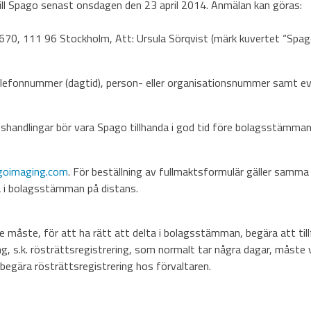
till Spago senast onsdagen den 23 april 2014. Anmälan kan göras:
1670, 111 96 Stockholm, Att: Ursula Sörqvist (märk kuvertet “Spa
elefonnummer (dagtid), person- eller organisationsnummer samt ev
shandlingar bör vara Spago tillhanda i god tid före bolagsstämman. E
oimaging.com
. För beställning av fullmaktsformulär gäller sam
ta i bolagsstämman på distans.
e måste, för att ha rätt att delta i bolagsstämman, begära att tillf
, s.k. rösträttsregistrering, som normalt tar några dagar, måste 
 begära rösträttsregistrering hos förvaltaren.