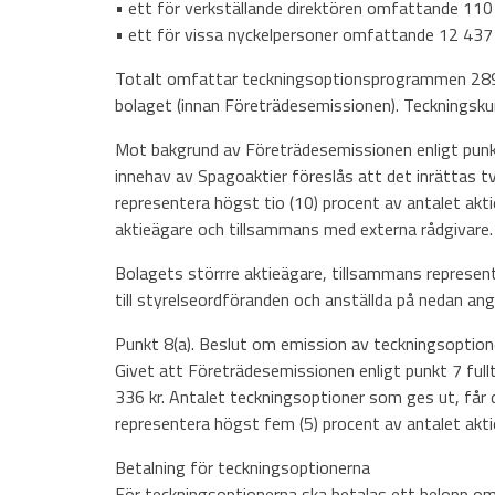
• ett för verkställande direktören omfattande 110
• ett för vissa nyckelpersoner omfattande 12 437 
Totalt omfattar teckningsoptionsprogrammen 289 11
bolaget (innan Företrädesemissionen). Teckningskurse
Mot bakgrund av Företrädesemissionen enligt punkt
innehav av Spagoaktier föreslås att det inrättas t
representera högst tio (10) procent av antalet ak
aktieägare och tillsammans med externa rådgivare.
Bolagets störrre aktieägare, tillsammans represen
till styrelseordföranden och anställda på nedan angiv
Punkt 8(a). Beslut om emission av teckningsoptione
Givet att Företrädesemissionen enligt punkt 7 fu
336 kr. Antalet teckningsoptioner som ges ut, får
representera högst fem (5) procent av antalet akti
Betalning för teckningsoptionerna
För teckningsoptionerna ska betalas ett belopp om