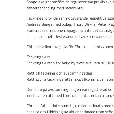
Spago ska genomföra de regulatoriska prekliniska st
cancerbehandling med radionuklid.
Teckningsförbindelser motsvarande respektive ägares
Andreas Bunge med bolag, Thord Wilkne, Peter Rag
Företrädesemissionen. Spago har inte betalat någon
annan säkerhet. Resterande del av Företrädesemissi
Följande villkor ska gälla för Företrädesemissionen.
Teckningskurs
Teckningskursen för varje ny aktie ska vara 10,00 k
Rätt till teckning och avstämningsdag
Rätt att få teckningsrätter ska tillkomma den so
Den som på avstämningsdagen var registrerad som ak
innehavaren att med företrädesrätt teckna aktier, var
För det fall att inte samtliga aktier tecknats med
besluta om tilldelning av aktier tecknade utan stöd