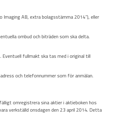
go Imaging AB, extra bolagsstämma 2014”), eller
entuella ombud och biträden som ska delta.
ventuell fullmakt ska tas med i original till
ma adress och telefonnummer som för anmälan.
älligt omregistrera sina aktier i aktieboken hos
vara verkställd onsdagen den 23 april 2014. Detta