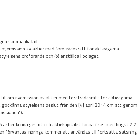
igen sammankallad.
nyemission av aktier med företrädesrätt för aktieägarna.
styrelsens ordförande och (b) anställda i bolaget.
lut om nyemission av aktier med företrädesrätt för aktieägarna.
 godkänna styrelsens beslut från den [4] april 2014 om att genom
missionen”).
tier kunna ges ut och aktiekapitalet kunna ökas med högst 2 211 5
förväntas inbringa kommer att användas till fortsatta satsninga