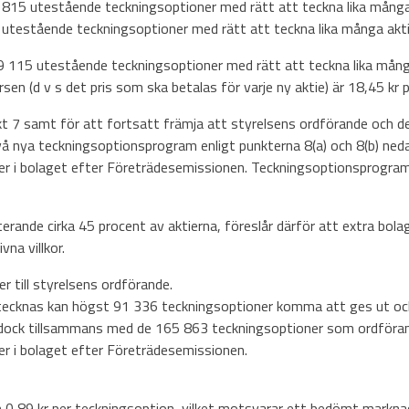
 815 utestående teckningsoptioner med rätt att teckna lika många 
utestående teckningsoptioner med rätt att teckna lika många akti
5 utestående teckningsoptioner med rätt att teckna lika många a
n (d v s det pris som ska betalas för varje ny aktie) är 18,45 kr p
 7 samt för att fortsatt främja att styrelsens ordförande och de
vå nya teckningsoptionsprogram enligt punkterna 8(a) och 8(b) ned
tier i bolaget efter Företrädesemissionen. Teckningsoptionsprogr
terande cirka 45 procent av aktierna, föreslår därför att extra b
na villkor.
r till styrelsens ordförande.
lltecknas kan högst 91 336 teckningsoptioner komma att ges ut o
 dock tillsammans med de 165 863 teckningsoptioner som ordförand
er i bolaget efter Företrädesemissionen.
 0,89 kr per teckningsoption, vilket motsvarar ett bedömt markna