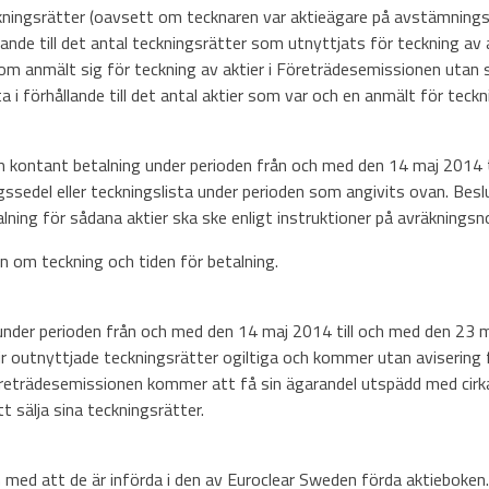
ingsrätter (oavsett om tecknaren var aktieägare på avstämningsdage
rhållande till det antal teckningsrätter som utnyttjats för teckning 
 som anmält sig för teckning av aktier i Företrädesemissionen utan stö
ata i förhållande till det antal aktier som var och en anmält för tec
 kontant betalning under perioden från och med den 14 maj 2014 
sedel eller teckningslista under perioden som angivits ovan. Beslu
lning för sådana aktier ska ske enligt instruktioner på avräknings
n om teckning och tiden för betalning.
nder perioden från och med den 14 maj 2014 till och med den 23 
ir outnyttjade teckningsrätter ogiltiga och kommer utan avisering
Företrädesemissionen kommer att få sin ägarandel utspädd med cir
sälja sina teckningsrätter.
ch med att de är införda i den av Euroclear Sweden förda aktieboken.