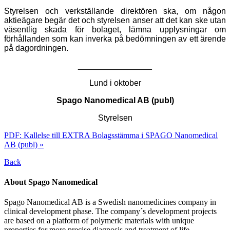
Styrelsen och verkställande direktören ska, om någon
aktieägare begär det och styrelsen anser att det kan ske utan
väsentlig skada för bolaget, lämna upplysningar om
förhållanden som kan inverka på bedömningen av ett ärende
på dagordningen.
________________
Lund i oktober
Spago Nanomedical AB (publ)
Styrelsen
PDF: Kallelse till EXTRA Bolagsstämma i SPAGO Nanomedical
AB (publ) »
Back
About Spago Nanomedical
Spago Nanomedical AB is a Swedish nanomedicines company in
clinical development phase. The company´s development projects
are based on a platform of polymeric materials with unique
properties for more precise diagnosis and treatment of life-