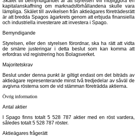
Skälet till bemyndigandet är att styrelsen vill möjliggöra en
kapitalanskaffning om marknadsförhållandena skulle vara
lämpliga. Skälet till avvikelsen från aktieägares företrädesrätt
är att bredda Spagos ägarkrets genom att erbjuda finansiella
och industriella investerare att investera i Spago.
Bemyndigande
Styrelsen, eller den styrelsen förordnar, ska ha rätt att vidta
de smärre justeringar i detta beslut som kan komma att
erfordras vid registrering hos Bolagsverket.
Majoritetskrav
Beslut under denna punkt är giltigt endast om det biträds av
aktieägare representerande minst två tredjedelar av såväl de
avgivna rösterna som de vid stämman företrädda aktierna.
Övrig information
Antal aktier
I Spago finns totalt 5 528 787 aktier med en röst vardera,
således totalt 5 528 787 röster.
Aktieägares frågerätt