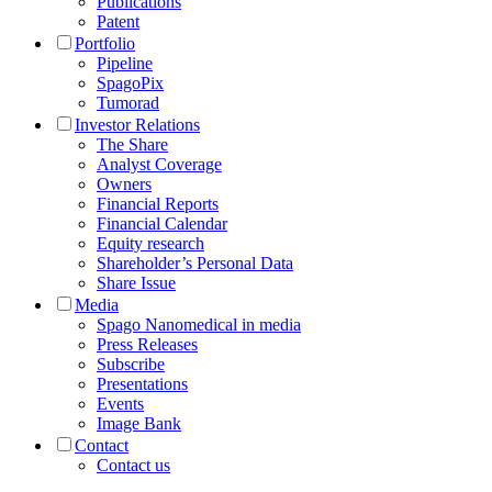
Publications
Patent
Portfolio
Pipeline
SpagoPix
Tumorad
Investor Relations
The Share
Analyst Coverage
Owners
Financial Reports
Financial Calendar
Equity research
Shareholder’s Personal Data
Share Issue
Media
Spago Nanomedical in media
Press Releases
Subscribe
Presentations
Events
Image Bank
Contact
Contact us