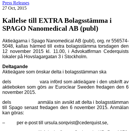
Press Releases
27 Oct, 2015
Kallelse till EXTRA Bolagsstämma i
SPAGO Nanomedical AB (publ)
Aktieägarna i Spago Nanomedical AB (publ), org. nr 556574-
5048, kallas härmed till extra bolagsstämma torsdagen den
12 november 2015 kl. 11.00, i Advokatfirman Cederquists
lokaler på Hovslagargatan 3 i Stockholm.
Deltagande
Aktieägare som önskar delta i bolagsstämman ska
dels vara införd som aktieägare i den utskrift av
aktieboken som görs av Euroclear Sweden fredagen den 6
november 2015.
dels anmäla sin avsikt att delta i bolagsstämman
till Spago senast fredagen den 6 november 2015. Anmälan
kan göras:
– per e-post till ursula.sorqvist@cederquist.se,