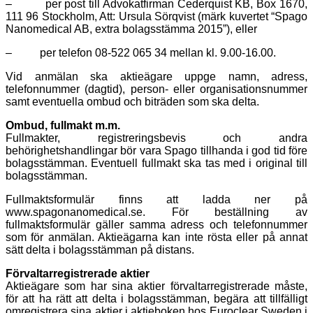
– per post till Advokatfirman Cederquist KB, Box 1670,
111 96 Stockholm, Att: Ursula Sörqvist (märk kuvertet “Spago
Nanomedical AB, extra bolagsstämma 2015”), eller
– per telefon 08-522 065 34 mellan kl. 9.00-16.00.
Vid anmälan ska aktieägare uppge namn, adress,
telefonnummer (dagtid), person- eller organisationsnummer
samt eventuella ombud och biträden som ska delta.
Ombud, fullmakt m.m.
Fullmakter, registreringsbevis och andra
behörighetshandlingar bör vara Spago tillhanda i god tid före
bolagsstämman. Eventuell fullmakt ska tas med i original till
bolagsstämman.
Fullmaktsformulär finns att ladda ner på
www.spagonanomedical.se. För beställning av
fullmaktsformulär gäller samma adress och telefonnummer
som för anmälan. Aktieägarna kan inte rösta eller på annat
sätt delta i bolagsstämman på distans.
Förvaltarregistrerade aktier
Aktieägare som har sina aktier förvaltarregistrerade måste,
för att ha rätt att delta i bolagsstämman, begära att tillfälligt
omregistrera sina aktier i aktieboken hos Euroclear Sweden i