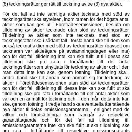
(8) teckningsrätter ger rätt till teckning av tre (3) nya aktier.
För det fall att inte samtliga aktier tecknats med stöd av
teckningsrätter ska styrelsen, inom ramen för det högsta antal
aktier som kan ges ut i Företrädesemissionen, besluta om
tilldelning av aktier tecknade utan stöd av teckningsrätter.
Tilldelning av aktier som inte tecknats med stöd av
teckningsrätter ska i sådant fall i första hand ske till dem som
också tecknat aktier med stöd av teckningsrätter (oavsett om
tecknaren var aktieägare på avstämningsdagen eller inte)
och för det fall tilldelning inte kan ske fullt ut till dessa ska
tilldelning ske pro rata i förhållande till det antal
teckningsrätter som utnyttjats för teckning av aktier och, i den
mån detta inte kan ske, genom lottning. Tilldelning ska i
andra hand ske till annan som anmält sig för teckning av
aktier i Företrädesemissionen utan stöd av teckningsrätter,
och för det fall tilldelning till dessa inte kan ske fullt ut ska
tilldelning ske pro rata i förhållande till det antal aktier som
var och en anmält för teckning och, i den mån detta inte kan
ske, genom lottning. I tredje hand ska eventuella återstående
nya aktier tilldelas emissionsgaranterna i enlighet med de
villkor och förutsättningar som framgår av respektive
garantiåtagande och för det fall att tilldelning till
emissionsgaranterna inte kan ske fullt ut ska tilldelning ske
pro rata i förhållande till respektive emissionsgarants