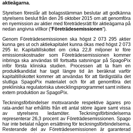
aktieägarna.
Styrelsen föreslår att bolagsstämman beslutar att godkänna
styrelsens beslut från den 26 oktober 2015 om att genomföra
en nyemission av aktier med företrädesrätt för aktieägarna på
nedan angivna villkor (“
Företrädesemissionen
“).
Genom Företrädesemissionen ska högst 2 073 295 aktier
kunna ges ut och aktiekapitalet kunna ökas med högst 2 073
295 kr. Kapitaltillskottet om cirka 22,8 miljoner kr före
emissionskostnader som Företrädesemissionen kommer
inbringa ska användas till fortsatta satsningar på SpagoPix
inför första kliniska studien. Processen att ta fram en
produktkandidat har tagit längre tid än beräknat varför
kapitaltillskottet kommer att användas för att färdigställa det
slutliga SpagoPix materialet och för att genomföra det
prekliniska regulatoriska utvecklingsprogrammet samt initiera
extern produktion av SpagoPix.
Teckningsförbindelser motsvarande respektive ägares pro
rata-andel har erhållits från ett antal större ägare samt vissa
av styrelsens ledamöter. Teckningsförbindelserna
representerar 26,3 procent av Företrädesemissionen. Spago
har inte betalat någon ersättning för teckningsförbindelserna.
Resterande del av Företrädesemissionen är garanterad