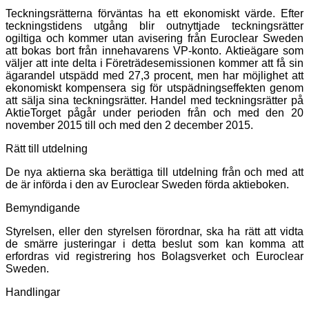
Teckningsrätterna förväntas ha ett ekonomiskt värde. Efter
teckningstidens utgång blir outnyttjade teckningsrätter
ogiltiga och kommer utan avisering från Euroclear Sweden
att bokas bort från innehavarens VP-konto. Aktieägare som
väljer att inte delta i Företrädesemissionen kommer att få sin
ägarandel utspädd med 27,3 procent, men har möjlighet att
ekonomiskt kompensera sig för utspädningseffekten genom
att sälja sina teckningsrätter. Handel med teckningsrätter på
AktieTorget pågår under perioden från och med den 20
november 2015 till och med den 2 december 2015.
Rätt till utdelning
De nya aktierna ska berättiga till utdelning från och med att
de är införda i den av Euroclear Sweden förda aktieboken.
Bemyndigande
Styrelsen, eller den styrelsen förordnar, ska ha rätt att vidta
de smärre justeringar i detta beslut som kan komma att
erfordras vid registrering hos Bolagsverket och Euroclear
Sweden.
Handlingar