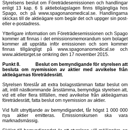
Styrelsens beslut om Företrädesemissionen och handlingar
enligt 13 kap. 6 § aktiebolagslagen finns tillgängliga hos
Spago, och på www.spagonanomedical.se. Handlingarna
skickas till de aktieägare som begär det och uppger sin post-
eller e-postadress.
Ytterligare information om Företrädesemissionen och Spago
kommer att finnas i det emissionsmemorandum som bolaget
kommer att upprätta inför emissionen och som kommer
finnas tillgängligt på www.spagonanomedical.se och
www.aktietorget.se omkring den 17 november 2015.
Punkt 8.
Beslut om bemyndigande för styrelsen att
besluta om nyemission av aktier med avvikelse från
aktieägarnas företrädesrätt.
Styrelsen föreslår att extra bolagsstämman fattar beslut om
att, intill nästkommande årsstämma, bemyndiga styrelsen att,
vid ett eller flera tillfällen, med avvikelse från aktieägarnas
företrädesrätt, fatta beslut om nyemission av aktier.
Vid fullt utnyttjande av bemyndigandet, får högst 1 000 000
nya aktier emitteras. Emissionskursen ska vara
marknadsmässig.