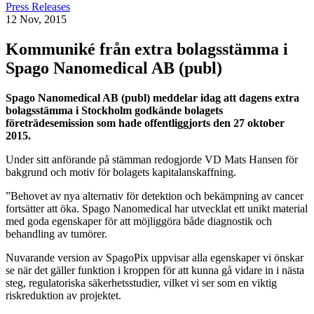
Press Releases
12 Nov, 2015
Kommuniké från extra bolagsstämma i
Spago Nanomedical AB (publ)
Spago Nanomedical AB (publ) meddelar idag att dagens extra
bolagsstämma i Stockholm godkände bolagets
företrädesemission som hade offentliggjorts den 27 oktober
2015.
Under sitt anförande på stämman redogjorde VD Mats Hansen för
bakgrund och motiv för bolagets kapitalanskaffning.
”Behovet av nya alternativ för detektion och bekämpning av cancer
fortsätter att öka. Spago Nanomedical har utvecklat ett unikt material
med goda egenskaper för att möjliggöra både diagnostik och
behandling av tumörer.
Nuvarande version av SpagoPix uppvisar alla egenskaper vi önskar
se när det gäller funktion i kroppen för att kunna gå vidare in i nästa
steg, regulatoriska säkerhetsstudier, vilket vi ser som en viktig
riskreduktion av projektet.