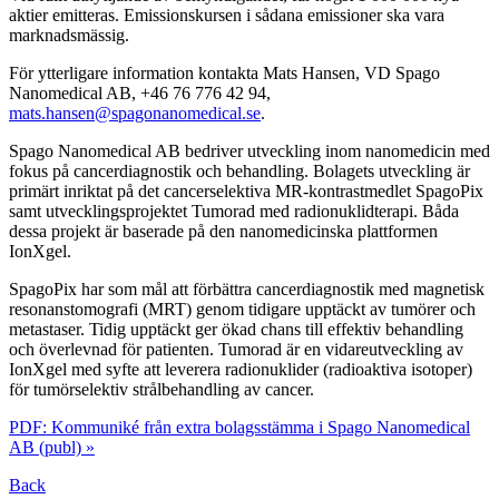
aktier emitteras. Emissionskursen i sådana emissioner ska vara
marknadsmässig.
För ytterligare information kontakta Mats Hansen, VD Spago
Nanomedical AB, +46 76 776 42 94,
mats.hansen@spagonanomedical.se
.
Spago Nanomedical AB bedriver utveckling inom nanomedicin med
fokus på cancerdiagnostik och behandling. Bolagets utveckling är
primärt inriktat på det cancerselektiva MR-kontrastmedlet SpagoPix
samt utvecklingsprojektet Tumorad med radionuklidterapi. Båda
dessa projekt är baserade på den nanomedicinska plattformen
IonXgel.
SpagoPix har som mål att förbättra cancerdiagnostik med magnetisk
resonanstomografi (MRT) genom tidigare upptäckt av tumörer och
metastaser. Tidig upptäckt ger ökad chans till effektiv behandling
och överlevnad för patienten. Tumorad är en vidareutveckling av
IonXgel med syfte att leverera radionuklider (radioaktiva isotoper)
för tumörselektiv strålbehandling av cancer.
PDF: Kommuniké från extra bolagsstämma i Spago Nanomedical
AB (publ) »
Back