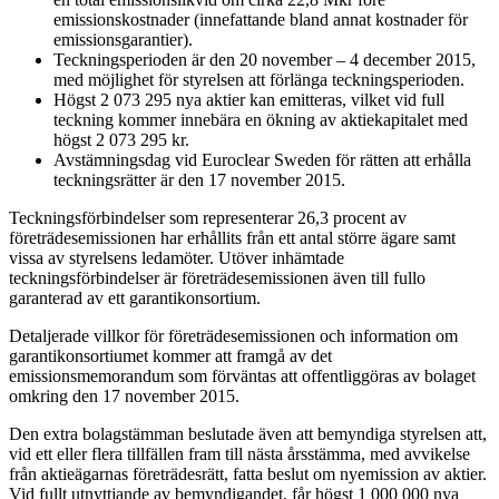
emissionskostnader (innefattande bland annat kostnader för
emissionsgarantier).
Teckningsperioden är den 20 november – 4 december 2015,
med möjlighet för styrelsen att förlänga teckningsperioden.
Högst 2 073 295 nya aktier kan emitteras, vilket vid full
teckning kommer innebära en ökning av aktiekapitalet med
högst 2 073 295 kr.
Avstämningsdag vid Euroclear Sweden för rätten att erhålla
teckningsrätter är den 17 november 2015.
Teckningsförbindelser som representerar 26,3 procent av
företrädesemissionen har erhållits från ett antal större ägare samt
vissa av styrelsens ledamöter. Utöver inhämtade
teckningsförbindelser är företrädesemissionen även till fullo
garanterad av ett garantikonsortium.
Detaljerade villkor för företrädesemissionen och information om
garantikonsortiumet kommer att framgå av det
emissionsmemorandum som förväntas att offentliggöras av bolaget
omkring den 17 november 2015.
Den extra bolagstämman beslutade även att bemyndiga styrelsen att,
vid ett eller flera tillfällen fram till nästa årsstämma, med avvikelse
från aktieägarnas företrädesrätt, fatta beslut om nyemission av aktier.
Vid fullt utnyttjande av bemyndigandet, får högst 1 000 000 nya