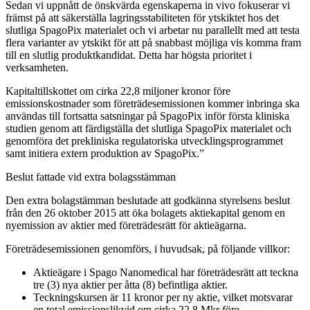
Sedan vi uppnått de önskvärda egenskaperna in vivo fokuserar vi
främst på att säkerställa lagringsstabiliteten för ytskiktet hos det
slutliga SpagoPix materialet och vi arbetar nu parallellt med att testa
flera varianter av ytskikt för att på snabbast möjliga vis komma fram
till en slutlig produktkandidat. Detta har högsta prioritet i
verksamheten.
Kapitaltillskottet om cirka 22,8 miljoner kronor före
emissionskostnader som företrädesemissionen kommer inbringa ska
användas till fortsatta satsningar på SpagoPix inför första kliniska
studien genom att färdigställa det slutliga SpagoPix materialet och
genomföra det prekliniska regulatoriska utvecklingsprogrammet
samt initiera extern produktion av SpagoPix.”
Beslut fattade vid extra bolagsstämman
Den extra bolagstämman beslutade att godkänna styrelsens beslut
från den 26 oktober 2015 att öka bolagets aktiekapital genom en
nyemission av aktier med företrädesrätt för aktieägarna.
Företrädesemissionen genomförs, i huvudsak, på följande villkor:
Aktieägare i Spago Nanomedical har företrädesrätt att teckna
tre (3) nya aktier per åtta (8) befintliga aktier.
Teckningskursen är 11 kronor per ny aktie, vilket motsvarar
en total emissionslikvid om cirka 22,8 Mkr före