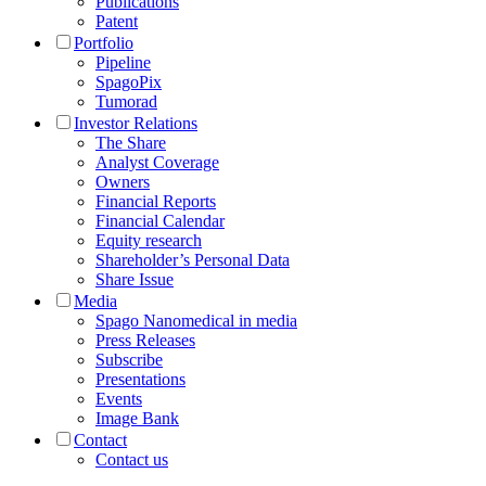
Publications
Patent
Portfolio
Pipeline
SpagoPix
Tumorad
Investor Relations
The Share
Analyst Coverage
Owners
Financial Reports
Financial Calendar
Equity research
Shareholder’s Personal Data
Share Issue
Media
Spago Nanomedical in media
Press Releases
Subscribe
Presentations
Events
Image Bank
Contact
Contact us