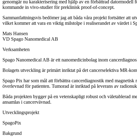
genomgår nu karakterisering med hjälp av en förbättrad datormodell fö
kommande in vivo-studier för preklinisk proof-of-concept.
Sammanfattningsvis bedömer jag att båda våra projekt fortsätter att utv
vilket kommer att vara en viktig milstolpe i realiserandet av värdet i 
Mats Hansen
VD Spago Nanomedical AB
Verksamheten
Spago Nanomedical AB är ett nanomedicinbolag inom cancerdiagnost
Bolagets utveckling är primärt inriktat på det cancerselektiva MR-kon
Spago Pix har som mål att förbättra cancerdiagnostik med magnetisk r
överlevnad för patienten. Tumorad är inriktad på leverans av radionukl
Båda projekten bygger på en vetenskapligt robust och väletablerad me
ansamlas i cancervävnad.
Utvecklingsprojekt
SpagoPix
Bakgrund