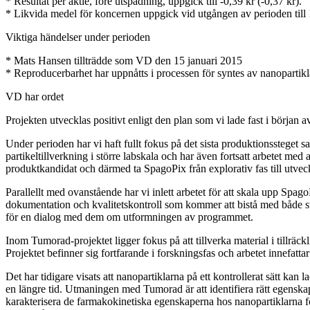
* Resultat per aktie, före utspädning, uppgick till -0,39 kr (-0,37 kr).
* Likvida medel för koncernen uppgick vid utgången av perioden till
Viktiga händelser under perioden
* Mats Hansen tillträdde som VD den 15 januari 2015
* Reproducerbarhet har uppnåtts i processen för syntes av nanopartikla
VD har ordet
Projekten utvecklas positivt enligt den plan som vi lade fast i början a
Under perioden har vi haft fullt fokus på det sista produktionssteget
partikeltillverkning i större labskala och har även fortsatt arbetet med 
produktkandidat och därmed ta SpagoPix från explorativ fas till utvec
Parallellt med ovanstående har vi inlett arbetet för att skala upp Spag
dokumentation och kvalitetskontroll som kommer att bistå med både st
för en dialog med dem om utformningen av programmet.
Inom Tumorad-projektet ligger fokus på att tillverka material i tillrä
Projektet befinner sig fortfarande i forskningsfas och arbetet innefat
Det har tidigare visats att nanopartiklarna på ett kontrollerat sätt kan
en längre tid. Utmaningen med Tumorad är att identifiera rätt egenskap
karakterisera de farmakokinetiska egenskaperna hos nanopartiklarna för a