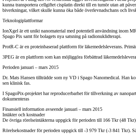
kunna transportera cellgiftet cisplatin direkt till en tumör utan at
biverkningar, vilket skulle kunna öka både överlevnadschans och livskv
Teknologiplattformar
IonXgel är ett unikt nanomaterial med potentiell användning inom MR
Spago Pix samt för bolagets nya satsning på radionuklidterapi.
ProtR-C är en proteinbaserad plattform för läkemedelsleverans. Primär 
3PEG är en plattform som kan möjliggöra förbättrad läkemedelsleveran
Perioden januari – mars 2015
Dr. Mats Hansen tillträdde som ny VD i Spago Nanomedical. Han komme
sen klinisk fas.
I SpagoPix-projektet har reproducerbarhet för tillverkning av nanopart
dokumenteras
Finansiell information avseende januari – mars 2015
Intäkter och kostnader
De övriga rörelseintäkterna uppgick för perioden till 166 Tkr (48 Tkr) oc
Rörelsekostnader för perioden uppgick till -3 979 Tkr (-3 841 Tkr). 