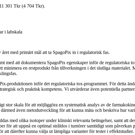
 11 301 Tkr (4 704 Tkr).
r i labskala
v året med primärt mål att ta SpagoPix in i regulatorisk fas.
 samt med att dokumentera SpagoPix egenskaper inför de regulatoriska to
att minimera en restprodukt från tillverkningen i det slutliga materialet. 
klingsfas.
oPix-produktionen inför det regulatoriska tox-programmet. För detta ända
rategisk och praktisk kompetens. Vi utvärderar även potentiella partne
ckligt stor skala för att möjliggöra en systematisk analys av de farmakok
tar därmed även metodutveckling för att kunna mäta och beskriva hur vari
 laddas med olika isotoper under kliniskt relevanta betingelser, samt att
er för att uppnå en optimal stråldos i tumörer samtidigt som påverkan på
tt därefter kunna välja ut lämpliga varianter för tester i effektstudier.