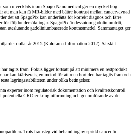
uktur som utvecklats inom Spago Nanomedical ger en mycket hög
ebär att man kan få MR-bilder med bättre kontrast mellan cancervävnad
er det att SpagoPix kan underlätta för korrekt diagnos och färre
ader för följdundersökningar. SpagoPix är dessutom gadoliniumfritt,
nästan uteslutande gadoliniumbaserade kontrastmedel. Sammantaget ger
ljarder dollar år 2015 (Kalorama Information 2012). Särskilt
 har tagits fram. Fokus ligger fortsatt på att minimera en restprodukt
har karaktäriserats, en metod för att rena bort den har tagits fram och
 testa lagringsstabiliteten under olika betingelser.
anta experter inom regulatorisk dokumentation och kvalitetskontroll
r med potentiella CRO:er kring utformning och genomförande av det
nopartiklar. Trots framsteg vid behandling av spridd cancer är