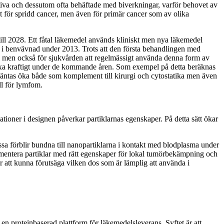
urativa och dessutom ofta behäftade med biverkningar, varför behovet av
llt för spridd cancer, men även för primär cancer som av olika
till 2028. Ett fåtal läkemedel används kliniskt men nya läkemedel
r i benvävnad under 2013. Trots att den första behandlingen med
del men också för sjukvården att regelmässigt använda denna form av
växa kraftigt under de kommande åren. Som exempel på detta beräknas
väntas öka både som komplement till kirurgi och cytostatika men även
ll för lymfom.
ationer i designen påverkar partiklarnas egenskaper. På detta sätt ökar
 dessa förblir bundna till nanopartiklarna i kontakt med blodplasma under
dokumentera partiklar med rätt egenskaper för lokal tumörbekämpning och
r att kunna förutsäga vilken dos som är lämplig att använda i
 en proteinbaserad plattform för läkemedelsleverans. Syftet är att