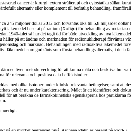
astaserad cancer är kirurgi, extern strålterapi och cytostatika sällan k
ärdefullt alternativ eller komplement till befintlig behandling, framföra
ca 245 miljoner dollar 2012 och förväntas öka till 5,8 miljarder dollar 
nytt läkemedel baserat på radium (Xofigo) för behandling av metastase
sedan 1940-talet så har det tagit tid för både utveckling av nya läkeme
nu håller på att ändras och marknaden för radionuklidterapi förväntas 
tort genomslag och marknad. Behandlingen med radioaktiva läkemedel för
ktivt läkemedel som godkänts som första behandlingsalternativ, i detta fa
tar därmed även metodutveckling för att kunna mäta och beskriva hur vari
na för relevanta och positiva data i effektstudier.
 laddas med olika isotoper under kliniskt relevanta betingelser, samt att
llverkats och är nu under karakterisering. Målet är att identifiera och 
ell för att beräkna de farmakokinetiska egenskaperna hos partiklarna fö
ram.
inuerligt.
projekt på en mycket begränsad nivå. Archaea Platin är baserat på ProtR-C,