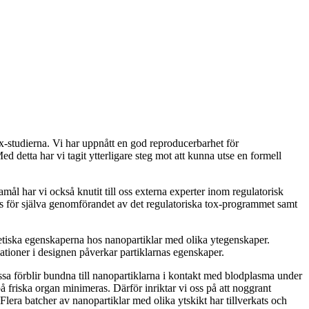
x-studierna. Vi har uppnått en god reproducerbarhet för
Med detta har vi tagit ytterligare steg mot att kunna utse en formell
mål har vi också knutit till oss externa experter inom regulatorisk
rs för själva genomförandet av det regulatoriska tox-programmet samt
inetiska egenskaperna hos nanopartiklar med olika ytegenskaper.
ationer i designen påverkar partiklarnas egenskaper.
 dessa förblir bundna till nanopartiklarna i kontakt med blodplasma under
 friska organ minimeras. Därför inriktar vi oss på att noggrant
 Flera batcher av nanopartiklar med olika ytskikt har tillverkats och