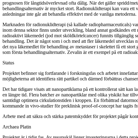
prognosen för långtidsöverlevnad ofta dålig. När det gäller spridd/met
behandlingsalternativ är mycket stort. Radionuklidterapi kan vara ett v
anledningar inte går att behandla effektivt med de vanliga metoderna.
Marknaden för radionuklidterapi (så kallade radiopharmaceuticals) var 
inom denna sektor finns under utveckling, bland annat godkändes ett 
radioaktivt läkemedel (jod mot sköldkörtelcancer) funnits tillgänglig 
behandling. Det är något som i och med att fler läkemedel utvecklas 
det nya läkemedlet för behandling av metastaser i skelettet få ett s
som första behandlingsalternativ. Zevalin är ett exempel på ett radioa
Status
Projektet befinner sig fortfarande i forskningsfas och arbetet innefat
möjligheterna att identifiera rätt partikel och därmed förbättras chanser
Det har tidigare visats att nanopartiklarna på ett kontrollerat sätt kan
en längre tid. Flera batcher av nanopartiklar med olika ytskikt har ti
samtidigt optimera cirkulationstiden i kroppen. En förbättrad datormod
kommande in vivo-studier för preklinisk proof-of-concept har tagits f
Arbete med att säkra och stärka patentskyddet för projektet pågår kont
Archaea Platin
Projektet är i tidig fas. Av resursskäl ligger investeringarna i detta 