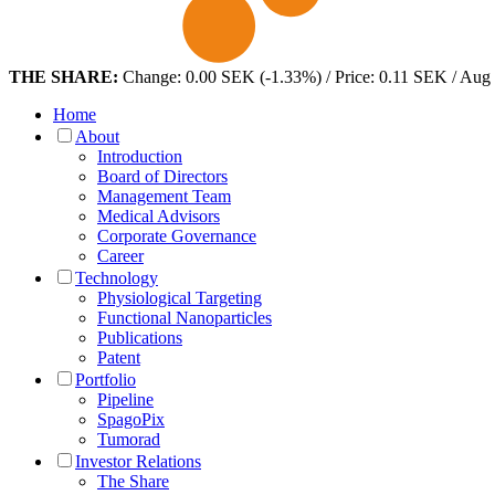
THE SHARE:
Change: 0.00 SEK (-1.33%) / Price: 0.11 SEK / Aug
Home
About
Introduction
Board of Directors
Management Team
Medical Advisors
Corporate Governance
Career
Technology
Physiological Targeting
Functional Nanoparticles
Publications
Patent
Portfolio
Pipeline
SpagoPix
Tumorad
Investor Relations
The Share