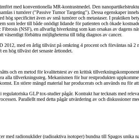
rer jämfört med konventionella MR-kontrastmedel. Den nanopartikelstr
h ansamlas i tumörer ("Passive Tumor Targeting"). Dessa egenskaper inn
hög specificitet även av små tumörer och metastaser. I praktiken betyd
problem som leder till både onödigt lidande för patienten och ökade kostn
ic Fibrosis (NSF), en allvarlig biverkning som kan orsakas av dagens 
t väsentligt förbättra möjligheterna till tidig diagnos av cancer.
012, med en årlig tillväxt på omkring 4 procent och förväntas nå 2 mi
n hög tillväxt det senaste årtiondet.
nåtts och en metod för kvalitetstest av en kritisk tillverkningskomponent
tera alla tillverkningssteg. Mekanismen för hur restprodukten uppkommer 
 uppkomst. En större mängd material har producerats och används nu för att
 i regulatoriska GLP tox-studier pågår. Kontrakt har tecknats med relev
ningsprocessen. Parallellt med detta pågår utvärdering av och diskussione
cer med radionuklider (radioaktiva isotoper) bundna till Spagos unika na