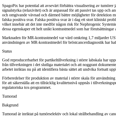
SpagoPix har potential att avsevärt förbättra visualisering av tumö
signalstyrka (relaxivitet) och är anpassad för att passivt tas upp oc
och omgivande vävnad och därmed bättre möjligheter för detektion med 
falska positiva svar. Falska positiva svar är i dag ett stort kliniskt 
vilket innebär att det inte medför någon risk för Nephrogenic System
dessa egenskaper ett helt unikt kontrastmedel som har förutsättningar at
Marknaden för MR-kontrastmedel var värd omkring 1,7 miljarder USD 2
användningen av MR-kontrastmedel för bröstcancerdiagnostik har haft e
Status
God reproducerbarhet för partikeltillverkning i större labskala har upp
från tillverkningen i det slutliga materialet och att noggrant dokumen
arbetet inriktas nu på att identifiera bästa sättet att undvika fortsatt
Förberedelser för produktion av material i större skala för användning
för att säkerställa att en tillräcklig kvalitetsnivå uppnås i tillverk
regulatoriska tox-programmet.
Tumorad
Bakgrund
Tumorad är inriktat på tumörselektiv och lokal strålbehandling av can