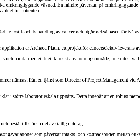
t påverka omkringliggande vävnad. En mindre påverkan på omkringliggand
alitet för patienten.
-diagnostik och behandling av cancer och utgör också basen för två av
applikation är Archaea Platin, ett projekt för cancerselektiv leverans a
s och har därmed ett brett kliniskt användningsområde, inte minst vad 
r närmast från en tjänst som Director of Project Management vid Acti
iklar i större laboratorieskala uppnåtts. Detta innebär att en robust me
h består till största del av statliga bidrag.
Säsongsvariationer som påverkar intäkts- och kostnadsbilden mellan olik