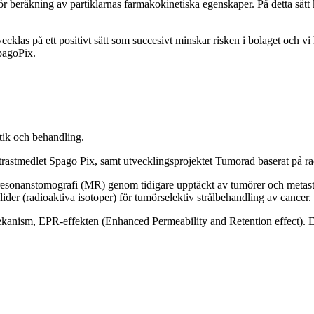
r beräkning av partiklarnas farmakokinetiska egenskaper. På detta sätt
ecklas på ett positivt sätt som succesivt minskar risken i bolaget och v
SpagoPix.
ik och behandling.
trastmedlet Spago Pix, samt utvecklingsprojektet Tumorad baserat på ra
esonanstomografi (MR) genom tidigare upptäckt av tumörer och metastas
ider (radioaktiva isotoper) för tumörselektiv strålbehandling av cancer.
kanism, EPR-effekten (Enhanced Permeability and Retention effect). EP