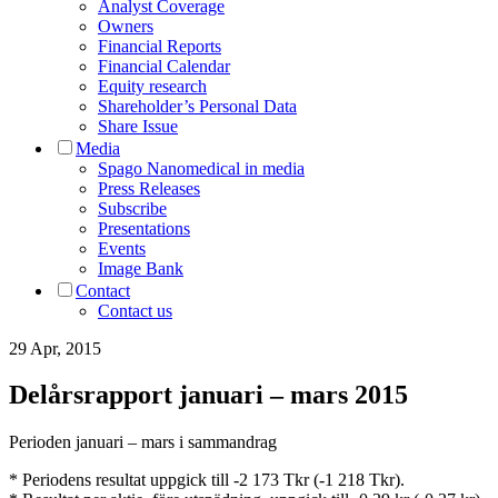
Analyst Coverage
Owners
Financial Reports
Financial Calendar
Equity research
Shareholder’s Personal Data
Share Issue
Media
Spago Nanomedical in media
Press Releases
Subscribe
Presentations
Events
Image Bank
Contact
Contact us
29 Apr, 2015
Delårsrapport januari – mars 2015
Perioden januari – mars i sammandrag
* Periodens resultat uppgick till -2 173 Tkr (-1 218 Tkr).