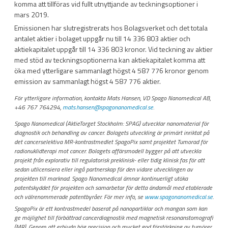
komma att tillföras vid fullt utnyttjande av teckningsoptioner i
mars 2019.
Emissionen har slutregistrerats hos Bolagsverket och det totala
antalet aktier i bolaget uppgår nu till 14 336 803 aktier och
aktiekapitalet uppgår till 14 336 803 kronor. Vid teckning av aktier
med stöd av teckningsoptionerna kan aktiekapitalet komma att
öka med ytterligare sammanlagt högst 4 587 776 kronor genom
emission av sammanlagt högst 4 587 776 aktier.
För ytterligare information, kontakta Mats Hansen, VD Spago Nanomedical AB,
+46 767 764294,
mats.hansen@spagonanomedical.se
.
Spago Nanomedical (AktieTorget Stockholm: SPAG) utvecklar nanomaterial för
diagnostik och behandling av cancer. Bolagets utveckling är primärt inriktat på
det cancerselektiva MR-kontrastmedlet SpagoPix samt projektet Tumorad för
radionuklidterapi mot cancer. Bolagets affärsmodell bygger på att utveckla
projekt från explorativ till regulatorisk preklinisk- eller tidig klinisk fas för att
sedan utlicensiera eller ingå partnerskap för den vidare utvecklingen av
projekten till marknad. Spago Nanomedical ämnar kontinuerligt utöka
patentskyddet för projekten och samarbetar för detta ändamål med etablerade
och välrenommerade patentbyråer. För mer info, se
www.spagonanomedical.se
.
SpagoPix är ett kontrastmedel baserat på nanopartiklar och mangan som kan
ge möjlighet till förbättrad cancerdiagnostik med magnetisk resonanstomografi
(MR). Genom att erbjuda hög precision och mycket god förstärkning av tumörer