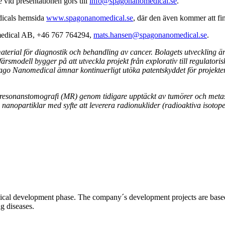
vid presentationen görs till
info@spagonanomedical.se
.
edicals hemsida
www.spagonanomedical.se
, där den även kommer att fin
omedical AB, +46 767 764294,
mats.hansen@spagonanomedical.se
.
rial för diagnostik och behandling av cancer. Bolagets utveckling är
modell bygger på att utveckla projekt från explorativ till regulatorisk pr
Spago Nanomedical ämnar kontinuerligt utöka patentskyddet för projek
esonanstomografi (MR) genom tidigare upptäckt av tumörer och metastas
anopartiklar med syfte att leverera radionuklider (radioaktiva isotoper
l development phase. The company´s development projects are based o
ng diseases.