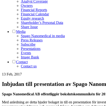
Analyst Coverage
Owners
Financial Reports
Financial Calendar
Equity research
Shareholder’s Personal Data
Share Issue
Media
Spago Nanomedical in media
Press Releases
Subscribe
Presentations
Events
Image Bank
Contact
Contact us
13 Feb, 2017
Inbjudan till presentation av Spago Nano
Spago Nanomedical AB offentliggör bokslutskommunikén för 201
Med anledning av detta bjuder bolaget in till en presentation för inve