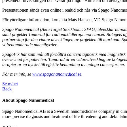
presenterar utvecklingen och svarar på frågor. Anmälan om deltagande 
Presentationen sänds även online i realtid och nås via Spago Nanom
För ytterligare information, kontakta Mats Hansen, VD Spago Nan
Spago Nanomedical (AktieTorget Stockholm: SPAG) utvecklar nanomate
samt projektet Tumorad för radionuklidterapi mot cancer. Bolagets affärs
partnerskap för den vidare utvecklingen av projekten till marknad. 
välrenommerade patentbyråer.
SpagoPix har som mål att förbättra cancerdiagnostik med magnetisk r
överlevnad för patienten. Tumorad är en vidareutveckling av bolagets n
terapier är en nyckel till effektiv behandling av många cancerformer.
För mer info, se
www.spagonanomedical.se
.
Se nyhet
Back
About Spago Nanomedical
Spago Nanomedical AB is a Swedish nanomedicines company in clinica
more precise diagnosis and treatment of life-threatening and debilitati