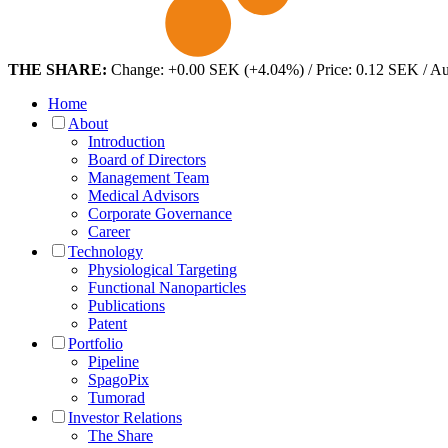
THE SHARE:
Change: +0.00 SEK (+4.04%) / Price: 0.12 SEK / A
Home
About
Introduction
Board of Directors
Management Team
Medical Advisors
Corporate Governance
Career
Technology
Physiological Targeting
Functional Nanoparticles
Publications
Patent
Portfolio
Pipeline
SpagoPix
Tumorad
Investor Relations
The Share