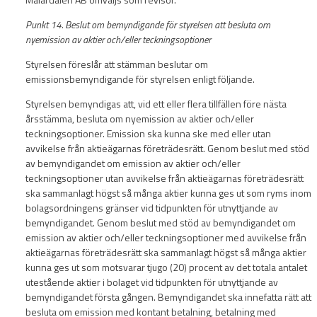
Punkt 14. Beslut om bemyndigande för styrelsen att besluta om
nyemission av aktier och/eller teckningsoptioner
Styrelsen föreslår att stämman beslutar om
emissionsbemyndigande för styrelsen enligt följande.
Styrelsen bemyndigas att, vid ett eller flera tillfällen före nästa
årsstämma, besluta om nyemission av aktier och/eller
teckningsoptioner. Emission ska kunna ske med eller utan
avvikelse från aktieägarnas företrädesrätt. Genom beslut med stöd
av bemyndigandet om emission av aktier och/eller
teckningsoptioner utan avvikelse från aktieägarnas företrädesrätt
ska sammanlagt högst så många aktier kunna ges ut som ryms inom
bolagsordningens gränser vid tidpunkten för utnyttjande av
bemyndigandet. Genom beslut med stöd av bemyndigandet om
emission av aktier och/eller teckningsoptioner med avvikelse från
aktieägarnas företrädesrätt ska sammanlagt högst så många aktier
kunna ges ut som motsvarar tjugo (20) procent av det totala antalet
utestående aktier i bolaget vid tidpunkten för utnyttjande av
bemyndigandet första gången. Bemyndigandet ska innefatta rätt att
besluta om emission med kontant betalning, betalning med