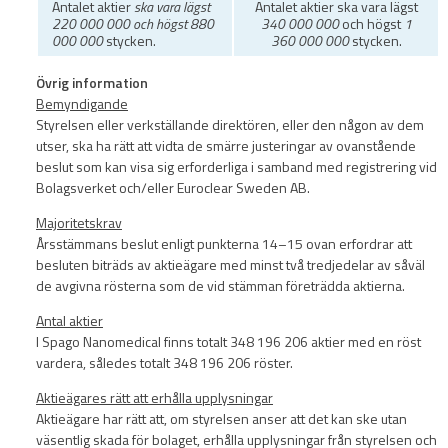
Antalet aktier
ska vara lägst
Antalet aktier ska vara lägst
220 000 000 och högst 880
340 000 000
och högst
1
000 000
stycken.
360 000 000
stycken.
Övrig information
Bemyndigande
Styrelsen eller verkställande direktören, eller den någon av dem
utser, ska ha rätt att vidta de smärre justeringar av ovanstående
beslut som kan visa sig erforderliga i samband med registrering vid
Bolagsverket och/eller Euroclear Sweden AB.
Majoritetskrav
Årsstämmans beslut enligt punkterna 14–15 ovan erfordrar att
besluten biträds av aktieägare med minst två tredjedelar av såväl
de avgivna rösterna som de vid stämman företrädda aktierna.
Antal aktier
I Spago Nanomedical finns totalt 348 196 206 aktier med en röst
vardera, således totalt 348 196 206 röster.
Aktieägares rätt att erhålla upplysningar
Aktieägare har rätt att, om styrelsen anser att det kan ske utan
väsentlig skada för bolaget, erhålla upplysningar från styrelsen och