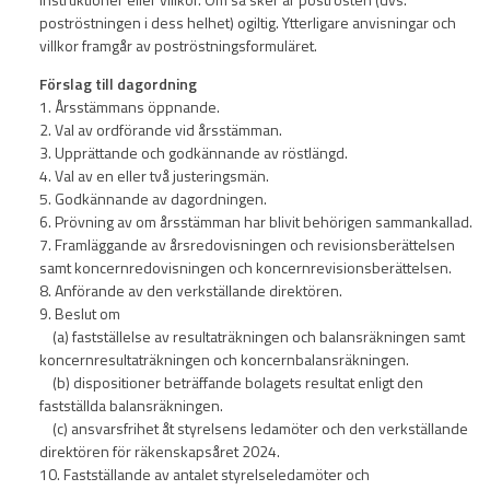
poströstningen i dess helhet) ogiltig. Ytterligare anvisningar och
villkor framgår av poströstningsformuläret.
Förslag till dagordning
1. Årsstämmans öppnande.
2. Val av ordförande vid årsstämman.
3. Upprättande och godkännande av röstlängd.
4. Val av en eller två justeringsmän.
5. Godkännande av dagordningen.
6. Prövning av om årsstämman har blivit behörigen sammankallad.
7. Framläggande av årsredovisningen och revisionsberättelsen
samt koncernredovisningen och koncernrevisionsberättelsen.
8. Anförande av den verkställande direktören.
9. Beslut om
(a) fastställelse av resultaträkningen och balansräkningen samt
koncernresultaträkningen och koncernbalansräkningen.
(b) dispositioner beträffande bolagets resultat enligt den
fastställda balansräkningen.
(c) ansvarsfrihet åt styrelsens ledamöter och den verkställande
direktören för räkenskapsåret 2024.
10. Fastställande av antalet styrelseledamöter och