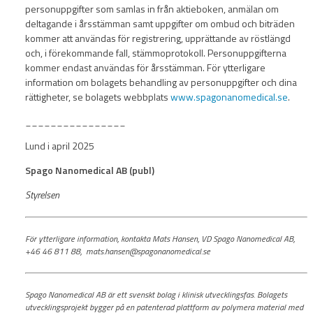
personuppgifter som samlas in från aktieboken, anmälan om
deltagande i årsstämman samt uppgifter om ombud och biträden
kommer att användas för registrering, upprättande av röstlängd
och, i förekommande fall, stämmoprotokoll. Personuppgifterna
kommer endast användas för årsstämman. För ytterligare
information om bolagets behandling av personuppgifter och dina
rättigheter, se bolagets webbplats
www.spagonanomedical.se
.
________________
Lund i april 2025
Spago Nanomedical AB (publ)
Styrelsen
För ytterligare information, kontakta Mats Hansen, VD Spago Nanomedical AB,
+46 46 811 88, mats.hansen@spagonanomedical.se
Spago Nanomedical AB är ett svenskt bolag i klinisk utvecklingsfas. Bolagets
utvecklingsprojekt bygger på en patenterad plattform av polymera material med