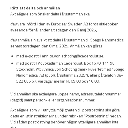
Rätt att delta och anmälan
Aktieägare som önskar delta i årsstämman ska:
dels
vara införd i den av Euroclear Sweden AB förda aktieboken
avseende förhållandena tisdagen den 6 maj 2025,
dels
anmäla sin avsikt att delta i årsstämman till Spago Nanomedical
senast torsdagen den 8 maj 2025. Anmälan kan göras:
med e-post till annica.von.schoting@cederquist.se,
med post till Advokatfirman Cederquist, Box 1670, 111 96
Stockholm, Att: Annica von Schoting (märk kuvertet med ”Spago
Nanomedical AB (publ), årsstämma 2025”), eller på telefon 08-
522 066 67, vardagar mellan kl. 09.00 och 16.00.
Vid anmälan ska aktieägare uppge namn, adress, telefonnummer
(dagtid) samt person- eller organisationsnummer.
Aktieägare som vill utnyttja möjligheten till poströstning ska göra
detta enligt instruktionerna under rubriken ”Poströstning” nedan.
Vid sådan poströstning behöver någon ytterligare anmälan inte
ske.