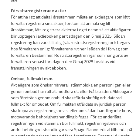
Förvaltarregistrerade aktier
För att ha rätt att delta i årsstämman måste en aktieägare som låtit
förvaltarregistrera sina aktier, förutom att anmäla sig till
årsstämman, låta registrera aktierna i eget namn så att aktieägaren
blir upptagen i aktieboken per tisdagen den 6 maj 2025. Sådan
registrering kan vara tillfällig (s.k. rösträttsregistrering) och begärs
hos förvaltaren enligt förvaltarens rutiner i sådan tid i förväg som
förvaltaren bestämmer. Rösträttsregistreringar som har gjorts av
förvaltaren senast torsdagen den 8 maj 2025 beaktas vid
framställningen av aktieboken.
Ombud, fullmakt m.m.
Aktieägare som önskar närvara i stämmolokalen personligen eller
genom ombud har rätt att medföra ett eller två biträden. Aktieägare
som företräds genom ombud ska utfärda skriftlig och daterad
fullmakt för ombudet. Om fullmakten utfärdats av juridisk person
ska kopia av registreringsbevis, eller om sådan handling inte finns,
motsvarande behörighetshandling bifogas. För att underlätta
registreringen vid stämman bör fullmakt, registreringsbevis och
andra behörighetshandlingar vara Spago Nanomedical tillhanda på
ovanstående adress i god tid före årsstämman. Eventuell fullmakt