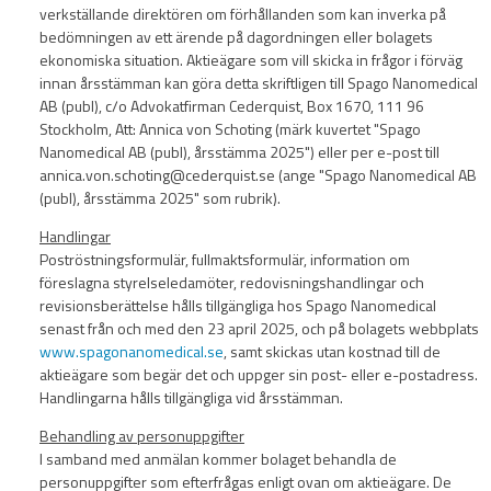
verkställande direktören om förhållanden som kan inverka på
bedömningen av ett ärende på dagordningen eller bolagets
ekonomiska situation. Aktieägare som vill skicka in frågor i förväg
innan årsstämman kan göra detta skriftligen till Spago Nanomedical
AB (publ), c/o Advokatfirman Cederquist, Box 1670, 111 96
Stockholm, Att: Annica von Schoting (märk kuvertet "Spago
Nanomedical AB (publ), årsstämma 2025") eller per e-post till
annica.von.schoting@cederquist.se (ange "Spago Nanomedical AB
(publ), årsstämma 2025" som rubrik).
Handlingar
Poströstningsformulär, fullmaktsformulär, information om
föreslagna styrelseledamöter, redovisningshandlingar och
revisionsberättelse hålls tillgängliga hos Spago Nanomedical
senast från och med den 23 april 2025, och på bolagets webbplats
www.spagonanomedical.se
, samt skickas utan kostnad till de
aktieägare som begär det och uppger sin post- eller e-postadress.
Handlingarna hålls tillgängliga vid årsstämman.
Behandling av personuppgifter
I samband med anmälan kommer bolaget behandla de
personuppgifter som efterfrågas enligt ovan om aktieägare. De