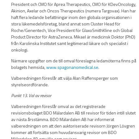
President och CMO för Aprea Therapeutics, CMO för KDevOncology,
Akinion, Axelar och Oncos Therapeutics (numera Targovax). Han har
haft flera ledande befattningar inom den globala organisationen i
stora läkemedelsföretag, bland annat som Cluster Head för
Roche/Genentech, Vice President för GlaxoSmithKline och Global
Product Director för AstraZeneca. Mikael är medicinsk Doktor (PhD)
från Karolinska Institutet samt legitimerad läkare och specialist i
onkologi.
Närmare uppgifter om de till omval föreslagna ledamöterna finns på
bolagets hemsida,
www.spagonanomedical.se
.
Valberedningen föreslår att välja Alan Raffensperger som
styrelseordförande.
Punkt 13. Val av revisor
Valberedningen föreslår omval av det registrerade
revisionsbolaget BDO Mälardalen AB till revisor för tiden intill slutet
av nästa årsstämma. BDO Mälardalen AB har informerat
valberedningen om att den auktoriserade revisorn Jörgen Lövgren
kommer att fortsätta som huvudansvarig revisor om BDO
Mälardalen AB omväljs som revisor.