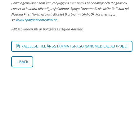
unika egenskaper som kan möjliggöra mer precis behandling och diagnos av
cancer och andra allvarliga sjukdomar. Spago Nanomedicals aktie är listad på
Nasdaq First North Growth Market (kortnamn: SPAGO). För mer info,
se
www.spagonanomedical.se.
FNCA Sweden AB är bolagets Certified Adviser.
KALLELSE TILL ÅRSSTÄMMA I SPAGO NANOMEDICAL AB (PUBL)
BACK