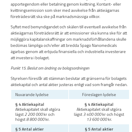
apportegendom eller betalning genom kvittning. Kontant- eller
kvittningsemission som sker med avvikelse från aktieägarnas
företrädesrätt ska ske på marknadsmässiga villkor.
Syftet med bemyndigandet och skälen till eventuell avvikelse från
aktieägarnas företrädesrätt är att emissioner ska kunna ske för att
möjliggöra kapitalanskaffningar om marknadsförhållandena skulle
bedömas lämpliga och/eller att bredda Spago Nanomedicals
ägarbas genom att erbjuda finansiella och industriella investerare
att investera i bolaget.
Punkt 15. Beslut om ändring av bolagsordningen
Styrelsen föreslår att stämman beslutar att gränserna för bolagets
aktiekapital och antal aktier justeras enligt vad som framgår nedan.
Nuvarande lydelse
Föreslagen lydelse
§ 4 Aktiekapital
§ 4 Aktiekapital
Aktiekapitalet skall utgöra
Aktiekapitalet skall utgöra
lägst
2 200 000
kr och
lägst
3 400 000
kr och högst
högst
8 800 000
kr.
13 600 000
kr.
§ 5 Antal aktier
§ 5 Antal aktier