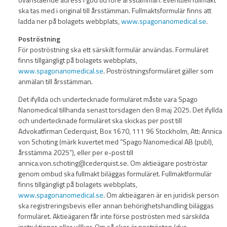
ska tas med i original till årsstämman. Fullmaktsformulär finns att
ladda ner på bolagets webbplats,
www.spagonanomedical.se
.
Poströstning
För poströstning ska ett särskilt formulär användas. Formuläret
finns tillgängligt på bolagets webbplats,
www.spagonanomedical.se
. Poströstningsformuläret gäller som
anmälan till årsstämman.
Det ifyllda och undertecknade formuläret måste vara Spago
Nanomedical tillhanda senast torsdagen den 8 maj 2025. Det ifyllda
och undertecknade formuläret ska skickas per post till
Advokatfirman Cederquist, Box 1670, 111 96 Stockholm, Att: Annica
von Schoting (märk kuvertet med ”Spago Nanomedical AB (publ),
årsstämma 2025”), eller per e-post till
annica.von.schoting@cederquist.se. Om aktieägare poströstar
genom ombud ska fullmakt biläggas formuläret. Fullmaktformulär
finns tillgängligt på bolagets webbplats,
www.spagonanomedical.se
. Om aktieägaren är en juridisk person
ska registreringsbevis eller annan behörighetshandling biläggas
formuläret. Aktieägaren får inte förse poströsten med särskilda
instruktioner eller villkor. Om så sker är poströsten (dvs.