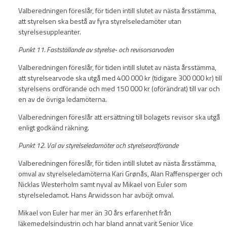
Valberedningen föreslår, för tiden intill slutet av nästa årsstämma,
att styrelsen ska bestå av fyra styrelseledamöter utan
styrelsesuppleanter.
Punkt 11. Fastställande av styrelse- och revisorsarvoden
Valberedningen föreslår, för tiden intill slutet av nästa årsstämma,
att styrelsearvode ska utgå med 400 000 kr (tidigare 300 000 kr) till
styrelsens ordförande och med 150 000 kr (oförändrat) till var och
en av de övriga ledamöterna.
Valberedningen föreslår att ersättning till bolagets revisor ska utgå
enligt godkänd räkning.
Punkt 12. Val av styrelseledamöter och styrelseordförande
Valberedningen föreslår, för tiden intill slutet av nästa årsstämma,
omval av styrelseledamöterna Kari Grønås, Alan Raffensperger och
Nicklas Westerholm samt nyval av Mikael von Euler som
styrelseledamot. Hans Arwidsson har avböjt omval.
Mikael von Euler har mer än 30 års erfarenhet från
läkemedelsindustrin och har bland annat varit Senior Vice