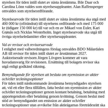
styrelsen för tiden intill slutet av nästa årsstämma. Bile Daar och
Carolina Lönn valdes som styrelsesuppleanter. Alan Raffensperger
omvaldes som styrelseordförande.
Styrelsearvode för tiden intill slutet av nästa årsstämma ska utgå med
400 000 kr (oförändrat) till styrelsens ordförande och med 175 000
kr (tidigare 150 000 kr) till var och en av Mikael von Euler, Kari
Grønås och Nicklas Westerholm. Inget styrelsearvode ska utgå till
övriga styrelseledamöter eller styrelsesuppleanter.
Val av revisor och revisorsarvode
I enlighet med valberedningens förslag omvaldes BDO Mälardalen
AB till revisor för tiden intill slutet av årsstämman 2027.
Auktoriserade revisorn Jörgen Lövgren kommer att vara
huvudansvarig för revisionen. Ersättning till bolagets revisor ska
utgå enligt godkänd räkning.
Bemyndigande för styrelsen att besluta om nyemission av aktier
och/eller teckningsoptioner
För tiden intill nästkommande årsstämma bemyndigades styrelsen
att, vid ett eller flera tillfällen, fatta beslut om nyemission av aktier
och/eller teckningsoptioner genom kontant betalning, betalning med
apportegendom eller betalning genom kvittning. Genom beslut med
stöd av bemyndigandet om emission av aktier och/eller
teckningsoptioner utan avvikelse från aktieägarnas företrädesrätt ska