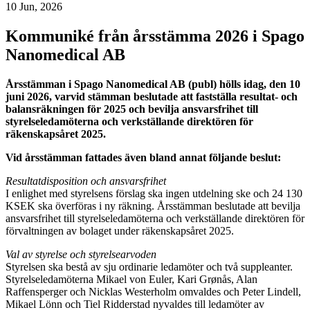
10 Jun, 2026
Kommuniké från årsstämma 2026 i Spago
Nanomedical AB
Årsstämman i Spago Nanomedical AB (publ) hölls idag, den 10
juni 2026, varvid stämman beslutade att fastställa resultat- och
balansräkningen för 2025 och bevilja ansvarsfrihet till
styrelseledamöterna och verkställande direktören för
räkenskapsåret 2025.
Vid årsstämman fattades även bland annat följande beslut:
Resultatdisposition och ansvarsfrihet
I enlighet med styrelsens förslag ska ingen utdelning ske och 24 130
KSEK ska överföras i ny räkning. Årsstämman beslutade att bevilja
ansvarsfrihet till styrelseledamöterna och verkställande direktören för
förvaltningen av bolaget under räkenskapsåret 2025.
Val av styrelse och styrelsearvoden
Styrelsen ska bestå av sju ordinarie ledamöter och två suppleanter.
Styrelseledamöterna Mikael von Euler, Kari Grønås, Alan
Raffensperger och Nicklas Westerholm omvaldes och Peter Lindell,
Mikael Lönn och Tiel Ridderstad nyvaldes till ledamöter av