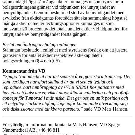
sammanlagt högst så många aktier kunna ges ut som ryms inom
bolagsordningens gränser vid tidpunkten för utnyttjandet av
bemyndigandet. Genom beslut med stöd av bemyndigandet med
avvikelse från aktieägarnas företrädesrätt ska sammanlagt högst så
många aktier och/eller teckningsoptioner kunna ges ut som
motsvarar 20 procent av det totala antalet aktier vid tidpunkten för
utnyttjande av bemyndigandet första gången.
Beslut om ändring av bolagsordningen
Stämman beslutade i enlighet med styrelsens förslag om att justera
gränserna för antalet aktier respektive aktiekapitalet i
bolagsordningen (§ 4 och § 5).
Kommentar från VD
“Spago Nanomedical har det senaste året gjort stora framsteg. Det
som verkligen har gjort skillnad är att vi sett ett tydligt och
reproducerbart tumörupptag av ¹⁷⁷Lu-SN201 hos patienter med
huvud- och halscancer, vilket utgör klinisk validering och proof-of-
concept för Tumorad i människa. Det ger oss en unik position och
ett betydligt starkare utgångsläge inför kommande utvecklingssteg
och diskussioner med tänkbara partners.” s
ade VD Mats Hansen.
För ytterligare information, kontakta Mats Hansen, VD Spago
Nanomedical AB, +46 46 811