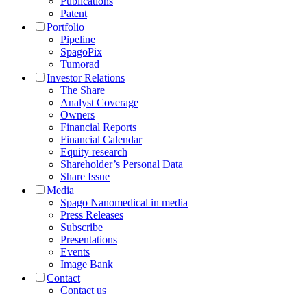
Publications
Patent
Portfolio
Pipeline
SpagoPix
Tumorad
Investor Relations
The Share
Analyst Coverage
Owners
Financial Reports
Financial Calendar
Equity research
Shareholder’s Personal Data
Share Issue
Media
Spago Nanomedical in media
Press Releases
Subscribe
Presentations
Events
Image Bank
Contact
Contact us