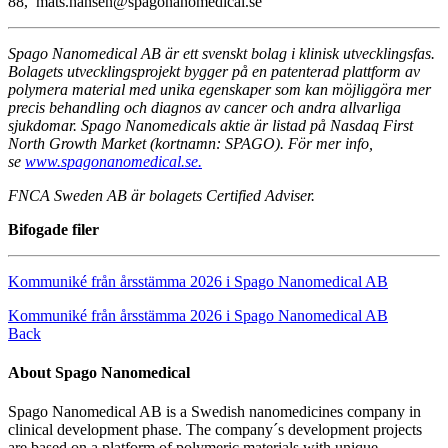
88, mats.hansen@spagonanomedical.se
Spago Nanomedical AB är ett svenskt bolag i klinisk utvecklingsfas.
Bolagets utvecklingsprojekt bygger på en patenterad plattform av
polymera material med unika egenskaper som kan möjliggöra mer
precis behandling och diagnos av cancer och andra allvarliga
sjukdomar. Spago Nanomedicals aktie är listad på Nasdaq First
North Growth Market (kortnamn: SPAGO). För mer info,
se
www.spagonanomedical.se.
FNCA Sweden AB är bolagets Certified Adviser.
Bifogade filer
Kommuniké från årsstämma 2026 i Spago Nanomedical AB
Kommuniké från årsstämma 2026 i Spago Nanomedical AB
Back
About Spago Nanomedical
Spago Nanomedical AB is a Swedish nanomedicines company in
clinical development phase. The company´s development projects
are based on a platform of polymeric materials with unique