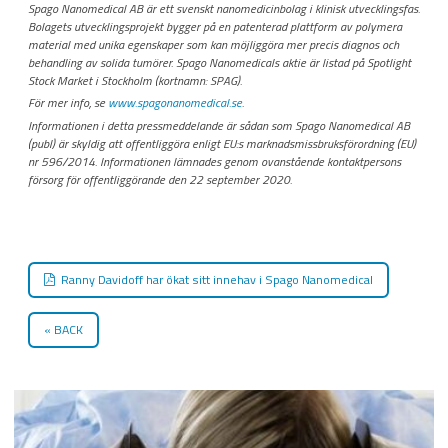
Spago Nanomedical AB är ett svenskt nanomedicinbolag i klinisk utvecklingsfas.
Bolagets utvecklingsprojekt bygger på en patenterad plattform av polymera
material med unika egenskaper som kan möjliggöra mer precis diagnos och
behandling av solida tumörer. Spago Nanomedicals aktie är listad på Spotlight
Stock Market i Stockholm (kortnamn: SPAG).
För mer info, se
www.spagonanomedical.se
.
Informationen i detta pressmeddelande är sådan som Spago Nanomedical AB
(publ) är skyldig att offentliggöra enligt EU:s marknadsmissbruksförordning (EU)
nr 596/2014. Informationen lämnades genom ovanstående kontaktpersons
försorg för offentliggörande den 22 september 2020.
Ranny Davidoff har ökat sitt innehav i Spago Nanomedical
BACK