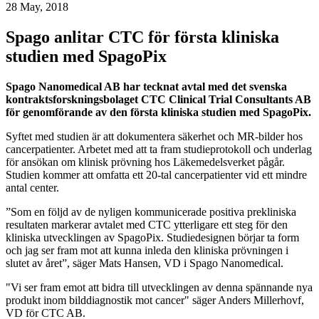
28 May, 2018
Spago anlitar CTC för första kliniska
studien med SpagoPix
Spago Nanomedical AB har tecknat avtal med det svenska
kontraktsforskningsbolaget CTC Clinical Trial Consultants AB
för genomförande av den första kliniska studien med SpagoPix.
Syftet med studien är att dokumentera säkerhet och MR-bilder hos
cancerpatienter. Arbetet med att ta fram studieprotokoll och underlag
för ansökan om klinisk prövning hos Läkemedelsverket pågår.
Studien kommer att omfatta ett 20-tal cancerpatienter vid ett mindre
antal center.
”Som en följd av de nyligen kommunicerade positiva prekliniska
resultaten markerar avtalet med CTC ytterligare ett steg för den
kliniska utvecklingen av SpagoPix. Studiedesignen börjar ta form
och jag ser fram mot att kunna inleda den kliniska prövningen i
slutet av året”, säger Mats Hansen, VD i Spago Nanomedical.
"Vi ser fram emot att bidra till utvecklingen av denna spännande nya
produkt inom bilddiagnostik mot cancer" säger Anders Millerhovf,
VD för CTC AB.