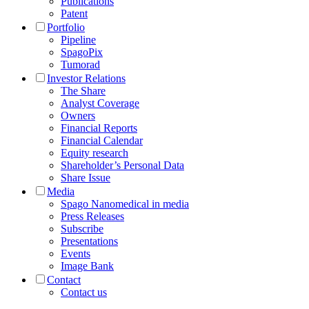
Publications
Patent
Portfolio
Pipeline
SpagoPix
Tumorad
Investor Relations
The Share
Analyst Coverage
Owners
Financial Reports
Financial Calendar
Equity research
Shareholder’s Personal Data
Share Issue
Media
Spago Nanomedical in media
Press Releases
Subscribe
Presentations
Events
Image Bank
Contact
Contact us