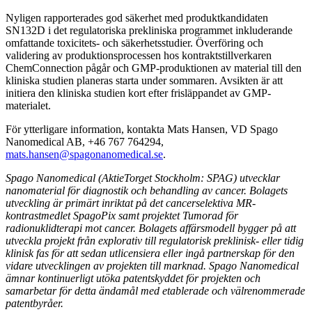
Nyligen rapporterades god säkerhet med produktkandidaten
SN132D i det regulatoriska prekliniska programmet inkluderande
omfattande toxicitets- och säkerhetsstudier. Överföring och
validering av produktionsprocessen hos kontraktstillverkaren
ChemConnection pågår och GMP-produktionen av material till den
kliniska studien planeras starta under sommaren. Avsikten är att
initiera den kliniska studien kort efter frisläppandet av GMP-
materialet.
För ytterligare information, kontakta Mats Hansen, VD Spago
Nanomedical AB, +46 767 764294,
mats.hansen@spagonanomedical.se
.
Spago Nanomedical (AktieTorget Stockholm: SPAG) utvecklar
nanomaterial för diagnostik och behandling av cancer. Bolagets
utveckling är primärt inriktat på det cancerselektiva MR-
kontrastmedlet SpagoPix samt projektet Tumorad för
radionuklidterapi mot cancer. Bolagets affärsmodell bygger på att
utveckla projekt från explorativ till regulatorisk preklinisk- eller tidig
klinisk fas för att sedan utlicensiera eller ingå partnerskap för den
vidare utvecklingen av projekten till marknad. Spago Nanomedical
ämnar kontinuerligt utöka patentskyddet för projekten och
samarbetar för detta ändamål med etablerade och välrenommerade
patentbyråer.