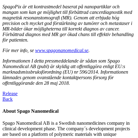
SpagoPix är ett kontrastmedel baserat på nanopartiklar och
mangan som kan ge möjlighet till förbättrad cancerdiagnostik med
magnetisk resonanstomografi (MR). Genom att erbjuda hög
precision och mycket god förstärkning av tumörer och metastaser i
MR-bilder ökar möjligheterna till korrekt diagnos av cancer.
Förbättrad diagnos med MR ger ökad chans till effektiv behandling
för patienten.
För mer info, se
www.spagonanomedical.se
.
Informationen I detta pressmeddelande är sådan som Spago
Nanomedical AB (publ) är skyldig att offentliggöra enligt EU:s
marknadsmissbruksförordning (EU) nr 596/2014. Informationen
lämnades genom ovanstående kontaktpersons försorg för
offentliggörande den 28 maj 2018.
Release
Back
About Spago Nanomedical
Spago Nanomedical AB is a Swedish nanomedicines company in
clinical development phase. The company´s development projects
are based on a platform of polymeric materials with unique