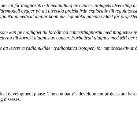
rial för diagnostik och behandling av cancer. Bolagets utveckling är
modell bygger på att utveckla projekt från explorativ till regulatorisk pr
Spago Nanomedical ämnar kontinuerligt utöka patentskyddet för projek
som kan ge möjlighet till förbättrad cancerdiagnostik med magnetisk 
terna till korrekt diagnos av cancer. Förbättrad diagnos med MR ger öka
tt leverera radionuklider (radioaktiva isotoper) för tumörselektiv strål
l development phase. The company´s development projects are based o
ng diseases.