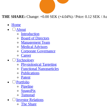
THE SHARE:
Change: +0.00 SEK (+4.04%) / Price: 0.12 SEK / A
Home
About
Introduction
Board of Directors
Management Team
Medical Advisors
Corporate Governance
Career
Technology
Physiological Targeting
Functional Nanoparticles
Publications
Patent
Portfolio
Pipeline
SpagoPix
Tumorad
Investor Relations
The Share