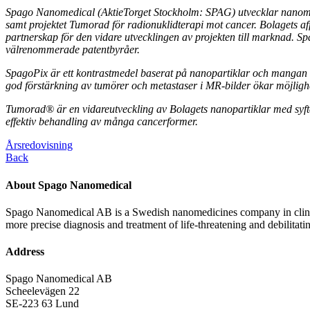
Spago Nanomedical (AktieTorget Stockholm: SPAG) utvecklar nanomate
samt projektet Tumorad för radionuklidterapi mot cancer. Bolagets affärs
partnerskap för den vidare utvecklingen av projekten till marknad. 
välrenommerade patentbyråer.
SpagoPix är ett kontrastmedel baserat på nanopartiklar och mangan 
god förstärkning av tumörer och metastaser i MR-bilder ökar möjlighe
Tumorad
®
är en vidareutveckling av Bolagets nanopartiklar med syfte a
effektiv behandling av många cancerformer.
Årsredovisning
Back
About Spago Nanomedical
Spago Nanomedical AB is a Swedish nanomedicines company in clinica
more precise diagnosis and treatment of life-threatening and debilitati
Address
Spago Nanomedical AB
Scheelevägen 22
SE-223 63 Lund