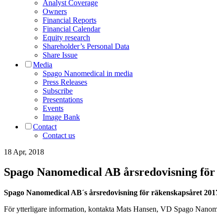
Analyst Coverage
Owners
Financial Reports
Financial Calendar
Equity research
Shareholder’s Personal Data
Share Issue
Media
Spago Nanomedical in media
Press Releases
Subscribe
Presentations
Events
Image Bank
Contact
Contact us
18 Apr, 2018
Spago Nanomedical AB årsredovisning för
Spago Nanomedical AB´s årsredovisning för räkenskapsåret 2017 
För ytterligare information, kontakta Mats Hansen, VD Spago Nan