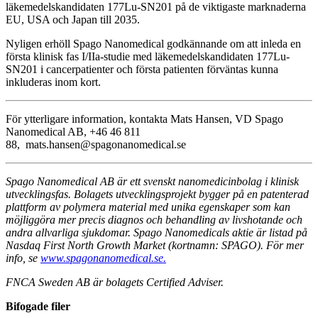
läkemedelskandidaten 177Lu-SN201 på de viktigaste marknaderna
EU, USA och Japan till 2035.
Nyligen erhöll Spago Nanomedical godkännande om att inleda en
första klinisk fas I/IIa-studie med läkemedelskandidaten 177Lu-
SN201 i cancerpatienter och första patienten förväntas kunna
inkluderas inom kort.
För ytterligare information, kontakta Mats Hansen, VD Spago
Nanomedical AB, +46 46 811
88, mats.hansen@spagonanomedical.se
Spago Nanomedical AB är ett svenskt nanomedicinbolag i klinisk
utvecklingsfas. Bolagets utvecklingsprojekt bygger på en patenterad
plattform av polymera material med unika egenskaper som kan
möjliggöra mer precis diagnos och behandling av livshotande och
andra allvarliga sjukdomar. Spago Nanomedicals aktie är listad på
Nasdaq First North Growth Market (kortnamn: SPAGO). För mer
info, se
www.spagonanomedical.se.
FNCA Sweden AB är bolagets Certified Adviser.
Bifogade filer