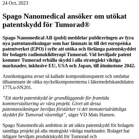
24 Oct, 2023
Spago Nanomedical ansöker om utökat
patentskydd för Tumorad®
Spago Nanomedical AB (publ) meddelar publiceringen av fyra
nya patentansökningar som har lämnats in till det europeiska
patentverket (EPO) i syfte att utöka och förlänga patentskyddet
för bolagets radionuklidterapi Tumorad. Vid beviljade patent
kommer Tumorad erhålla skydd i alla strategiskt viktiga
marknader, inklusive EU, USA och Japan, till åtminstone 2042.
Ansökningarna avser så kallade kompositionspatent och omfattar
tillsammans de olika nyckelkomponenterna i läkemedelskandidaten
177Lu-SN201.
”Ett starkt patentskydd är grundläggande för framtida
kommersialisering av våra projekt. Givet att dessa
patentansökningar beviljas förstärker vi det immaterialrättsliga
skyddet för Tumorad väsentligt”,
säger VD Mats Hansen.
Spago Nanomedicals ambition är att säkra patentskydd för bolagets
samtliga projekt på alla strategiskt viktiga marknader. Bolaget har
tidigare beviljats produktskydd för Tumorad och