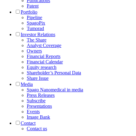
Publications
Patent
Portfolio
Pipeline
SpagoPix
Tumorad
Investor Relations
The Share
Analyst Coverage
Owners
Financial Reports
Financial Calendar
Equity research
Shareholder’s Personal Data
Share Issue
Media
Spago Nanomedical in media
Press Releases
Subscribe
Presentations
Events
Image Bank
Contact
Contact us