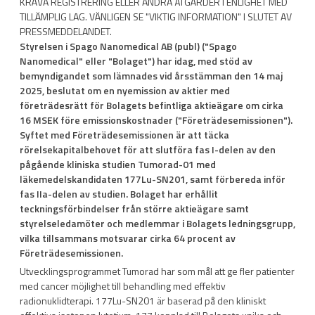
KRÄVA REGISTRERING ELLER ANDRA ÅTGÄRDER I ENLIGHET MED
TILLÄMPLIG LAG. VÄNLIGEN SE "VIKTIG INFORMATION" I SLUTET AV
PRESSMEDDELANDET.
Styrelsen i Spago Nanomedical AB (publ) ("Spago
Nanomedical" eller "Bolaget") har idag, med stöd av
bemyndigandet som lämnades vid årsstämman den 14 maj
2025, beslutat om en nyemission av aktier med
företrädesrätt för Bolagets befintliga aktieägare om cirka
16 MSEK före emissionskostnader ("Företrädesemissionen").
Syftet med Företrädesemissionen är att täcka
rörelsekapitalbehovet för att slutföra fas I-delen av den
pågående kliniska studien Tumorad-01 med
läkemedelskandidaten
177
Lu-SN201, samt förbereda inför
fas IIa-delen av studien. Bolaget har erhållit
teckningsförbindelser från större aktieägare samt
styrelseledamöter och medlemmar i Bolagets ledningsgrupp,
vilka tillsammans motsvarar cirka 64 procent av
Företrädesemissionen.
Utvecklingsprogrammet Tumorad har som mål att ge fler patienter
med cancer möjlighet till behandling med effektiv
radionuklidterapi.
177
Lu-SN201 är baserad på den kliniskt