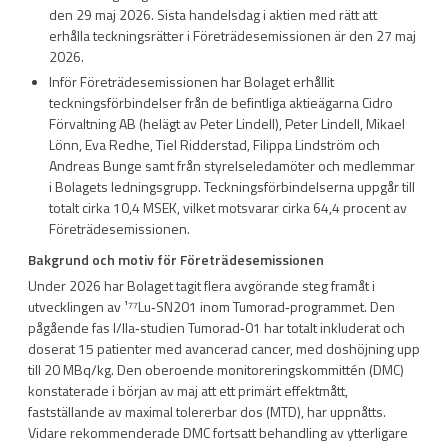
den 29 maj 2026. Sista handelsdag i aktien med rätt att
erhålla teckningsrätter i Företrädesemissionen är den 27 maj
2026.
Inför Företrädesemissionen har Bolaget erhållit
teckningsförbindelser från de befintliga aktieägarna Cidro
Förvaltning AB (helägt av Peter Lindell), Peter Lindell, Mikael
Lönn, Eva Redhe, Tiel Ridderstad, Filippa Lindström och
Andreas Bunge samt från styrelseledamöter och medlemmar
i Bolagets ledningsgrupp. Teckningsförbindelserna uppgår till
totalt cirka 10,4 MSEK, vilket motsvarar cirka 64,4 procent av
Företrädesemissionen.
Bakgrund och motiv för Företrädesemissionen
Under 2026 har Bolaget tagit flera avgörande steg framåt i
utvecklingen av ¹⁷⁷Lu‑SN201 inom Tumorad‑programmet. Den
pågående fas I/IIa‑studien Tumorad‑01 har totalt inkluderat och
doserat 15 patienter med avancerad cancer, med doshöjning upp
till 20 MBq/kg. Den oberoende monitoreringskommittén (DMC)
konstaterade i början av maj att ett primärt effektmått,
fastställande av maximal tolererbar dos (MTD), har uppnåtts.
Vidare rekommenderade DMC fortsatt behandling av ytterligare