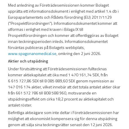
Med anledning av Företrädesemissionen kommer Bolaget
upprätta ett informationsdokument i enlighet med artikel 1.4 db i
Europaparlamentets och Rådets förordning (EU) 2017/1129
("Prospektförordningen"). Informationsdokumentet kommer att
utformas i enlighet med kraven i Bilaga IX till
Prospektförordningen och kommer att offentliggöras av Bolaget
innan teckningsperioden inleds. Informationsdokumentet
förväntas publiceras på Bolagets webbplats,
www.spagonanomedical.se
, omkring den 2 juni 2026.
Aktier och utspädning
Under förutsättning att Företrädesemissionen fulltecknas
kommer aktiekapitalet att öka med 1 470 161,74 SEK, från
6 615 727,86 SEK till 8 085 889,60 SEK genom nyemission av
147 016 174 aktier, vilket innebär att det totala antalet aktier ökar
från 661 572 786 till 808 588 960, motsvarande en
utspädningseffekt om cirka 18,2 procent av aktiekapitalet och
antalet röster.
Befintliga aktieägare som inte deltar i Företrädesemissionen har
möjlighet att ekonomiskt kompensera sig för denna utspädning
genom att sälja sina teckningsrätter senast den 12 juni 2026.