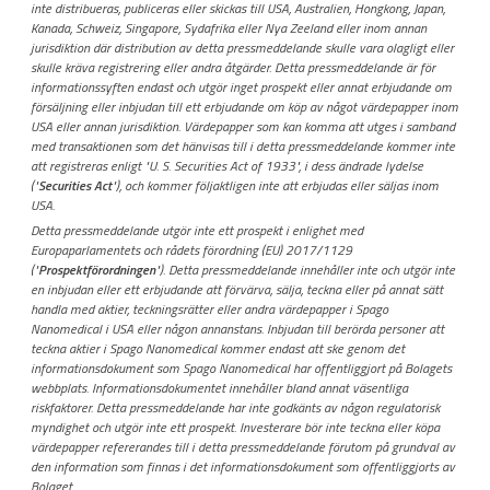
inte distribueras, publiceras eller skickas till USA, Australien, Hongkong, Japan,
Kanada, Schweiz, Singapore, Sydafrika eller Nya Zeeland eller inom annan
jurisdiktion där distribution av detta pressmeddelande skulle vara olagligt eller
skulle kräva registrering eller andra åtgärder. Detta pressmeddelande är för
informationssyften endast och utgör inget prospekt eller annat erbjudande om
försäljning eller inbjudan till ett erbjudande om köp av något värdepapper inom
USA eller annan jurisdiktion. Värdepapper som kan komma att utges i samband
med transaktionen som det hänvisas till i detta pressmeddelande kommer inte
att registreras enligt "U. S. Securities Act of 1933", i dess ändrade lydelse
("
Securities Act
"), och kommer följaktligen inte att erbjudas eller säljas inom
USA.
Detta pressmeddelande utgör inte ett prospekt i enlighet med
Europaparlamentets och rådets förordning (EU) 2017/1129
("
Prospektförordningen
"). Detta pressmeddelande innehåller inte och utgör inte
en inbjudan eller ett erbjudande att förvärva, sälja, teckna eller på annat sätt
handla med aktier, teckningsrätter eller andra värdepapper i Spago
Nanomedical i USA eller någon annanstans. Inbjudan till berörda personer att
teckna aktier i Spago Nanomedical kommer endast att ske genom det
informationsdokument som Spago Nanomedical har offentliggjort på Bolagets
webbplats. Informationsdokumentet innehåller bland annat väsentliga
riskfaktorer. Detta pressmeddelande har inte godkänts av någon regulatorisk
myndighet och utgör inte ett prospekt. Investerare bör inte teckna eller köpa
värdepapper refererandes till i detta pressmeddelande förutom på grundval av
den information som finnas i det informationsdokument som offentliggjorts av
Bolaget.