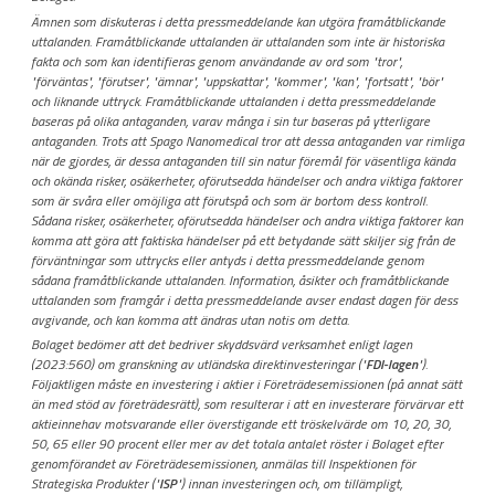
Ämnen som diskuteras i detta pressmeddelande kan utgöra framåtblickande
uttalanden. Framåtblickande uttalanden är uttalanden som inte är historiska
fakta och som kan identifieras genom användande av ord som "tror",
"förväntas", "förutser", "ämnar", "uppskattar", "kommer", "kan", "fortsatt", "bör"
och liknande uttryck. Framåtblickande uttalanden i detta pressmeddelande
baseras på olika antaganden, varav många i sin tur baseras på ytterligare
antaganden. Trots att Spago Nanomedical tror att dessa antaganden var rimliga
när de gjordes, är dessa antaganden till sin natur föremål för väsentliga kända
och okända risker, osäkerheter, oförutsedda händelser och andra viktiga faktorer
som är svåra eller omöjliga att förutspå och som är bortom dess kontroll.
Sådana risker, osäkerheter, oförutsedda händelser och andra viktiga faktorer kan
komma att göra att faktiska händelser på ett betydande sätt skiljer sig från de
förväntningar som uttrycks eller antyds i detta pressmeddelande genom
sådana framåtblickande uttalanden. Information, åsikter och framåtblickande
uttalanden som framgår i detta pressmeddelande avser endast dagen för dess
avgivande, och kan komma att ändras utan notis om detta.
Bolaget bedömer att det bedriver skyddsvärd verksamhet enligt lagen
(2023:560) om granskning av utländska direktinvesteringar ("
FDI-lagen
").
Följaktligen måste en investering i aktier i Företrädesemissionen (på annat sätt
än med stöd av företrädesrätt), som resulterar i att en investerare förvärvar ett
aktieinnehav motsvarande eller överstigande ett tröskelvärde om 10, 20, 30,
50, 65 eller 90 procent eller mer av det totala antalet röster i Bolaget efter
genomförandet av Företrädesemissionen, anmälas till Inspektionen för
Strategiska Produkter ("
ISP
") innan investeringen och, om tillämpligt,