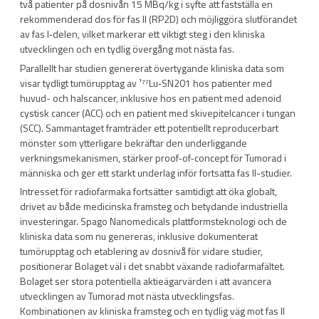
två patienter på dosnivån 15 MBq/kg i syfte att fastställa en
rekommenderad dos för fas II (RP2D) och möjliggöra slutförandet
av fas I‑delen, vilket markerar ett viktigt steg i den kliniska
utvecklingen och en tydlig övergång mot nästa fas.
Parallellt har studien genererat övertygande kliniska data som
visar tydligt tumörupptag av ¹⁷⁷Lu‑SN201 hos patienter med
huvud- och halscancer, inklusive hos en patient med adenoid
cystisk cancer (ACC) och en patient med skivepitelcancer i tungan
(SCC). Sammantaget framträder ett potentiellt reproducerbart
mönster som ytterligare bekräftar den underliggande
verkningsmekanismen, stärker proof-of-concept för Tumorad i
människa och ger ett starkt underlag inför fortsatta fas II-studier.
Intresset för radiofarmaka fortsätter samtidigt att öka globalt,
drivet av både medicinska framsteg och betydande industriella
investeringar. Spago Nanomedicals plattformsteknologi och de
kliniska data som nu genereras, inklusive dokumenterat
tumörupptag och etablering av dosnivå för vidare studier,
positionerar Bolaget väl i det snabbt växande radiofarmafältet.
Bolaget ser stora potentiella aktieägarvärden i att avancera
utvecklingen av Tumorad mot nästa utvecklingsfas.
Kombinationen av kliniska framsteg och en tydlig väg mot fas II