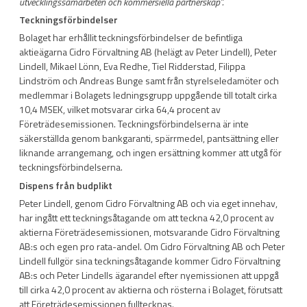
utvecklingssamarbeten och kommersiella partnerskap”.
Teckningsförbindelser
Bolaget har erhållit teckningsförbindelser de befintliga
aktieägarna Cidro Förvaltning AB (helägt av Peter Lindell), Peter
Lindell, Mikael Lönn, Eva Redhe, Tiel Ridderstad, Filippa
Lindström och Andreas Bunge samt från styrelseledamöter och
medlemmar i Bolagets ledningsgrupp uppgående till totalt cirka
10,4 MSEK, vilket motsvarar cirka 64,4 procent av
Företrädesemissionen. Teckningsförbindelserna är inte
säkerställda genom bankgaranti, spärrmedel, pantsättning eller
liknande arrangemang, och ingen ersättning kommer att utgå för
teckningsförbindelserna.
Dispens från budplikt
Peter Lindell, genom Cidro Förvaltning AB och via eget innehav,
har ingått ett teckningsåtagande om att teckna 42,0 procent av
aktierna Företrädesemissionen, motsvarande Cidro Förvaltning
AB:s och egen pro rata-andel. Om Cidro Förvaltning AB och Peter
Lindell fullgör sina teckningsåtagande kommer Cidro Förvaltning
AB:s och Peter Lindells ägarandel efter nyemissionen att uppgå
till cirka 42,0 procent av aktierna och rösterna i Bolaget, förutsatt
att Företrädesemissionen fulltecknas.