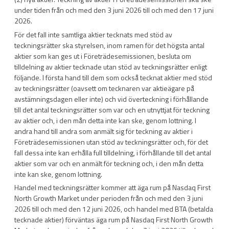
under tiden från och med den 3 juni 2026 till och med den 17 juni
2026.
För det fall inte samtliga aktier tecknats med stöd av
teckningsrätter ska styrelsen, inom ramen för det högsta antal
aktier som kan ges ut i Företrädesemissionen, besluta om
tilldelning av aktier tecknade utan stöd av teckningsrätter enligt
följande. I första hand till dem som också tecknat aktier med stöd
av teckningsrätter (oavsett om tecknaren var aktieägare på
avstämningsdagen eller inte) och vid överteckning i förhållande
till det antal teckningsrätter som var och en utnyttjat för teckning
av aktier och, i den mån detta inte kan ske, genom lottning. I
andra hand till andra som anmält sig för teckning av aktier i
Företrädesemissionen utan stöd av teckningsrätter och, för det
fall dessa inte kan erhålla full tilldelning, i förhållande till det antal
aktier som var och en anmält för teckning och, i den mån detta
inte kan ske, genom lottning.
Handel med teckningsrätter kommer att äga rum på Nasdaq First
North Growth Market under perioden från och med den 3 juni
2026 till och med den 12 juni 2026, och handel med BTA (betalda
tecknade aktier) förväntas äga rum på Nasdaq First North Growth