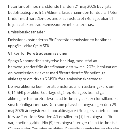
Peter Lindell med närstående har den 21 maj 2026 beviljats
budpliktsdispens från Aktiemarknadsnämnden för det fall Peter
Lindell med närståendes andel av röstetalet i Bolaget ökar till
följd av att Företrädesemissionen inte fulltecknas.
Emissionskostnader
Emissionskostnaderna för Företrädesemissionen beräknas
uppgå till cirka 0,5 MSEK.
Villkor för Företrädesemissionen
Spago Nanomedicals styrelse har idag, med stöd av
bemyndigandet från årsstämman den 14 maj 2025, beslutat om
en nyemission av aktier med företrädesrätt för befintliga
aktieägare om cirka 16 MSEK före emissionskostnader.
De nya aktierna kommer att emitteras till en teckningskurs om
0,11 SEK per aktie. Courtage utgår ej. Bolagets befintliga
aktieägare har företrädesrätt att teckna nya aktier i förhållande till
sina befintliga innehav. Den som på avstämningsdagen den 29
maj 2026 är registrerad som aktieägare i Bolagets aktiebok som
förs av Euroclear Sweden AB erhåller en (1) teckningsrätt för
varje befintlig aktie. Nio (9) teckningsrätter ger rätt att teckna två
(2) nya aktier. Teckning av aktier i Företrädesemissionen ska ske