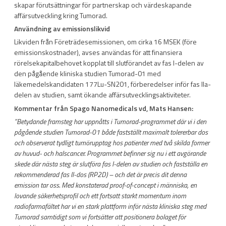
skapar förutsättningar för partnerskap och värdeskapande
affärsutveckling kring Tumorad.
Användning av emissionslikvid
Likviden från Företrädesemissionen, om cirka 16 MSEK (före
emissionskostnader), avses användas för att finansiera
rörelsekapitalbehovet kopplat till slutförandet av fas I-delen av
den pågående kliniska studien Tumorad-01 med
läkemedelskandidaten
177
Lu-SN201, förberedelser inför fas IIa-
delen av studien, samt ökande affärsutvecklingsaktiviteter.
Kommentar från Spago Nanomedicals vd, Mats Hansen:
”Betydande framsteg har uppnåtts i Tumorad-programmet där vi i den
pågående studien Tumorad-01 både fastställt maximalt tolererbar dos
och observerat tydligt tumörupptag hos patienter med två skilda former
av huvud- och halscancer. Programmet befinner sig nu i ett avgörande
skede där nästa steg är slutföra fas I-delen av studien och fastställa en
rekommenderad fas II-dos (RP2D) – och det är precis dit denna
emission tar oss. Med konstaterad proof-of-concept i människa, en
lovande säkerhetsprofil och ett fortsatt starkt momentum inom
radiofarmafältet har vi en stark plattform inför nästa kliniska steg med
Tumorad samtidigt som vi fortsätter att positionera bolaget för