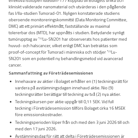
effektiva isotopen lutetium-177 kopplad till Bolagets unika och
kliniskt validerade nanomaterial och utvärderas i den pågående
fas I/IIa-studien Tumorad-01. Nyligen konstaterade studiens
oberoende monitoreringskommitté (Data Monitoring Committee,
DMC) att ett primärt effektmått, fastställande av maximal
tolererbar dos (MTD), har uppnåtts i studien. Betydande synligt
tumörupptag av ¹⁷⁷Lu-SN201 har observerats hos patienter med
huvud- och halscancer, vilket enligt DMC kan betraktas som
proof-of-concept för Tumorad i människa och stödjer ¹⁷⁷Lu-
SN201 som en potentiell ny behandlingsmetod vid avancerad
cancer.
Sammanfattning av Företrädesemissionen
Innehavare av aktier i Bolaget erhåller en (1) teckningsrätt för
vardera på avstämningsdagen innehavd aktie. Nio (9)
teckningsrätter berättigar till teckning av två (2) nya aktier.
Teckningskursen per aktie uppgår till 0,11 SEK. Vid full
teckning i Företrädesemission tillförs Bolaget cirka 16 MSEK
före emissionskostnader.
Teckningsperioden löper från och med den 3 juni 2026 till och
med den 17 juni 2026.
Avstämningsdag för rätt att delta i Företrädesemissionen är