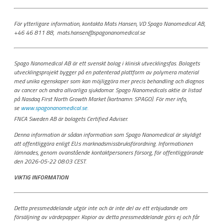
För ytterligare information, kontakta Mats Hansen, VD Spago Nanomedical AB,
+46 46 811 88, mats.hansen@spagonanomedical.se
Spago Nanomedical AB är ett svenskt bolag i klinisk utvecklingsfas. Bolagets
utvecklingsprojekt bygger på en patenterad plattform av polymera material
med unika egenskaper som kan möjliggöra mer precis behandling och diagnos
av cancer och andra allvarliga sjukdomar. Spago Nanomedicals aktie är listad
på Nasdaq First North Growth Market (kortnamn: SPAGO). För mer info,
se
www.spagonanomedical.se.
FNCA Sweden AB är bolagets Certified Adviser.
Denna information är sådan information som Spago Nanomedical är skyldigt
att offentliggöra enligt EU:s marknadsmissbruksförordning. Informationen
lämnades, genom ovanstående kontaktpersoners försorg, för offentliggörande
den 2026-05-22 08:03 CEST.
VIKTIG INFORMATION
Detta pressmeddelande utgör inte och är inte del av ett erbjudande om
försäljning av värdepapper. Kopior av detta pressmeddelande görs ej och får