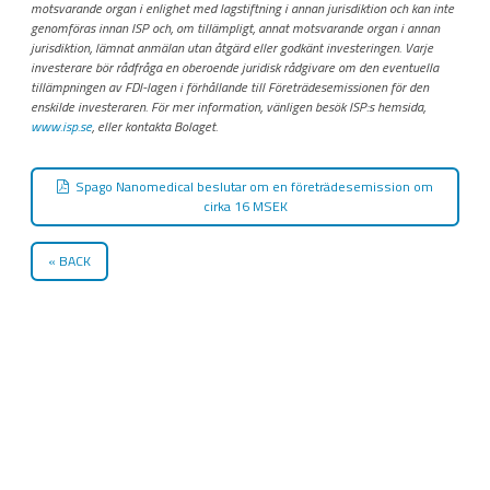
motsvarande organ i enlighet med lagstiftning i annan jurisdiktion och kan inte
genomföras innan ISP och, om tillämpligt, annat motsvarande organ i annan
jurisdiktion, lämnat anmälan utan åtgärd eller godkänt investeringen. Varje
investerare bör rådfråga en oberoende juridisk rådgivare om den eventuella
tillämpningen av FDI-lagen i förhållande till Företrädesemissionen för den
enskilde investeraren. För mer information, vänligen besök ISP:s hemsida,
www.isp.se
, eller kontakta Bolaget.
Spago Nanomedical beslutar om en företrädesemission om
cirka 16 MSEK
BACK