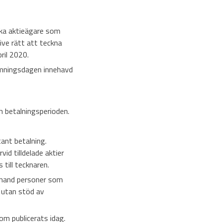
ka aktieägare som
sive rätt att teckna
ril 2020.
tämningsdagen innehavd
h betalningsperioden.
ant betalning.
id tilldelade aktier
till tecknaren.
a hand personer som
 utan stöd av
om publicerats idag.