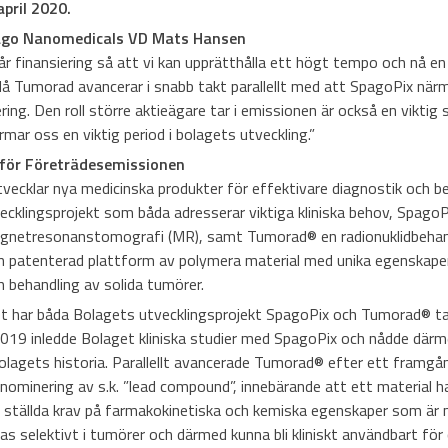
april 2020.
ago Nanomedicals VD Mats Hansen
år finansiering så att vi kan upprätthålla ett högt tempo och nå e
å Tumorad avancerar i snabb takt parallellt med att SpagoPix närma
ring. Den roll större aktieägare tar i emissionen är också en viktig si
rmar oss en viktig period i bolagets utveckling.”
för Företrädesemissionen
ecklar nya medicinska produkter för effektivare diagnostik och be
ecklingsprojekt som båda adresserar viktiga kliniska behov, SpagoP
agnetresonanstomografi (MR), samt Tumorad
®
en radionuklidbehan
n patenterad plattform av polymera material med unika egenskape
h behandling av solida tumörer.
et har båda Bolagets utvecklingsprojekt SpagoPix och Tumorad
®
ta
019 inledde Bolaget kliniska studier med SpagoPix och nådde därmed
olagets historia. Parallellt avancerade Tumorad
®
efter ett framgån
 nominering av s.k. ”lead compound”, innebärande att ett material 
 ställda krav på farmakokinetiska och kemiska egenskaper som är 
s selektivt i tumörer och därmed kunna bli kliniskt användbart för