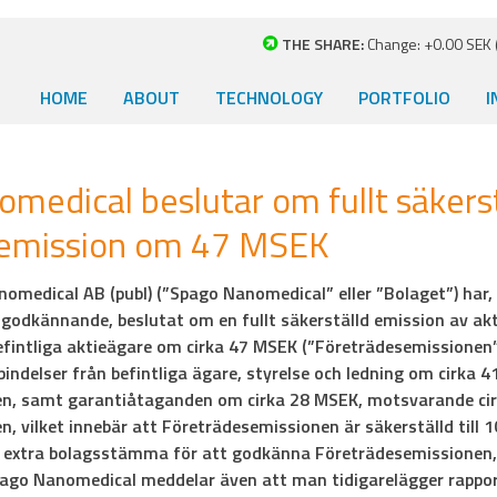
THE SHARE:
Change: +0.00 SEK (
HOME
ABOUT
TECHNOLOGY
PORTFOLIO
I
medical beslutar om fullt säkerst
semission om 47 MSEK
nomedical AB (publ) (”Spago Nanomedical” eller ”Bolaget”) har,
odkännande, beslutat om en fullt säkerställd emission av ak
efintliga aktieägare om cirka 47 MSEK (”Företrädesemissionen”
bindelser från befintliga ägare, styrelse och ledning om cirka 4
n, samt garantiåtaganden om cirka 28 MSEK, motsvarande cir
, vilket innebär att Företrädesemissionen är säkerställd till 1
 en extra bolagsstämma för att godkänna Företrädesemissionen, 
pago Nanomedical meddelar även att man tidigarelägger rappor