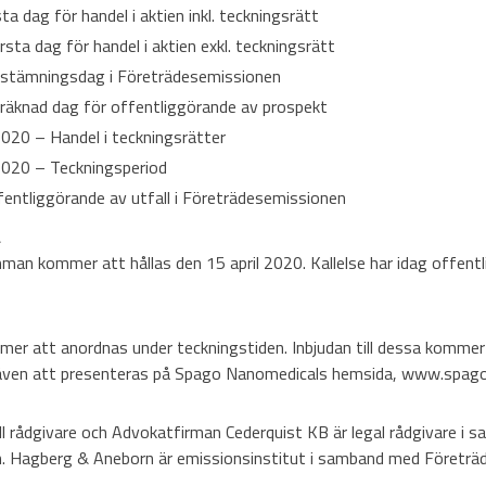
ta dag för handel i aktien inkl. teckningsrätt
sta dag för handel i aktien exkl. teckningsrätt
vstämningsdag i Företrädesemissionen
eräknad dag för offentliggörande av prospekt
2020 – Handel i teckningsrätter
 2020 – Teckningsperiod
entliggörande av utfall i Företrädesemissionen
a
an kommer att hållas den 15 april 2020. Kallelse har idag offentli
mer att anordnas under teckningstiden. Inbjudan till dessa kommer 
ven att presenteras på Spago Nanomedicals hemsida, www.spago
ll rådgivare och Advokatfirman Cederquist KB är legal rådgivare i
. Hagberg & Aneborn är emissionsinstitut i samband med Företrä