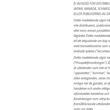
EJ AVSEDD FÖR DISTRIBUT
JAPAN, KANADA, SCHWEIZ
ELLER PUBLICERING AV D
Detta meddelande utgör inte
inte distribueras, publicera
eller inom annan jurisdiktio
åtgärder. Detta meddelande 
till ett erbjudande om köp
med transaktionerna som det 
ändrade lydelse ("Securities
Detta meddelande utgör int
(”Prospektförordningen”). 
är uttalanden som inte är h
“uppskattar”, “kommer”, “ka
olika antaganden, varav må
rimliga när de gjordes, är 
händelser och andra viktiga
oförutsedda händelser och a
förväntningar som uttrycks
framåtblickande uttalande
notis om detta.