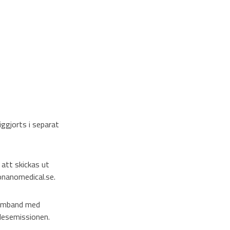
ggjorts i separat
att skickas ut
nanomedical.se.
 samband med
desemissionen.