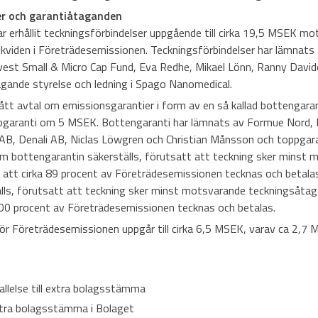
er och garantiåtaganden
 erhållit teckningsförbindelser uppgående till cirka 19,5 MSEK mo
ikviden i Företrädesemissionen. Teckningsförbindelser har lämnats 
vest Small & Micro Cap Fund, Eva Redhe, Mikael Lönn, Ranny Davido
gande styrelse och ledning i Spago Nanomedical.
ngått avtal om emissionsgarantier i form av en så kallad bottengar
pgaranti om 5 MSEK. Bottengaranti har lämnats av Formue Nord, R
B, Denali AB, Niclas Löwgren och Christian Månsson och toppgara
 bottengarantin säkerställs, förutsatt att teckning sker minst 
 att cirka 89 procent av Företrädesemissionen tecknas och betal
lls, förutsatt att teckning sker minst motsvarande teckningsåta
00 procent av Företrädesemissionen tecknas och betalas.
r Företrädesemissionen uppgår till cirka 6,5 MSEK, varav ca 2,7 
llelse till extra bolagsstämma
xtra bolagsstämma i Bolaget