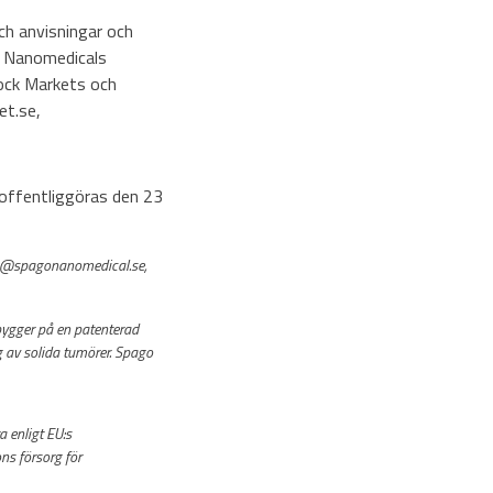
ch anvisningar och
o Nanomedicals
ock Markets och
t.se,
 offentliggöras den 23
en@spagonanomedical.se,
bygger på en patenterad
 av solida tumörer. Spago
 enligt EU:s
s försorg för