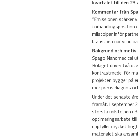
kvartalet till den 23 
Kommentar från Sp
”Emissionen stärker v
förhandlingsposition d
milstolpar inför partne
branschen när vi nu nä
Bakgrund och motiv 
Spago Nanomedical utv
Bolaget driver två utv
kontrastmedel för m
projekten bygger på e
mer precis diagnos oc
Under det senaste år
framåt. I september 2
största milstolpen i B
optimeringsarbete till
uppfyller mycket högt
materialet ska ansamla