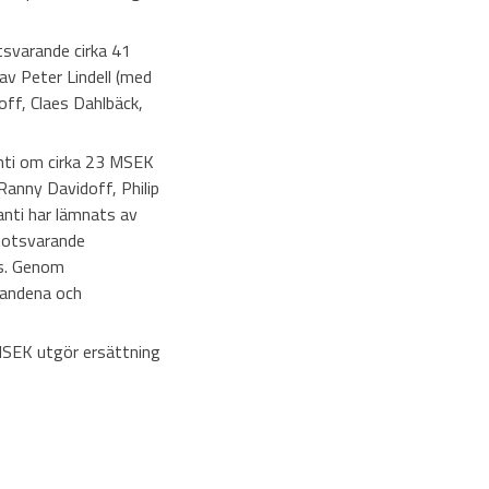
tsvarande cirka 41
av Peter Lindell (med
ff, Claes Dahlbäck,
anti om cirka 23 MSEK
anny Davidoff, Philip
nti har lämnats av
motsvarande
as. Genom
gandena och
MSEK utgör ersättning