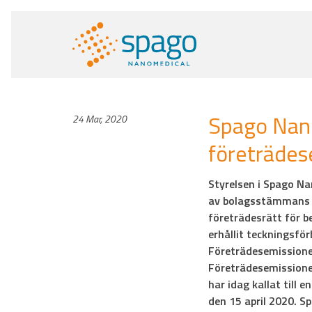
Spago Nano
24 Mar, 2020
företräde
Styrelsen i Spago Na
av bolagsstämmans g
företrädesrätt för b
erhållit teckningsför
Företrädesemissione
Företrädesemissionen
har idag kallat till
den 15 april 2020. S