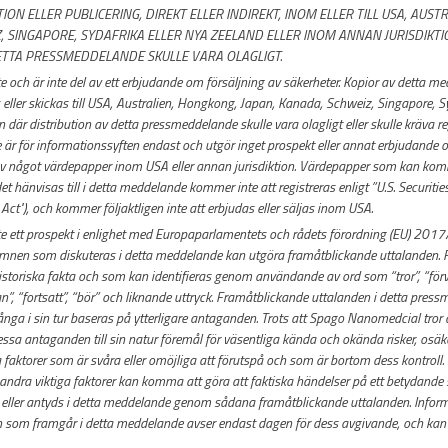
ION ELLER PUBLICERING, DIREKT ELLER INDIREKT, INOM ELLER TILL USA, AUS
, SINGAPORE, SYDAFRIKA ELLER NYA ZEELAND ELLER INOM ANNAN JURISDIKTI
ETTA PRESSMEDDELANDE SKULLE VARA OLAGLIGT.
 och är inte del av ett erbjudande om försäljning av säkerheter. Kopior av detta me
s eller skickas till USA, Australien, Hongkong, Japan, Kanada, Schweiz, Singapore, S
n där distribution av detta pressmeddelande skulle vara olagligt eller skulle kräva re
är för informationssyften endast och utgör inget prospekt eller annat erbjudande o
 av något värdepapper inom USA eller annan jurisdiktion. Värdepapper som kan ko
hänvisas till i detta meddelande kommer inte att registreras enligt ”U.S. Securities
 Act"), och kommer följaktligen inte att erbjudas eller säljas inom USA.
e ett prospekt i enlighet med Europaparlamentets och rådets förordning (EU) 20
Ämnen som diskuteras i detta meddelande kan utgöra framåtblickande uttalanden.
istoriska fakta och som kan identifieras genom användande av ord som “tror”, “förvä
n”, “fortsatt”, “bör” och liknande uttryck. Framåtblickande uttalanden i detta pre
nga i sin tur baseras på ytterligare antaganden. Trots att Spago Nanomedcial tror
dessa antaganden till sin natur föremål för väsentliga kända och okända risker, osäk
 faktorer som är svåra eller omöjliga att förutspå och som är bortom dess kontroll. 
ndra viktiga faktorer kan komma att göra att faktiska händelser på ett betydande sät
 eller antyds i detta meddelande genom sådana framåtblickande uttalanden. Informa
n som framgår i detta meddelande avser endast dagen för dess avgivande, och ka