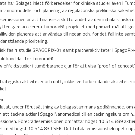
ts har Bolaget inlett förberedelser för kliniska studier även i Tum
ga tumörmodeller och planering av regulatoriska prekliniska säkerhet
missionen är att finansiera slutförandet av den initiala kliniska u
ytterligare accelerera Tumorad
®
-projektet med primärt mål att gen
likviden planeras att användas till nedan och, för det fall inte sam
danstående prioritering:
nisk fas 1 studie SPAGOPIX-01 samt partneraktiviteter i SpagoPix
duktkandidat för Tumorad
®
 effektstudier i tumörbärande djur för att visa ”proof of concep
trategiska aktiviteter och drift, inklusive förberedande aktiviteter in
rket
en
slutat, under förutsättning av bolagsstämmans godkännande, om at
 att teckna aktier i Spago Nanomedical till en teckningskurs om 4,
sionen. Företrädesemissionen omfattar högst 10 514 839 aktier,
let med högst 10 514 839 SEK. Det totala emissionsbeloppet uppg