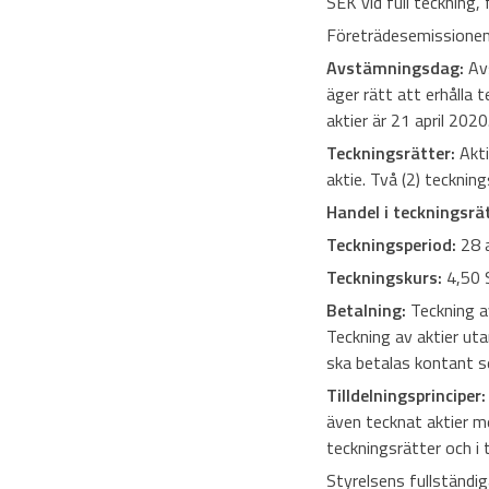
SEK vid full teckning,
Företrädesemissionen 
Avstämningsdag:
Avs
äger rätt att erhålla t
aktier är 21 april 2020
Teckningsrätter:
Akti
aktie. Två (2) teckning
Handel i teckningsrät
Teckningsperiod:
28 a
Teckningskurs:
4,50 S
Betalning:
Teckning a
Teckning av aktier uta
ska betalas kontant se
Tilldelningsprinciper:
även tecknat aktier m
teckningsrätter och i 
Styrelsens fullständig