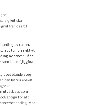
n god
r sig kritiska
gnal från oss till
handling av cancer.
ix, ett tumörselektivt
dling av cancer. Båda
r som kan möjliggöra
git betydande steg
 den hittills enskilt
gsrikt
har utvecklats som
nödvändiga för att
 cancerbehandling. Med