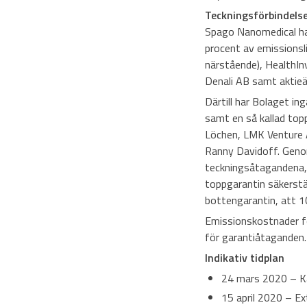
Teckningsförbindels
Spago Nanomedical har
procent av emissionsl
närstående), HealthIn
Denali AB samt aktieä
Därtill har Bolaget i
samt en så kallad top
Löchen, LMK Venture A
Ranny Davidoff. Genom
teckningsåtagandena,
toppgarantin säkerstä
bottengarantin, att 1
Emissionskostnader fö
för garantiåtaganden.
Indikativ tidplan
24 mars 2020 – Ka
15 april 2020 – E