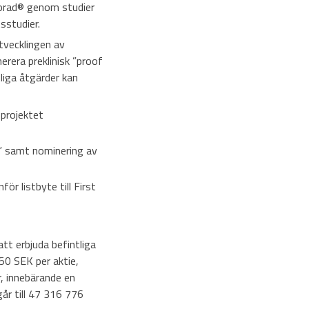
orad
®
genom studier
sstudier.
tvecklingen av
erera preklinisk ”proof
tliga åtgärder kan
-projektet
t” samt nominering av
för listbyte till First
t erbjuda befintliga
50 SEK per aktie,
 innebärande en
år till 47 316 776