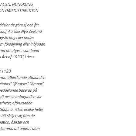
TRALIEN, HONGKONG,
ON DÄR DISTRIBUTION
ddelande görs ej och får
ydafrika eller Nya Zeeland
gistrering eller andra
m försäljning eller inbjudan
mma att utges i samband
 Act of 1933”, i dess
17/1129
 Framåtblickande uttalanden
ntas”, “förutser”, “ämnar”,
ssmeddelande baseras på
 att dessa antaganden var
erheter, oförutsedda
Sådana risker, osäkerheter,
t skiljer sig från de
tion, åsikter och
n komma att ändras utan