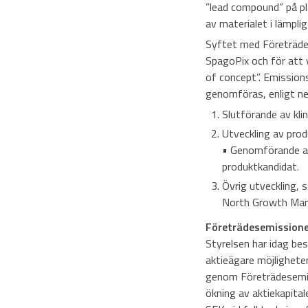
”lead compound” på pla
av materialet i lämpli
Syftet med Företrädese
SpagoPix och för att 
of concept”. Emissions
genomföras, enligt ne
Slutförande av kli
Utveckling av pro
• Genomförande av
produktkandidat.
Övrig utveckling, s
North Growth Ma
Företrädesemission
Styrelsen har idag be
aktieägare möjligheten
genom Företrädesemis
ökning av aktiekapita