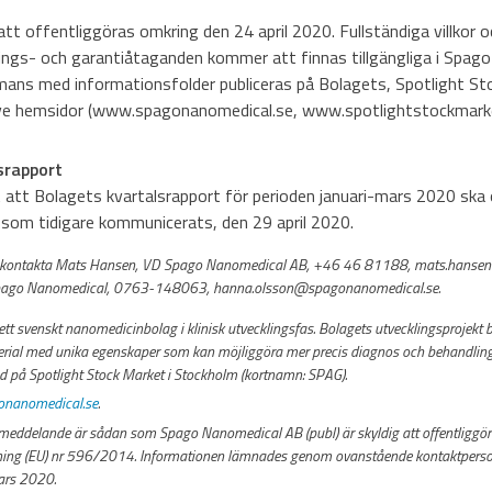
tt offentliggöras omkring den 24 april 2020. Fullständiga villkor o
ngs- och garantiåtaganden kommer att finnas tillgängliga i Spag
ans med informationsfolder publiceras på Bolagets, Spotlight St
ve hemsidor (www.spagonanomedical.se, www.spotlightstockmarke
srapport
t att Bolagets kvartalsrapport för perioden januari-mars 2020 ska
r, som tidigare kommunicerats, den 29 april 2020.
ion, kontakta Mats Hansen, VD Spago Nanomedical AB, +46 46 81188, mats.hans
Spago Nanomedical, 0763-148063, hanna.olsson@spagonanomedical.se.
t svenskt nanomedicinbolag i klinisk utvecklingsfas. Bolagets utvecklingsprojekt 
rial med unika egenskaper som kan möjliggöra mer precis diagnos och behandling
ad på Spotlight Stock Market i Stockholm (kortnamn: SPAG).
nanomedical.se
.
smeddelande är sådan som Spago Nanomedical AB (publ) är skyldig att offentliggöra
ng (EU) nr 596/2014. Informationen lämnades genom ovanstående kontaktperson
ars 2020.