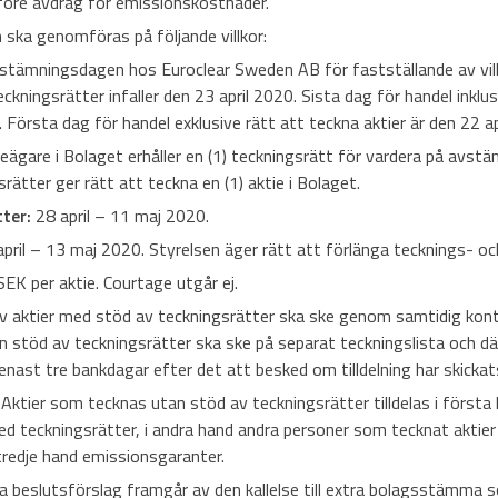
 före avdrag för emissionskostnader.
ska genomföras på följande villkor:
tämningsdagen hos Euroclear Sweden AB för fastställande av vil
eckningsrätter infaller den 23 april 2020. Sista dag för handel inklu
. Första dag för handel exklusive rätt att teckna aktier är den 22 ap
eägare i Bolaget erhåller en (1) teckningsrätt för vardera på avs
srätter ger rätt att teckna en (1) aktie i Bolaget.
ter:
28 april – 11 maj 2020.
pril – 13 maj 2020. Styrelsen äger rätt att förlänga tecknings- oc
EK per aktie. Courtage utgår ej.
v aktier med stöd av teckningsrätter ska ske genom samtidig kont
n stöd av teckningsrätter ska ske på separat teckningslista och därv
nast tre bankdagar efter det att besked om tilldelning har skickats 
Aktier som tecknas utan stöd av teckningsrätter tilldelas i först
ed teckningsrätter, i andra hand andra personer som tecknat aktier
tredje hand emissionsgaranter.
a beslutsförslag framgår av den kallelse till extra bolagsstämma s