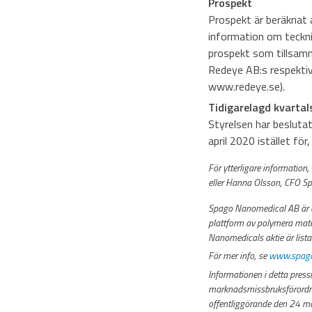
Prospekt
Prospekt är beräknat a
information om teckni
prospekt som tillsamm
Redeye AB:s respekti
www.redeye.se).
Tidigarelagd kvartal
Styrelsen har besluta
april 2020 istället fö
För ytterligare informat
eller Hanna Olsson, CFO 
Spago Nanomedical AB är et
plattform av polymera mate
Nanomedicals aktie är list
För mer info, se
www.spago
Informationen i detta pres
marknadsmissbruksförordni
offentliggörande den 24 m