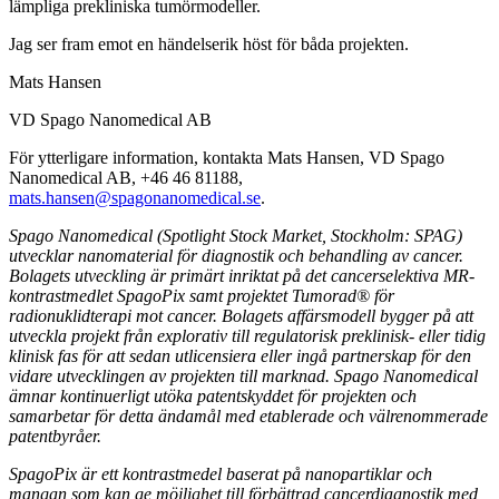
lämpliga prekliniska tumörmodeller.
Jag ser fram emot en händelserik höst för båda projekten.
Mats Hansen
VD Spago Nanomedical AB
För ytterligare information, kontakta Mats Hansen, VD Spago
Nanomedical AB, +46 46 81188,
mats.hansen@spagonanomedical.se
.
Spago Nanomedical (Spotlight Stock Market, Stockholm: SPAG)
utvecklar nanomaterial för diagnostik och behandling av cancer.
Bolagets utveckling är primärt inriktat på det cancerselektiva MR-
kontrastmedlet SpagoPix samt projektet Tumorad® för
radionuklidterapi mot cancer. Bolagets affärsmodell bygger på att
utveckla projekt från explorativ till regulatorisk preklinisk- eller tidig
klinisk fas för att sedan utlicensiera eller ingå partnerskap för den
vidare utvecklingen av projekten till marknad. Spago Nanomedical
ämnar kontinuerligt utöka patentskyddet för projekten och
samarbetar för detta ändamål med etablerade och välrenommerade
patentbyråer.
SpagoPix är ett kontrastmedel baserat på nanopartiklar och
mangan som kan ge möjlighet till förbättrad cancerdiagnostik med