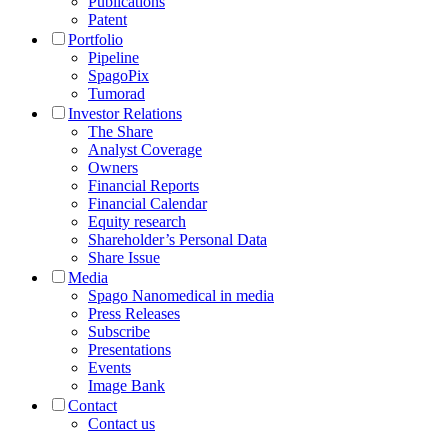
Publications
Patent
Portfolio
Pipeline
SpagoPix
Tumorad
Investor Relations
The Share
Analyst Coverage
Owners
Financial Reports
Financial Calendar
Equity research
Shareholder’s Personal Data
Share Issue
Media
Spago Nanomedical in media
Press Releases
Subscribe
Presentations
Events
Image Bank
Contact
Contact us