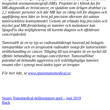
magnetisk resonanstomografi (MR). Projektet är i klinisk fas för
MR-diagnostik av bröstcancer, en sjukdom som årligen drabbar ca.
2,1 miljoner personer och där MR har en viktig roll för diagnos och
uppföljning men lider av brist på precision eftersom det saknas
tumörselektiva kontrastmedel. Genom att erbjuda hög precision och
mycket god MR-förstärkning av tumörer och metastaser kan
SpagoPix öka möjligheterna till korrekt diagnos och effektivare
cancersjukvård.
Tumorad® är en ny typ av radionuklidterapi baserad på bolagets
nanopartiklar och en terapeutisk radioaktiv isotop för tumörselektiv
strålbehandling av cancer. Tillgång till nya terapier är en nyckel till
effektiv behandling av många cancerformer. Tumorad®har
potential att behandla aggressiva och svårtillgängliga tumörer,
ensamt eller i synergi med andra typer av terapier.
För mer info, se
www.spagonanomedical.se
.
Spago Nanomedical delårsrapport april – juni 2019
Back