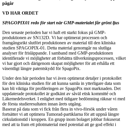
pågår
VD HAR ORDET
SPAGOPIX01 redo för start när GMP-materialet får grönt ljus
Den senaste perioden har vi haft ett starkt fokus på GMP-
produktionen av SN132D. Vi har optimerat processen och
framgångsrikt slutfört produktionen av material till den kliniska
studien SPAGOPIX-01. Detta material genomgår nu slutliga
analyser för frisläppande. I samband med GMP-produktionen
identifierade vi möjligheter att förbättra tillverkningsprocessen, vilket
vi har gjort och därigenom skapat möjligheter för att erhålla ett
väsentligt längre patentskydd för SpagoPix.
Under den här perioden har vi även optimerat detaljer i protokollet
för den kliniska studien för att kunna samla in ytterligare data som
kan bli viktiga för profileringen av SpagoPix mot marknaden. Det
uppdaterade protokollet är godkänt av såväl etisk kommitté och
Läkemedelsverket. I enlighet med tidigare bedömning räknar vi med
de första studieresultaten innan årets utgång.
Baserat på data som vi fick från flera in vivo-försök under våren
fortsätter vi att optimera Tumorad-partiklarna för att uppnå längre
cirkulationstid i kroppen. En grupp inom bolaget jobbar fokuserat
med att ta fram ett pilotmaterial med potential att ge god effekt i