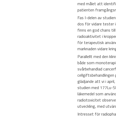
med målet att identifi
patienten framgångsrik
Fas I-delen av studien
dos för vidare tester i
finns en god chans til
radioaktivitet i kropp
för terapeutisk använd
marknaden vidare kring
Parallellt med den kl
både som monoterapi o
svårbehandlad cancerf
cellgiftsbehandlingen 
glädjande att vi i apri
studien med 177Lu-S
läkemedel som använd
radiotoxicitet observe
utveckling, med utvär
Intresset för radioph