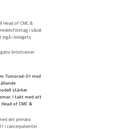
ll Head of CMC &
emedelsföretag i såväl
 ingå i bolagets
egativ bröstcancer
udien Tumorad-01 med
tällande
modell stärker
omar. I takt med att
en Head of CMC &
 med det primära
01 i cancerpatienter