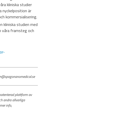
ra kliniska studier
a nyckelposition är
och kommersialisering.
 kliniska studien med
m våra framsteg och
or-
sen@spagonanomedical.se
patenterad plattform av
h andra allvarliga
mer info,