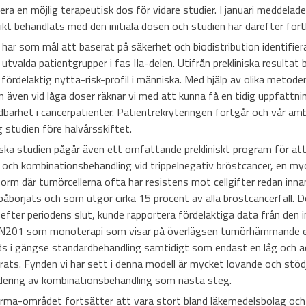
era en möjlig terapeutisk dos för vidare studier. I januari meddelade
t behandlats med den initiala dosen och studien har därefter fortl
 har som mål att baserat på säkerhet och biodistribution identifier
 utvalda patientgrupper i fas IIa-delen. Utifrån prekliniska resultat
l fördelaktig nytta-risk-profil i människa. Med hjälp av olika metode
en även vid låga doser räknar vi med att kunna få en tidig uppfattn
barhet i cancerpatienter. Patientrekryteringen fortgår och vår amb
 studien före halvårsskiftet.
iniska studien pågår även ett omfattande prekliniskt program för a
ch kombinationsbehandling vid trippelnegativ bröstcancer, en my
orm där tumörcellerna ofta har resistens mot cellgifter redan inna
påbörjats och som utgör cirka 15 procent av alla bröstcancerfall. 
l, efter periodens slut, kunde rapportera fördelaktiga data från den i
N201 som monoterapi som visar på överlägsen tumörhämmande e
s i gängse standardbehandling samtidigt som endast en låg och a
rats. Fynden vi har sett i denna modell är mycket lovande och stödj
dering av kombinationsbehandling som nästa steg.
arma-området fortsätter att vara stort bland läkemedelsbolag och 