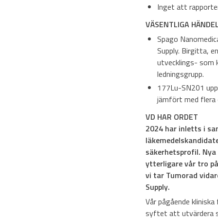
Inget att rapporte
VÄSENTLIGA HÄNDE
Spago Nanomedical
Supply. Birgitta, 
utvecklings- som k
ledningsgrupp.
177Lu-SN201 uppvis
jämfört med flera 
VD HAR ORDET
2024 har inletts i s
läkemedelskandidaten
säkerhetsprofil. Nya
ytterligare vår tro 
vi tar Tumorad vidar
Supply.
Vår pågående kliniska
syftet att utvärdera s