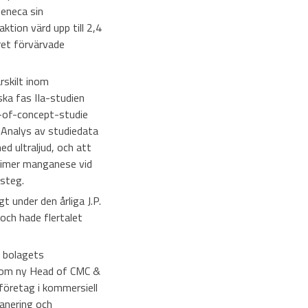
eneca sin
tion värd upp till 2,4
ret förvärvade
rskilt inom
ska fas IIa-studien
-of-concept-studie
 Analys av studiedata
d ultraljud, och att
simer manganese vid
 steg.
t under den årliga J.P.
och hade flertalet
 bolagets
 som ny Head of CMC &
företag i kommersiell
lanering och