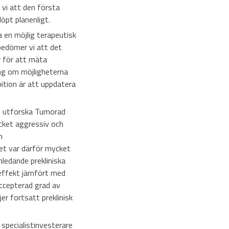
 vi att den första
öpt planenligt.
a en möjlig terapeutisk
 bedömer vi att det
r för att mäta
ing om möjligheterna
ition är att uppdatera
tt utforska Tumorad
cket aggressiv och
n
Det var därför mycket
nledande prekliniska
ffekt jämfört med
ccepterad grad av
er fortsatt preklinisk
specialistinvesterare