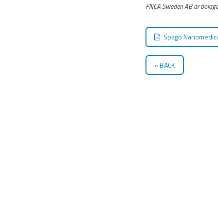
FNCA Sweden AB är bolagets
Spago Nanomedical
BACK