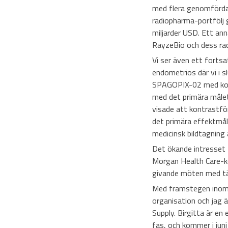
med flera genomförda 
radiopharma-portfölj 
miljarder USD. Ett ann
RayzeBio och dess rad
Vi ser även ett fortsa
endometrios där vi i s
SPAGOPIX-02 med kon
med det primära målet
visade att kontrastför
det primära effektmål
medicinsk bildtagning
Det ökande intresset f
Morgan Health Care-kon
givande möten med tä
Med framstegen inom b
organisation och jag
Supply. Birgitta är e
fas, och kommer i juni