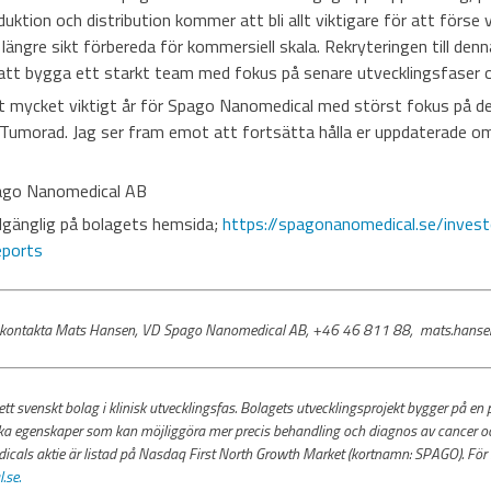
tion och distribution kommer att bli allt viktigare för att förse vå
ängre sikt förbereda för kommersiell skala. Rekryteringen till denn
 i att bygga ett starkt team med fokus på senare utvecklingsfaser 
mycket viktigt år för Spago Nanomedical med störst fokus på den
Tumorad. Jag ser fram emot att fortsätta hålla er uppdaterade o
ago Nanomedical AB
llgänglig på bolagets hemsida;
https://spagonanomedical.se/invest
eports
ion, kontakta Mats Hansen, VD Spago Nanomedical AB, +46 46 811 88, mats.han
 svenskt bolag i klinisk utvecklingsfas. Bolagets utvecklingsprojekt bygger på en 
a egenskaper som kan möjliggöra mer precis behandling och diagnos av cancer oc
als aktie är listad på Nasdaq First North Growth Market (kortnamn: SPAGO). För 
se.