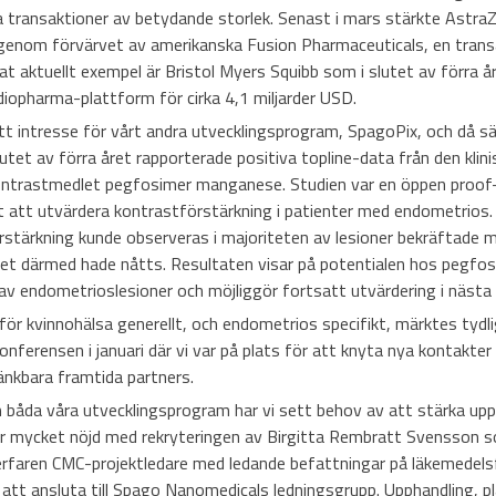
transaktioner av betydande storlek. Senast i mars stärkte AstraZ
genom förvärvet av amerikanska Fusion Pharmaceuticals, en transak
at aktuellt exempel är Bristol Myers Squibb som i slutet av förra å
iopharma-plattform för cirka 4,1 miljarder USD.
tt intresse för vårt andra utvecklingsprogram, SpagoPix, och då sä
lutet av förra året rapporterade positiva topline-data från den klini
trastmedlet pegfosimer manganese. Studien var en öppen proof
 att utvärdera kontrastförstärkning i patienter med endometrios.
stärkning kunde observeras i majoriteten av lesioner bekräftade me
et därmed hade nåtts. Resultaten visar på potentialen hos pegfo
 av endometrioslesioner och möjliggör fortsatt utvärdering i nästa
ör kvinnohälsa generellt, och endometrios specifikt, märktes tydlig
ferensen i januari där vi var på plats för att knyta nya kontakter 
nkbara framtida partners.
åda våra utvecklingsprogram har vi sett behov av att stärka upp
 är mycket nöjd med rekryteringen av Birgitta Rembratt Svensson
n erfaren CMC-projektledare med ledande befattningar på läkemedels
 att ansluta till Spago Nanomedicals ledningsgrupp. Upphandling, p