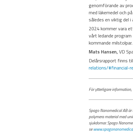
genomförande av produk
med läkemedel och på l
således en viktig del
2024 kommer vara ett 
vårt ledande program 
kommande milstolpar.
Mats Hansen,
VD
Sp
Delårsrapport finns ti
relations/#financial-r
För ytterligare informat
Spago Nanomedical AB är ett
polymera material med unik
sjukdomar. Spago Nanomedic
se
www.spagonanomedical.