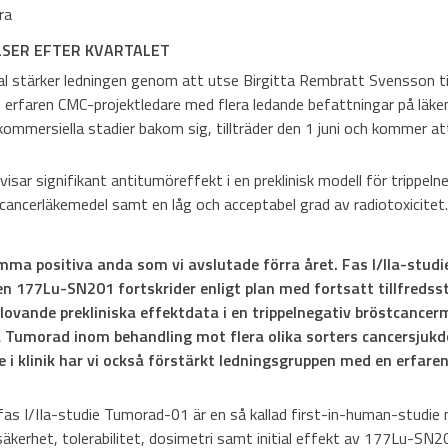
ra
LSER EFTER KVARTALET
 stärker ledningen genom att utse Birgitta Rembratt Svensson ti
en erfaren CMC-projektledare med flera ledande befattningar på läk
ommersiella stadier bakom sig, tillträder den 1 juni och kommer att
ar signifikant antitumöreffekt i en preklinisk modell för trippeln
cancerläkemedel samt en låg och acceptabel grad av radiotoxicitet.
amma positiva anda som vi avslutade förra året. Fas I/IIa-st
 177Lu-SN201 fortskrider enligt plan med fortsatt tillfredss
 lovande prekliniska effektdata i en trippelnegativ bröstcancer
på Tumorad inom behandling mot flera olika sorters cancersjukd
e i klinik har vi också förstärkt ledningsgruppen med en erfar
 fas I/IIa-studie Tumorad-01 är en så kallad first-in-human-studie
äkerhet, tolerabilitet, dosimetri samt initial effekt av 177Lu-SN2