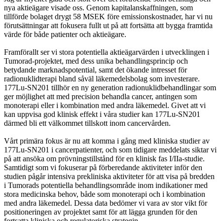
nya aktieägare visade oss. Genom kapitalanskaffningen, som
tillförde bolaget drygt 58 MSEK före emissionskostnader, har vi nu
förutsättningar att fokusera fullt ut på att fortsätta att bygga framtida
värde för både patienter och aktieägare.
Framförallt ser vi stora potentiella aktieägarvärden i utvecklingen i
Tumorad-projektet, med dess unika behandlingsprincip och
betydande marknadspotential, samt det ökande intresset för
radionuklidterapi bland såväl läkemedelsbolag som investerare.
177Lu-SN201 tillhör en ny generation radionuklidbehandlingar som
ger möjlighet att med precision behandla cancer, antingen som
monoterapi eller i kombination med andra läkemedel. Givet att vi
kan uppvisa god klinisk effekt i våra studier kan 177Lu-SN201
därmed bli ett välkommet tillskott inom cancervården.
Vårt primära fokus är nu att komma i gång med kliniska studier av
177Lu-SN201 i cancerpatienter, och som tidigare meddelats siktar vi
på att ansöka om prövningstillstånd för en klinisk fas I/IIa-studie.
Samtidigt som vi fokuserar på förberedande aktiviteter inför den
studien pågår intensiva prekliniska aktiviteter för att visa på bredden
i Tumorads potentiella behandlingsområde inom indikationer med
stora medicinska behov, både som monoterapi och i kombination
med andra läkemedel. Dessa data bedömer vi vara av stor vikt för
positioneringen av projektet samt för att lägga grunden för den
fortsatta kliniska och regulatoriska strategin.