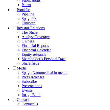
Publications
Patent
Portfolio
Pipeline
SpagoPix
Tumorad
Investor Relations
The Share
Analyst Coverage
Owners
Financial Reports
Financial Calendar
Equity research
Shareholder’s Personal Data
Share Issue
Media
Spago Nanomedical in media
Press Releases
Subscribe
Presentations
Events
Image Bank
Contact
Contact us