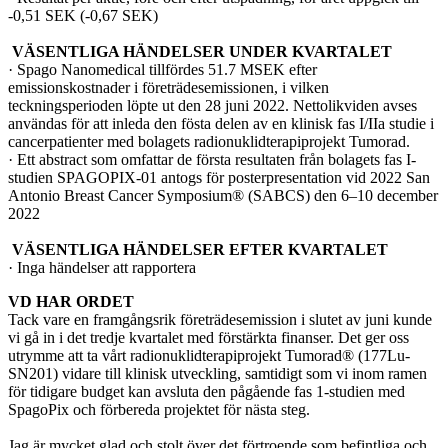
-0,51 SEK (-0,67 SEK)
VÄSENTLIGA HÄNDELSER UNDER KVARTALET
· Spago Nanomedical tillfördes 51.7 MSEK efter
emissionskostnader i företrädesemissionen, i vilken
teckningsperioden löpte ut den 28 juni 2022. Nettolikviden avses
användas för att inleda den fösta delen av en klinisk fas I/IIa studie i
cancerpatienter med bolagets radionuklidterapiprojekt Tumorad.
· Ett abstract som omfattar de första resultaten från bolagets fas I-
studien SPAGOPIX-01 antogs för posterpresentation vid 2022 San
Antonio Breast Cancer Symposium® (SABCS) den 6–10 december
2022
VÄSENTLIGA HÄNDELSER EFTER KVARTALET
· Inga händelser att rapportera
VD HAR ORDET
Tack vare en framgångsrik företrädesemission i slutet av juni kunde
vi gå in i det tredje kvartalet med förstärkta finanser. Det ger oss
utrymme att ta vårt radionuklidterapiprojekt Tumorad® (177Lu-
SN201) vidare till klinisk utveckling, samtidigt som vi inom ramen
för tidigare budget kan avsluta den pågående fas 1-studien med
SpagoPix och förbereda projektet för nästa steg.
Jag är mycket glad och stolt över det förtroende som befintliga och