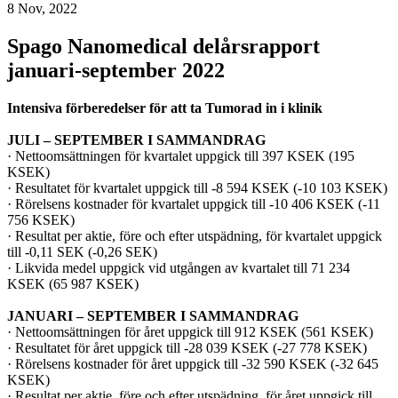
8 Nov, 2022
Spago Nanomedical delårsrapport
januari-september 2022
Intensiva förberedelser för att ta Tumorad in i klinik
JULI – SEPTEMBER I SAMMANDRAG
· Nettoomsättningen för kvartalet uppgick till 397 KSEK (195
KSEK)
· Resultatet för kvartalet uppgick till -8 594 KSEK (-10 103 KSEK)
· Rörelsens kostnader för kvartalet uppgick till -10 406 KSEK (-11
756 KSEK)
· Resultat per aktie, före och efter utspädning, för kvartalet uppgick
till -0,11 SEK (-0,26 SEK)
· Likvida medel uppgick vid utgången av kvartalet till 71 234
KSEK (65 987 KSEK)
JANUARI – SEPTEMBER I SAMMANDRAG
· Nettoomsättningen för året uppgick till 912 KSEK (561 KSEK)
· Resultatet för året uppgick till -28 039 KSEK (-27 778 KSEK)
· Rörelsens kostnader för året uppgick till -32 590 KSEK (-32 645
KSEK)
· Resultat per aktie, före och efter utspädning, för året uppgick till