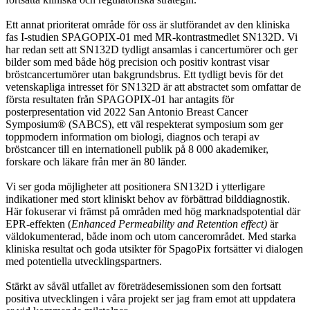
Ett annat prioriterat område för oss är slutförandet av den kliniska
fas I-studien SPAGOPIX-01 med MR-kontrastmedlet SN132D. Vi
har redan sett att SN132D tydligt ansamlas i cancertumörer och ger
bilder som med både hög precision och positiv kontrast visar
bröstcancertumörer utan bakgrundsbrus. Ett tydligt bevis för det
vetenskapliga intresset för SN132D är att abstractet som omfattar de
första resultaten från SPAGOPIX-01 har antagits för
posterpresentation vid 2022 San Antonio Breast Cancer
Symposium® (SABCS), ett väl respekterat symposium som ger
toppmodern information om biologi, diagnos och terapi av
bröstcancer till en internationell publik på 8 000 akademiker,
forskare och läkare från mer än 80 länder.
Vi ser goda möjligheter att positionera SN132D i ytterligare
indikationer med stort kliniskt behov av förbättrad bilddiagnostik.
Här fokuserar vi främst på områden med hög marknadspotential där
EPR-effekten (
Enhanced Permeability and Retention effect)
är
väldokumenterad, både inom och utom cancerområdet. Med starka
kliniska resultat och goda utsikter för SpagoPix fortsätter vi dialogen
med potentiella utvecklingspartners.
Stärkt av såväl utfallet av företrädesemissionen som den fortsatt
positiva utvecklingen i våra projekt ser jag fram emot att uppdatera