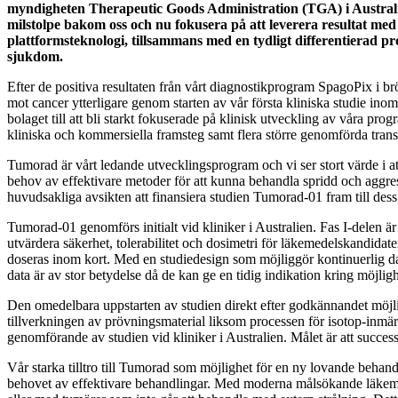
myndigheten Therapeutic Goods Administration (TGA) i Australie
milstolpe bakom oss och nu fokusera på att leverera resultat m
plattformsteknologi, tillsammans med en tydligt differentierad p
sjukdom.
Efter de positiva resultaten från vårt diagnostikprogram SpagoPix i brö
mot cancer ytterligare genom starten av vår första kliniska studie 
bolaget till att bli starkt fokuserade på klinisk utveckling av våra p
kliniska och kommersiella framsteg samt flera större genomförda transa
Tumorad är vårt ledande utvecklingsprogram och vi ser stort värde i at
behov av effektivare metoder för att kunna behandla spridd och aggre
huvudsakliga avsikten att finansiera studien Tumorad-01 fram till dess a
Tumorad-01 genomförs initialt vid kliniker i Australien. Fas I-delen ä
utvärdera säkerhet, tolerabilitet och dosimetri för läkemedelskandida
doseras inom kort. Med en studiedesign som möjliggör kontinuerlig data
data är av stor betydelse då de kan ge en tidig indikation kring möjlighe
Den omedelbara uppstarten av studien direkt efter godkännandet möjli
tillverkningen av prövningsmaterial liksom processen för isotop-inmär
genomförande av studien vid kliniker i Australien. Målet är att successi
Vår starka tilltro till Tumorad som möjlighet för en ny lovande behand
behovet av effektivare behandlingar. Med moderna målsökande läkemede