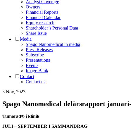
Analyst Coverage
Owners
Financial Reports
Financial Calendar
Equity research
Shareholder’s Personal Data
Share Issue
Media
Spago Nanomedical in media
Press Releases
Subscribe
Presentations
Events
Image Bank
Contact
Contact us
3 Nov, 2023
Spago Nanomedical delårsrapport januari
Tumorad® i klinik
JULI – SEPTEMBER I SAMMANDRAG