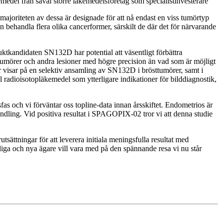
emedel från såväl större läkemedelsföretag som specialistinvesterare
majoriteten av dessa är designade för att nå endast en viss tumörtyp
behandla flera olika cancerformer, särskilt de där det för närvarande
uktkandidaten SN132D har potential att väsentligt förbättra
umörer och andra lesioner med högre precision än vad som är möjligt
r visar på en selektiv ansamling av SN132D i brösttumörer, samt i
 radioisotopläkemedel som ytterligare indikationer för bilddiagnostik,
 och vi förväntar oss topline-data innan årsskiftet. Endometrios är
ndling. Vid positiva resultat i SPAGOPIX-02 tror vi att denna studie
ttningar för att leverera initiala meningsfulla resultat med
tliga och nya ägare vill vara med på den spännande resa vi nu står