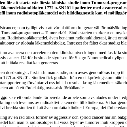
n för att starta vår första kliniska studie inom Tumorad-progra
ed läkemedelskandidaten 177Lu-SN201 i patienter med avancerad ca
rofil inom radioisotopläkemedel och bilddiagnostik kan vi möjliggö
stcancer, som tydligt visar att vår plattform fungerar väl för målsökning
inom Tumorad-programmet – Tumorad-01. Studiestarten markerar en mycke
rogram. Radioisotopläkemedel, även benämnt radionuklidterapi, är ett om
ktioner av globala läkemedelsbolag. Intresset för fältet ökar stadigt b
t nu avancera och accelerera den kliniska utvecklingen med fas I/IIa st
ssiv cancer. Därför beslutade styrelsen för Spago Nanomedical nyligen 
tt initiala resultat kan genereras.
r en dosöknings-, first-in-human-studie, som avses genomföras i upp til
ten 177Lu-SN201. Studien fick godkänt från en etikprövingskommitté i ok
rapportering förväntar vi oss initiala resultat kring läkemedlets säkerh
ten att nå ett fördelaktig nytta-risk förhållande.
ggörs av ett omfattande förberedande arbete som avslutades under tredj
kning och leverans av radioaktivt läkemedel till klinikerna. Vi har gen
vt bredda studien till att även omfatta kliniker i Europa, det förberedande
ling av en rad olika former av aggressiv och spridd cancer har sin bakg
l kan man ta radioisotoper till vissa typer av tumörer inuti kroppen o