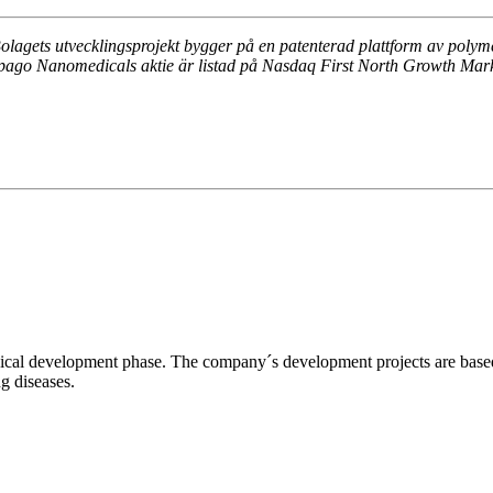
 Bolagets utvecklingsprojekt bygger på en patenterad plattform av pol
Spago Nanomedicals aktie är listad på Nasdaq First North Growth Mar
l development phase. The company´s development projects are based o
ng diseases.