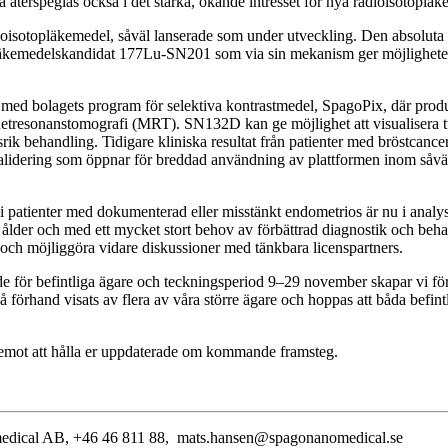
a återspeglas också i det starka, ökande intresset för nya radioisotopläk
dioisotopläkemedel, såväl lanserade som under utveckling. Den absoluta 
r läkemedelskandidat 177Lu-SN201 som via sin mekanism ger möjligheten 
öpt med bolagets program för selektiva kontrastmedel, SpagoPix, där prod
etresonanstomografi (MRT). SN132D kan ge möjlighet att visualisera t
ik behandling. Tidigare kliniska resultat från patienter med bröstcance
 validering som öppnar för breddad användning av plattformen inom såväl
ienter med dokumenterad eller misstänkt endometrios är nu i analysfas
 ålder och med ett mycket stort behov av förbättrad diagnostik och beha
och möjliggöra vidare diskussioner med tänkbara licenspartners.
ör befintliga ägare och teckningsperiod 9–29 november skapar vi förutsä
å förhand visats av flera av våra större ägare och hoppas att båda befin
 emot att hålla er uppdaterade om kommande framsteg.
omedical AB, +46 46 811 88, mats.hansen@spagonanomedical.se