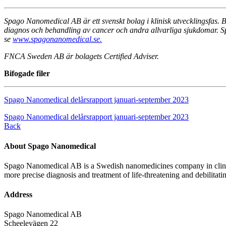
Spago Nanomedical AB är ett svenskt bolag i klinisk utvecklingsfas.
diagnos och behandling av cancer och andra allvarliga sjukdomar. 
se
www.spagonanomedical.se.
FNCA Sweden AB är bolagets Certified Adviser.
Bifogade filer
Spago Nanomedical delårsrapport januari-september 2023
Spago Nanomedical delårsrapport januari-september 2023
Back
About Spago Nanomedical
Spago Nanomedical AB is a Swedish nanomedicines company in clinica
more precise diagnosis and treatment of life-threatening and debilitati
Address
Spago Nanomedical AB
Scheelevägen 22