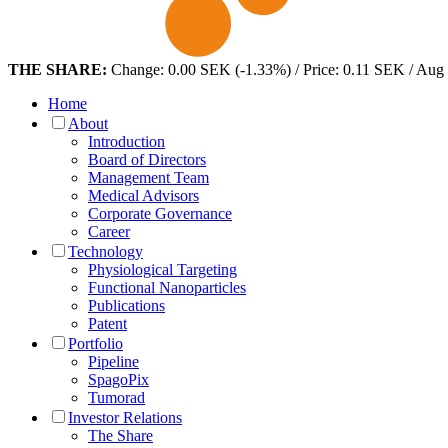
THE SHARE:
Change: 0.00 SEK (-1.33%) / Price: 0.11 SEK / Aug
Home
About
Introduction
Board of Directors
Management Team
Medical Advisors
Corporate Governance
Career
Technology
Physiological Targeting
Functional Nanoparticles
Publications
Patent
Portfolio
Pipeline
SpagoPix
Tumorad
Investor Relations
The Share