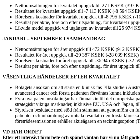
Nettoomsättningen för kvartalet uppgick till 271 KSEK (397
Resultatet för kvartalet uppgick till -7 113 KSEK (-8 594 KSE
Rörelsens kostnader för kvartalet uppgick till -8 795 KSEK (
Resultat per aktie, före och efter utspädning, för kvartalet upp
Likvida medel uppgick vid utgången av kvartalet till 25 97
JANUARI – SEPTEMBER I SAMMANDRAG
Nettoomsättningen för året uppgick till 472 KSEK (912 KSEK
Resultatet för året uppgick till -29 387 KSEK (-28 039 KSEK)
Rörelsens kostnader för året uppgick till -36 945 KSEK (-32
Resultat per aktie, före och efter utspädning, för året uppgick 
VÄSENTLIGA HÄNDELSER EFTER KVARTALET
Bolagets ansökan om att starta en klinisk fas I/IIa-studie i 
avancerad cancer och första patienten förväntas kunna inkluder
Fyra nya patentansökningar har lämnats in till det europeiska p
strategiskt viktiga marknader, inklusive EU, USA och Japan, til
Styrelsen beslutade med stöd från stämman att genomföra en ful
patienter och inhämtning av initiala resultat i den första klini
företrädesemissionen erhåller aktieägaren en teckningsoption (
VD HAR ORDET
Efter ett intensivt förarbete och spänd väntan har vi nu fått god