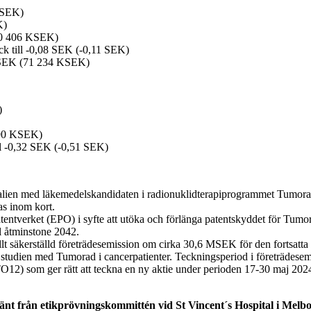
 KSEK)
K)
-10 406 KSEK)
gick till -0,08 SEK (-0,11 SEK)
4 KSEK (71 234 KSEK)
)
 590 KSEK)
till -0,32 SEK (-0,51 SEK)
Australien med läkemedelskandidaten i radionuklidterapiprogrammet Tum
as inom kort.
atentverket (EPO) i syfte att utöka och förlänga patentskyddet för Tum
l åtminstone 2042.
lt säkerställd företrädesemission om cirka 30,6 MSEK för den fortsatt
ska studien med Tumorad i cancerpatienter. Teckningsperiod i företrädes
TO12) som ger rätt att teckna en ny aktie under perioden 17-30 maj 202
känt från etikprövningskommittén vid St Vincent´s Hospital i Melbo