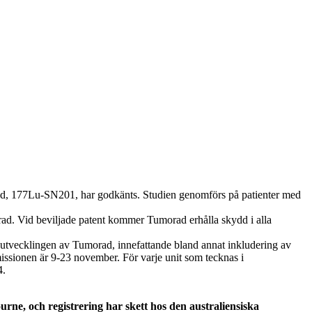
orad, 177Lu-SN201, har godkänts. Studien genomförs på patienter med
orad. Vid beviljade patent kommer Tumorad erhålla skydd i alla
a utvecklingen av Tumorad, innefattande bland annat inkludering av
emissionen är 9-23 november. För varje unit som tecknas i
4.
urne, och registrering har skett hos den australiensiska