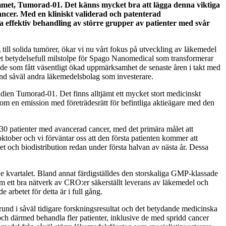
mmet, Tumorad-01. Det känns mycket bra att lägga denna viktiga
ncer. Med en kliniskt validerad och patenterad
ra effektiv behandling av större grupper av patienter med svår
 till solida tumörer, ökar vi nu vårt fokus på utveckling av läkemedel
t betydelsefull milstolpe för Spago Nanomedical som transformerar
råde som fått väsentligt ökad uppmärksamhet de senaste åren i takt med
land såväl andra läkemedelsbolag som investerare.
udien Tumorad-01. Det finns alltjämt ett mycket stort medicinskt
om en emission med företrädesrätt för befintliga aktieägare med den
l 30 patienter med avancerad cancer, med det primära målet att
tober och vi förväntar oss att den första patienten kommer att
et och biodistribution redan under första halvan av nästa år. Dessa
e kvartalet. Bland annat färdigställdes den storskaliga GMP-klassade
om ett bra nätverk av CRO:er säkerställt leverans av läkemedel och
 arbetet för detta är i full gång.
rund i såväl tidigare forskningsresultat och det betydande medicinska
ch därmed behandla fler patienter, inklusive de med spridd cancer