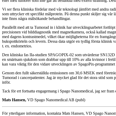
eller med tumörer som inte går att behandla med extern strålning. Dett
Vi ser flera kliniska fördelar med vår teknologi jämfört med andra ra
som uttrycker ett specifikt målprotein. På denna punkt skiljer sig vå
inte finns några målsökande behandlingar.
Parallellt med att ta Tumorad in i klinik har utvecklingsarbetet fortl
precisionen vid bilddiagnostik med magnetkamera, också kallad magn
med dagens kontrastmedel, vilket ökar möjligheterna för en framgångsr
bukspottkörteln och levern. Dessa data utgör en tydlig första klinisk
t. ex. endometrios.
Den kliniska fas IIa-studien SPAGOPIX-02 som utvärderar SN132D i pat
en smärtsam sjukdom som drabbar upp till 10% av alla kvinnor i fertil
kan vara viktig för den vidare utvecklingen av SpagoPix-programmet 
Genom den fullt säkerställda emissionen om 30,6 MSEK med företräde f
Tumorad i cancerpatienter. Jag är mycket glad för det stora stöd som p
inför.
Tack för ert fortsatta engagemang i Spago Nanomedical, jag ser fram
Mats Hansen,
VD
Spago Nanomedical AB (publ)
För ytterligare information, kontakta Mats Hansen, VD Spago Nan