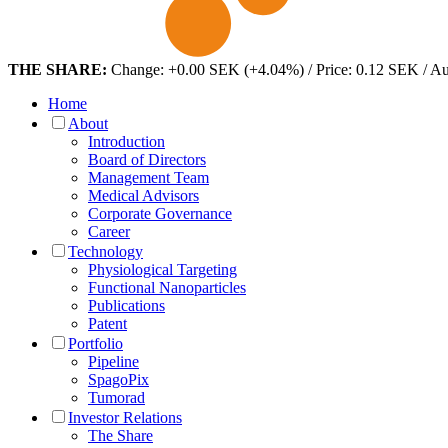
THE SHARE:
Change: +0.00 SEK (+4.04%) / Price: 0.12 SEK / A
Home
About
Introduction
Board of Directors
Management Team
Medical Advisors
Corporate Governance
Career
Technology
Physiological Targeting
Functional Nanoparticles
Publications
Patent
Portfolio
Pipeline
SpagoPix
Tumorad
Investor Relations
The Share