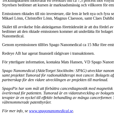
Teckningskursen motsvarar en överkurs om ca 7,3 procent mot volymvi
Styrelsen bedömer att kursen är marknadsmässig och villkoren för emis
Emissionen riktades till nio investerare, där fem är helt nya och fyra
Mikael Lönn, Christoffer Lönn, Magnus Claesson, samt Claes Dahlbäck
Skälet till avvikelse från aktieägarnas företrädesrätt är att dra fördel 
bedömer att den riktade emissionen kommer att underlätta för bolaget
Nanomedical.
Genom nyemissionen tillförs Spago Nanomedical ca 15 Mkr före emissi
Redeye AB har agerat finansiell rådgivare i transaktionen.
För ytterligare information, kontakta Mats Hansen, VD Spago Nan
Spago Nanomedical (AktieTorget Stockholm: SPAG) utvecklar nanomate
samt projektet Tumorad för radionuklidterapi mot cancer. Bolagets affärs
partnerskap för den vidare utvecklingen av projekten till marknad.
SpagoPix har som mål att förbättra cancerdiagnostik med magnetisk r
överlevnad för patienten. Tumorad är en vidareutveckling av bolagets n
terapier är en nyckel till effektiv behandling av många cancerforme
välrenommerade patentbyråer.
För mer info, se
www.spagonanomedical.se
.