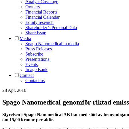
Analyst Coverage
Owners
Financial Reports
Financial Calendar
Equity research
Shareholder’s Personal Data
Share Issue
Media
Spago Nanomedical in media
Press Releases
Subscribe
Presentations
Events
Image Bank
Contact
Contact us
28 Apr, 2016
Spago Nanomedical genomför riktad emis
Styrelsen i Spago Nanomedical AB har med stöd av bemyndigandet
om 15,00 kronor per aktie.