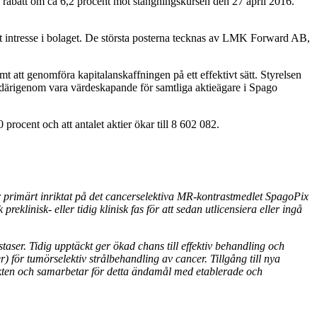
 rabatt om ca 6,2 procent mot stängningskursen den 27 april 2016.
tigt intresse i bolaget. De största posterna tecknas av LMK Forward AB,
amt att genomföra kapitalanskaffningen på ett effektivt sätt. Styrelsen
 därigenom vara värdeskapande för samtliga aktieägare i Spago
cent och att antalet aktier ökar till 8 602 082.
 primärt inriktat på det cancerselektiva MR-kontrastmedlet SpagoPix
eklinisk- eller tidig klinisk fas för att sedan utlicensiera eller ingå
er. Tidig upptäckt ger ökad chans till effektiv behandling och
) för tumörselektiv strålbehandling av cancer. Tillgång till nya
ekten och samarbetar för detta ändamål med etablerade och