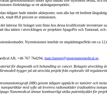
ktad genomsnittskurs under april månad före styrelsens beslut, och en
sionen fördelaktiga ur ett aktieägarperspektiv.
 sedan tidigare hade mindre aktieposter, som alla har ett bedömt långsik
, totalt 89,8 procent av emissionen.
av det intresse för bolaget som finns hos dessa kvalificerade investerare s
 att öka takten i utvecklingen av projekten SpagoPix och Tumorad, och
onskostnader. Nyemissionen innebär en utspädningseffekt om ca 12,0 pro
omedical AB, +46 767 764294,
mats.hansen@spagonanomedical.se
.
rial för diagnostik och behandling av cancer. Bolagets utveckling är
modell bygger på att utveckla projekt från explorativ till regulatorisk pr
esonanstomografi (MR) genom tidigare upptäckt av tumörer och metastas
anopartiklar med syfte att leverera radionuklider (radioaktiva isotoper
r. Spago Nanomedical ämnar kontinuerligt utöka patentskyddet för proj