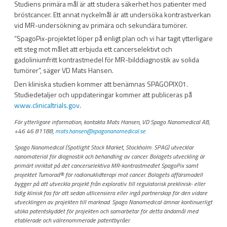
Studiens primära mål är att studera säkerhet hos patienter med
bröstcancer. Ett annat nyckelmål är att undersöka kontrastverkan
vid MR-undersökning av primära och sekundära tumörer.
”SpagoPix-projektet löper på enligt plan och vi har tagit ytterligare
ett steg mot målet att erbjuda ett cancerselektivt och
gadoliniumfritt kontrastmedel för MR-bilddiagnostik av solida
tumörer”, säger VD Mats Hansen.
Den kliniska studien kommer att benämnas SPAGOPIX01.
Studiedetaljer och uppdateringar kommer att publiceras på
www.clinicaltrials.gov
.
För ytterligare information, kontakta Mats Hansen, VD Spago Nanomedical AB,
+46 46 81188,
mats.hansen@spagonanomedical.se
.
Spago Nanomedical (Spotlight Stock Market, Stockholm: SPAG) utvecklar
nanomaterial för diagnostik och behandling av cancer. Bolagets utveckling är
primärt inriktat på det cancerselektiva MR-kontrastmedlet SpagoPix samt
projektet Tumorad
®
för radionuklidterapi mot cancer. Bolagets affärsmodell
bygger på att utveckla projekt från explorativ till regulatorisk preklinisk- eller
tidig klinisk fas för att sedan utlicensiera eller ingå partnerskap för den vidare
utvecklingen av projekten till marknad. Spago Nanomedical ämnar kontinuerligt
utöka patentskyddet för projekten och samarbetar för detta ändamål med
etablerade och välrenommerade patentbyråer.