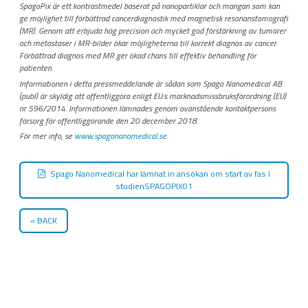
SpagoPix är ett kontrastmedel baserat på nanopartiklar och mangan som kan
ge möjlighet till förbättrad cancerdiagnostik med magnetisk resonanstomografi
(MR). Genom att erbjuda hög precision och mycket god förstärkning av tumörer
och metastaser i MR-bilder ökar möjligheterna till korrekt diagnos av cancer.
Förbättrad diagnos med MR ger ökad chans till effektiv behandling för
patienten.
Informationen i detta pressmeddelande är sådan som Spago Nanomedical AB
(publ) är skyldig att offentliggöra enligt EU:s marknadsmissbruksförordning (EU)
nr 596/2014. Informationen lämnades genom ovanstående kontaktpersons
försorg för offentliggörande den 20 december 2018.
För mer info, se
www.spagonanomedical.se
.
Spago Nanomedical har lämnat in ansökan om start av fas I
studienSPAGOPIX01
BACK