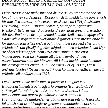
DISTRIBUTION ELLER PUBLICERING AV DETTA
PRESSMEDDELANDE SKULLE VARA OLAGLIGT.
Detta meddelande utgör inte och är inte del av ett erbjudande om
försäljning av värdepapper. Kopior av detta meddelande görs ej och
får inte distribueras, publiceras eller skickas till USA, Australien,
Hongkong, Japan, Kanada, Schweiz, Singapore, Sydafrika,
Ryssland, Belarus eller Nya Zeeland eller inom annan jurisdiktion
där distribution av detta pressmeddelande skulle vara olagligt eller
skulle kräva registrering eller andra åtgärder. Detta meddelande är
för informationssyften endast och utgör inget prospekt eller annat
erbjudande om försäljning eller inbjudan till ett erbjudande om köp
av något värdepapper inom USA eller annan jurisdiktion.
Värdepapper som kan komma att utges i samband med
transaktionerna som det hänvisas till i detta meddelande kommer
inte att registreras enligt ”U.S. Securities Act of 1933”, i dess
ändrade lydelse ("Securities Act"), och kommer följaktligen inte att
erbjudas eller säljas inom USA.
Detta meddelande utgör inte ett prospekt i enlighet med
Europaparlamentets och rådets förordning (EU) 2017/1129
(”Prospektförordningen”). Ämnen som diskuteras i detta
meddelande kan utgöra framåtblickande uttalanden.
Framåtblickande uttalanden är uttalanden som inte är historiska
fakta och som kan identifieras genom användande av ord som
“tror”, “förväntas”, “förutser”, “ämnar”, “uppskattar”,