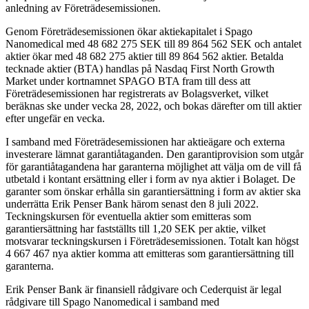
anledning av Företrädesemissionen.
Genom Företrädesemissionen ökar aktiekapitalet i Spago
Nanomedical med 48 682 275 SEK till 89 864 562 SEK och antalet
aktier ökar med 48 682 275 aktier till 89 864 562 aktier. Betalda
tecknade aktier (BTA) handlas på Nasdaq First North Growth
Market under kortnamnet SPAGO BTA fram till dess att
Företrädesemissionen har registrerats av Bolagsverket, vilket
beräknas ske under vecka 28, 2022, och bokas därefter om till aktier
efter ungefär en vecka.
I samband med Företrädesemissionen har aktieägare och externa
investerare lämnat garantiåtaganden. Den garantiprovision som utgår
för garantiåtagandena har garanterna möjlighet att välja om de vill få
utbetald i kontant ersättning eller i form av nya aktier i Bolaget. De
garanter som önskar erhålla sin garantiersättning i form av aktier ska
underrätta Erik Penser Bank härom senast den 8 juli 2022.
Teckningskursen för eventuella aktier som emitteras som
garantiersättning har fastställts till 1,20 SEK per aktie, vilket
motsvarar teckningskursen i Företrädesemissionen. Totalt kan högst
4 667 467 nya aktier komma att emitteras som garantiersättning till
garanterna.
Erik Penser Bank är finansiell rådgivare och Cederquist är legal
rådgivare till Spago Nanomedical i samband med