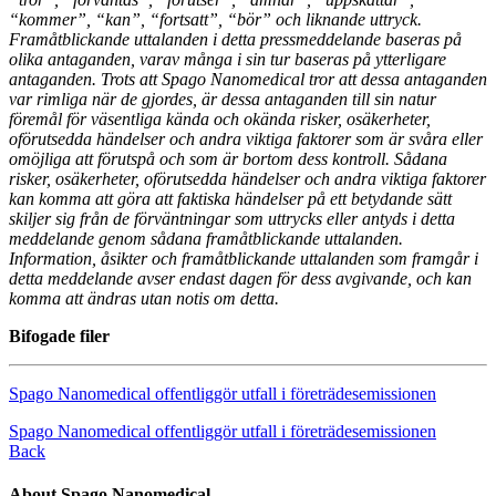
“kommer”, “kan”, “fortsatt”, “bör” och liknande uttryck.
Framåtblickande uttalanden i detta pressmeddelande baseras på
olika antaganden, varav många i sin tur baseras på ytterligare
antaganden. Trots att Spago Nanomedical tror att dessa antaganden
var rimliga när de gjordes, är dessa antaganden till sin natur
föremål för väsentliga kända och okända risker, osäkerheter,
oförutsedda händelser och andra viktiga faktorer som är svåra eller
omöjliga att förutspå och som är bortom dess kontroll. Sådana
risker, osäkerheter, oförutsedda händelser och andra viktiga faktorer
kan komma att göra att faktiska händelser på ett betydande sätt
skiljer sig från de förväntningar som uttrycks eller antyds i detta
meddelande genom sådana framåtblickande uttalanden.
Information, åsikter och framåtblickande uttalanden som framgår i
detta meddelande avser endast dagen för dess avgivande, och kan
komma att ändras utan notis om detta.
Bifogade filer
Spago Nanomedical offentliggör utfall i företrädesemissionen
Spago Nanomedical offentliggör utfall i företrädesemissionen
Back
About Spago Nanomedical