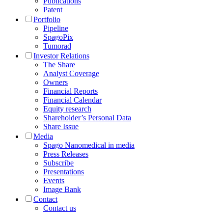
Publications
Patent
Portfolio
Pipeline
SpagoPix
Tumorad
Investor Relations
The Share
Analyst Coverage
Owners
Financial Reports
Financial Calendar
Equity research
Shareholder’s Personal Data
Share Issue
Media
Spago Nanomedical in media
Press Releases
Subscribe
Presentations
Events
Image Bank
Contact
Contact us