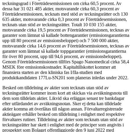
teckningsgrad i Företrädesemissionen om cirka 60,5 procent. Av
dessa har 31 021 485 aktier, motsvarande cirka 60,3 procent av
Företrädesemissionen, tecknats med stöd av teckningsrätter och 130
635 aktier, motsvarande cirka 0,3 procent av Företrädesemissionen,
tecknats utan stöd av teckningsrätter. Totalt 10 030 155 aktier,
motsvarande cirka 19,5 procent av Företrädesemissionen, tecknas av
garanter som lämnat så kallade bottengarantier (emissionsgarantierna
upp till 80 procent av emissionsbeloppet) och 7 500 000 aktier,
motsvarande cirka 14,6 procent av Företrädesemissionen, tecknas av
garanter som lämnat så kallade toppgarantier (emissionsgarantierna
för över 80 procent, upp till 94,6 procent, av emissionsbeloppet).
Genom Företrädesemissionen tillförs Spago Nanomedical cirka 58,4
MSEK före emissionskostnader. Kapitaltillskottet kommer att
finansiera starten av den kliniska fas I/IIa-studien med
produktkandidaten 177Lu-SN201 som planeras inledas under 2022.
Besked om tilldelning av aktier som tecknats utan stöd av
teckningsrätter kommer inom kort att skickas via avräkningsnota till
dem som tilldelats aktier. Likvid ska erläggas senast tre bankdagar
efter utfärdandet av avräkningsnotan. Sker ej detta kan tilldelade
aktier komma att överlåtas till någon annan. Förvaltarregistrerade
aktieägare erhåller besked om tilldelning i enlighet med respektive
förvaltares rutiner. Tilldelning av aktier som tecknats utan stöd av
teckningsrätter har skett i enlighet med de principer som angivits i
prospektet som Bolaget offentliggjorde den 9 juni 2022 med