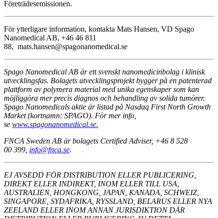
Företrädesemissionen.
För ytterligare information, kontakta Mats Hansen, VD Spago
Nanomedical AB, +46 46 811
88, mats.hansen@spagonanomedical.se
Spago Nanomedical AB är ett svenskt nanomedicinbolag i klinisk
utvecklingsfas. Bolagets utvecklingsprojekt bygger på en patenterad
plattform av polymera material med unika egenskaper som kan
möjliggöra mer precis diagnos och behandling av solida tumörer.
Spago Nanomedicals aktie är listad på Nasdaq First North Growth
Market (kortnamn: SPAGO). För mer info,
se
www.spagonanomedical.se.
FNCA Sweden AB är bolagets Certified Adviser, +46 8 528
00 399,
info@fnca.se
.
EJ AVSEDD FÖR DISTRIBUTION ELLER PUBLICERING,
DIREKT ELLER INDIREKT, INOM ELLER TILL USA,
AUSTRALIEN, HONGKONG, JAPAN, KANADA, SCHWEIZ,
SINGAPORE, SYDAFRIKA, RYSSLAND, BELARUS ELLER NYA
ZEELAND ELLER INOM ANNAN JURISDIKTION DÄR