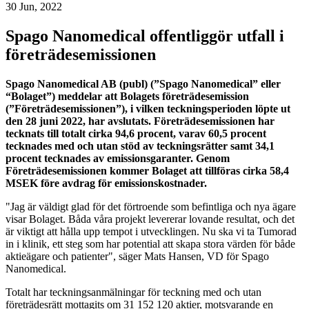
30 Jun, 2022
Spago Nanomedical offentliggör utfall i
företrädesemissionen
Spago Nanomedical AB (publ) (”Spago Nanomedical” eller
“Bolaget”) meddelar att Bolagets företrädesemission
(”Företrädesemissionen”), i vilken teckningsperioden löpte ut
den 28 juni 2022, har avslutats. Företrädesemissionen har
tecknats till totalt cirka 94,6 procent, varav 60,5 procent
tecknades med och utan stöd av teckningsrätter samt 34,1
procent tecknades av emissionsgaranter. Genom
Företrädesemissionen kommer Bolaget att tillföras cirka 58,4
MSEK före avdrag för emissionskostnader.
"Jag är väldigt glad för det förtroende som befintliga och nya ägare
visar Bolaget. Båda våra projekt levererar lovande resultat, och det
är viktigt att hålla upp tempot i utvecklingen. Nu ska vi ta Tumorad
in i klinik, ett steg som har potential att skapa stora värden för både
aktieägare och patienter", säger Mats Hansen, VD för Spago
Nanomedical.
Totalt har teckningsanmälningar för teckning med och utan
företrädesrätt mottagits om 31 152 120 aktier, motsvarande en