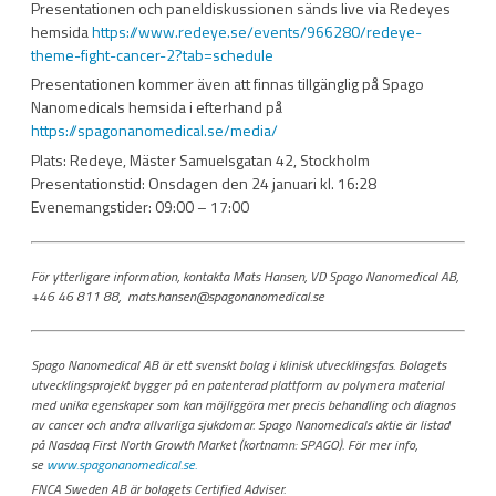
Presentationen och paneldiskussionen sänds live via Redeyes
hemsida
https://www.redeye.se/events/966280/redeye-
theme-fight-cancer-2?tab=schedule
Presentationen kommer även att finnas tillgänglig på Spago
Nanomedicals hemsida i efterhand på
https://spagonanomedical.se/media/
Plats: Redeye, Mäster Samuelsgatan 42, Stockholm
Presentationstid: Onsdagen den 24 januari kl. 16:28
Evenemangstider: 09:00 – 17:00
För ytterligare information, kontakta Mats Hansen, VD Spago Nanomedical AB,
+46 46 811 88, mats.hansen@spagonanomedical.se
Spago Nanomedical AB är ett svenskt bolag i klinisk utvecklingsfas. Bolagets
utvecklingsprojekt bygger på en patenterad plattform av polymera material
med unika egenskaper som kan möjliggöra mer precis behandling och diagnos
av cancer och andra allvarliga sjukdomar. Spago Nanomedicals aktie är listad
på Nasdaq First North Growth Market (kortnamn: SPAGO). För mer info,
se
www.spagonanomedical.se.
FNCA Sweden AB är bolagets Certified Adviser.