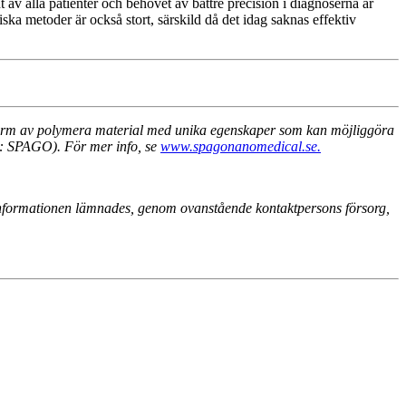
 av alla patienter och behovet av bättre precision i diagnoserna är
ska metoder är också stort, särskild då det idag saknas effektiv
ttform av polymera material med unika egenskaper som kan möjliggöra
n: SPAGO). För mer info, se
www.spagonanomedical.se.
Informationen lämnades, genom ovanstående kontaktpersons försorg,