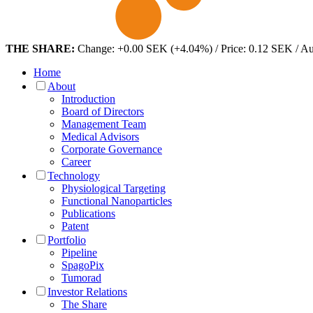
THE SHARE:
Change: +0.00 SEK (+4.04%) / Price: 0.12 SEK / A
Home
About
Introduction
Board of Directors
Management Team
Medical Advisors
Corporate Governance
Career
Technology
Physiological Targeting
Functional Nanoparticles
Publications
Patent
Portfolio
Pipeline
SpagoPix
Tumorad
Investor Relations
The Share