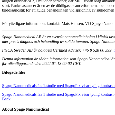
årligen drabbar ca 2,1 miljoner personer, där MRT redan idag används r
stort. Pankreascancer är en av de dödligaste cancerformerna och leder å
bilddiagnostik för att guida behandlingen vid spridning av sjukdomen t
För ytterligare information, kontakta Mats Hansen, VD Spago Nan
Spago Nanomedical AB är ett svenskt nanomedicinbolag i klinisk utv
mer precis diagnos och behandling av solida tumörer. Spago Nanome
FNCA Sweden AB är bolagets Certified Adviser, +46 8 528 00 399,
Denna information är sådan information som Spago Nanomedical är s
för offentliggörande den 2022-01-13 09:02 CET.
Bifogade filer
Spago Nanomedicals fas 1-studie med SpagoPix visar tydlig kontrast o
Spago Nanomedicals fas 1-studie med SpagoPix visar tydlig kontrast o
Back
About Spago Nanomedical