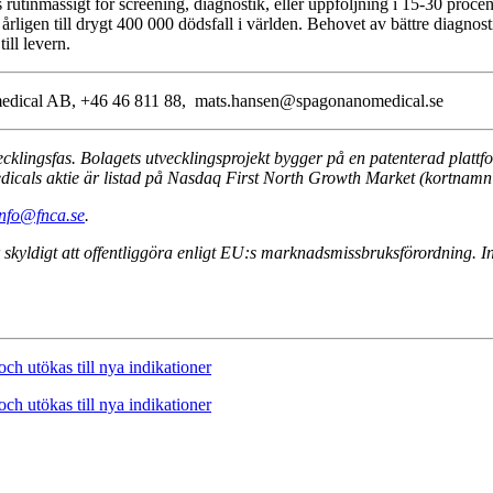
utinmässigt för screening, diagnostik, eller uppföljning i 15-30 procent
rligen till drygt 400 000 dödsfall i världen. Behovet av bättre diagnosti
ill levern.
omedical AB, +46 46 811 88, mats.hansen@spagonanomedical.se
ecklingsfas. Bolagets utvecklingsprojekt bygger på en patenterad pla
dicals aktie är listad på Nasdaq First North Growth Market (kortnam
info@fnca.se
.
kyldigt att offentliggöra enligt EU:s marknadsmissbruksförordning. 
ch utökas till nya indikationer
ch utökas till nya indikationer