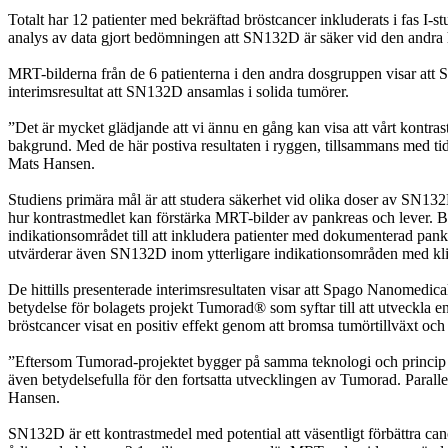
Totalt har 12 patienter med bekräftad bröstcancer inkluderats i fas
analys av data gjort bedömningen att SN132D är säker vid den andra
MRT-bilderna från de 6 patienterna i den andra dosgruppen visar att S
interimsresultat att SN132D ansamlas i solida tumörer.
”Det är mycket glädjande att vi ännu en gång kan visa att vårt kontr
bakgrund. Med de här postiva resultaten i ryggen, tillsammans med tidi
Mats Hansen.
Studiens primära mål är att studera säkerhet vid olika doser av SN132
hur kontrastmedlet kan förstärka MRT-bilder av pankreas och lever. Ba
indikationsområdet till att inkludera patienter med dokumenterad pan
utvärderar även SN132D inom ytterligare indikationsområden med kl
De hittills presenterade interimsresultaten visar att Spago Nanomedical
betydelse för bolagets projekt Tumorad® som syftar till att utveckla 
bröstcancer visat en positiv effekt genom att bromsa tumörtillväxt och 
”Eftersom Tumorad-projektet bygger på samma teknologi och princip som
även betydelsefulla för den fortsatta utvecklingen av Tumorad. Parall
Hansen.
SN132D är ett kontrastmedel med potential att väsentligt förbättra 