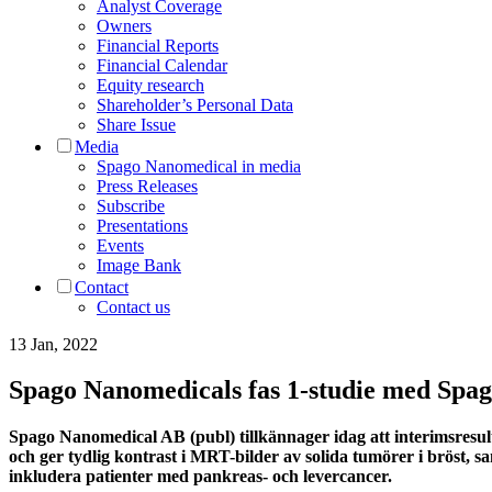
Analyst Coverage
Owners
Financial Reports
Financial Calendar
Equity research
Shareholder’s Personal Data
Share Issue
Media
Spago Nanomedical in media
Press Releases
Subscribe
Presentations
Events
Image Bank
Contact
Contact us
13 Jan, 2022
Spago Nanomedicals fas 1-studie med SpagoP
Spago Nanomedical AB (publ) tillkännager idag att interimsresul
och ger tydlig kontrast i MRT-bilder av solida tumörer i bröst, sam
inkludera patienter med pankreas- och levercancer.