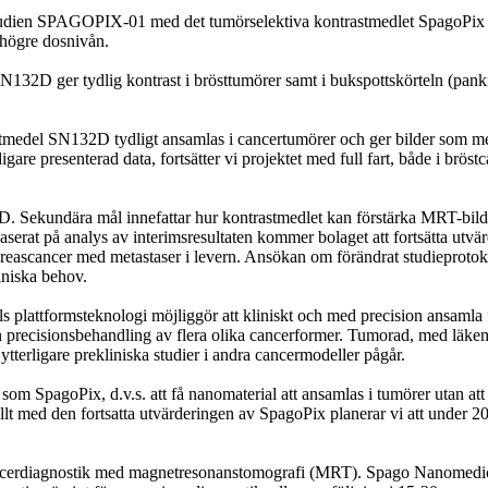
 I-studien SPAGOPIX-01 med det tumörselektiva kontrastmedlet SpagoPix
 högre dosnivån.
N132D ger tydlig kontrast i brösttumörer samt i bukspottskörteln (pankr
astmedel SN132D tydligt ansamlas i cancertumörer och ger bilder som me
gare presenterad data, fortsätter vi projektet med full fart, både i brö
D. Sekundära mål innefattar hur kontrastmedlet kan förstärka MRT-bilder
serat på analys av interimsresultaten kommer bolaget att fortsätta utvä
kreascancer med metastaser i levern. Ansökan om förändrat studieproto
iniska behov.
s plattformsteknologi möjliggör att kliniskt och med precision ansamla fu
en precisionsbehandling av flera olika cancerformer. Tumorad, med läke
ytterligare prekliniska studier i andra cancermodeller pågår.
 SpagoPix, d.v.s. att få nanomaterial att ansamlas i tumörer utan att 
ellt med den fortsatta utvärderingen av SpagoPix planerar vi att under 
cancerdiagnostik med magnetresonanstomografi (MRT). Spago Nanomedical