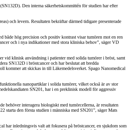
 (SN132D). Den interna säkerhetskommittén för studien har efter
eas) och levern. Resultaten bekräftar därmed tidigare presenterade
d både hög precision och positiv kontrast visar tumören mot en ren
stcancer och i nya indikationer med stora kliniska behov”, säger VD
 vid klinisk användning i patienter med solida tumörer i bröst, samt
rdera SN132D i bröstcancer och har beslutat att bredda
koll kommer att skickas in till Läkemedelsverket. Spago Nanomedical
nktionella nanopartiklar i solida tumörer, vilket också är av stor
medelskandiaten SN201, har i en preklinisk modell för aggressiv
de behöver interagera biologiskt med tumörcellerna, är resultaten
2022 starta den första studien i människa med SN201”, säger Mats
 har inledningsvis valt att fokusera på bröstcancer, en sjukdom som